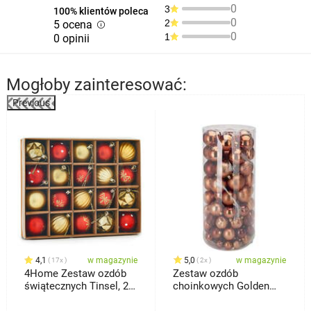
0
3
100% klientów poleca
0
2
5 ocena
0
1
0 opinii
Mogłoby zainteresować:
Previous
4,1
w magazynie
5,0
w magazynie
17x
2x
4Home Zestaw ozdób
Zestaw ozdób
świątecznych Tinsel, 20
choinkowych Golden
szt.
Brown, 100 szt., plastik