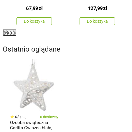
67,99
zł
127,99
zł
Do koszyka
Do koszyka
Next
Ostatnio oglądane
4,8
u dostawcy
5x
Ozdoba świąteczna
Carlita Gwiazda biała, 8