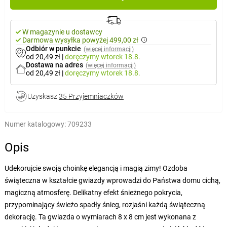
W magazynie u dostawcy
Darmowa wysyłka powyżej 499,00 zł
Odbiór w punkcie
(więcej informacji)
od 20,49 zł
|
doręczymy
wtorek 18.8.
Dostawa na adres
(więcej informacji)
od 20,49 zł
|
doręczymy
wtorek 18.8.
Uzyskasz
35 Przyjemniaczków
Numer katalogowy:
709233
Opis
Udekorujcie swoją choinkę elegancją i magią zimy! Ozdoba
świąteczna w kształcie gwiazdy wprowadzi do Państwa domu cichą,
magiczną atmosferę. Delikatny efekt śnieżnego pokrycia,
przypominający świeżo spadły śnieg, rozjaśni każdą świąteczną
dekorację. Ta gwiazda o wymiarach 8 x 8 cm jest wykonana z