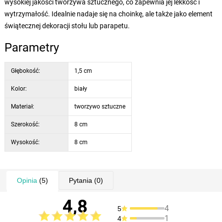
wysokiej jakości tworzywa sztucznego, co zapewnia jej lekkość i
wytrzymałość. Idealnie nadaje się na choinkę, ale także jako element
świątecznej dekoracji stołu lub parapetu.
Parametry
Głębokość:
1,5 cm
Kolor:
biały
Materiał:
tworzywo sztuczne
Szerokość:
8 cm
Wysokość:
8 cm
Opinia
(5)
Pytania
(0)
4,8
4
5
1
4