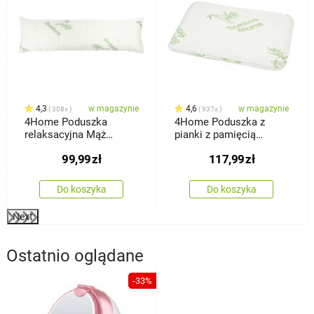
4,3
w magazynie
4,6
w magazynie
308x
937x
4Home Poduszka
4Home Poduszka z
relaksacyjna Mąż
pianki z pamięcią
zastępczy z pianki z
kształtu Bamboo,
99,99
zł
117,99
zł
pamięcią kształtu
nieprofilowana, 40 x 60
Bamboo, 45 x 120 cm
cm
Do koszyka
Do koszyka
Next
Ostatnio oglądane
-33%