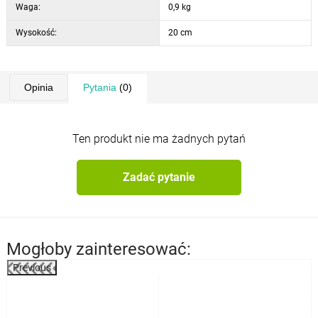
Waga:
0,9 kg
Wysokość:
20 cm
Opinia
Pytania
(0)
Ten produkt nie ma żadnych pytań
Zadać pytanie
Mogłoby zainteresować:
Previous
%