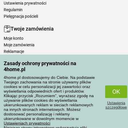
Ustawienia prywatności
Regulamin
Pielęgnacja pościeli
Twoje zamówienia
Moje konto
Moje zamówienia
Reklamacje
Odstąpienie od umowy
Zasady ochrony prywatności na
Zasady przetwarzania recenzji
4home.pl
4home.pl dostosowujemy do Ciebie. Na podstawie
Sposoby transportu
Twojego zachowania na stronie używamy plików
cookies w celu personalizacji jej zawartości oraz
OK
wyświetlania odpowiednich ofert i produktów.
Klikając przycisk „Rozumiem”, wyrażasz zgodę na
Metody płatności
używanie plików cookies do wyświetlania
Ustawienia
ukierunkowanych reklam w sieciach reklamowych
szczegółowe
na innych stronach internetowych. Możesz
dostosować personalizację i reklamy
ukierunkowane w dowolnym momencie w
Niezawodny sklep
Ustawieniach prywatności
Niniejsze strony internetowe wykorzystują pliki