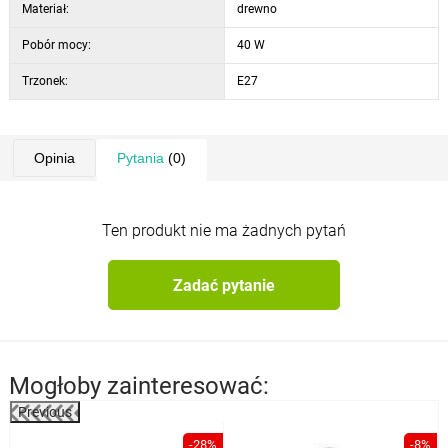
Materiał:
drewno
Pobór mocy:
40 W
Trzonek:
E27
Opinia
Pytania
(0)
Ten produkt nie ma żadnych pytań
Zadać pytanie
Mogłoby zainteresować:
Previous
%
-28%
-8%