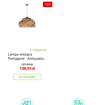
-15%
w magazynie
Lampa wisząca
Pentagone - Antiquation,
brązowy
127,99 zł
108,99
zł
Do koszyka