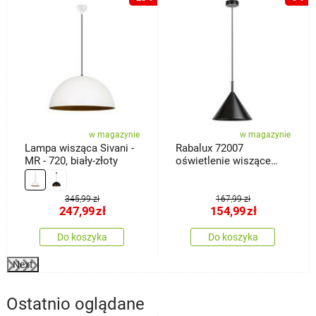
w magazynie
w magazynie
Lampa wisząca Sivani -
Rabalux 72007
MR - 720, biały-złoty
oświetlenie wiszące
Jarod, czarny
345,99 zł
167,99 zł
247,99
zł
154,99
zł
Do koszyka
Do koszyka
Next
Ostatnio oglądane