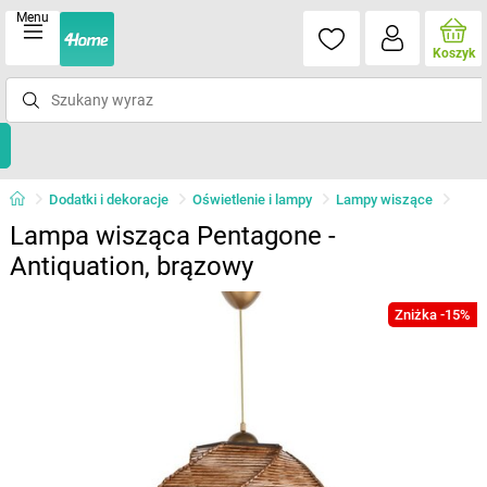
Menu
Koszyk
Dodatki i dekoracje
Oświetlenie i lampy
Lampy wiszące
Lampa wisząca Pentagone -
Antiquation, brązowy
Zniżka -15%