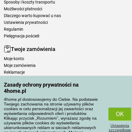
Sposoby i koszty transportu
Możliwości płatności
Dlaczego warto kupować u nas
Ustawienia prywatności
Regulamin
Pielęgnacja pościeli
Twoje zamówienia
Moje konto
Moje zamówienia
Reklamacje
Odstąpienie od umowy
Zasady ochrony prywatności na
Zasady przetwarzania recenzji
4home.pl
4home.pl dostosowujemy do Ciebie. Na podstawie
Sposoby transportu
Twojego zachowania na stronie używamy plików
cookies w celu personalizacji jej zawartości oraz
OK
wyświetlania odpowiednich ofert i produktów.
Klikając przycisk „Rozumiem”, wyrażasz zgodę na
Metody płatności
używanie plików cookies do wyświetlania
Ustawienia
ukierunkowanych reklam w sieciach reklamowych
szczegółowe