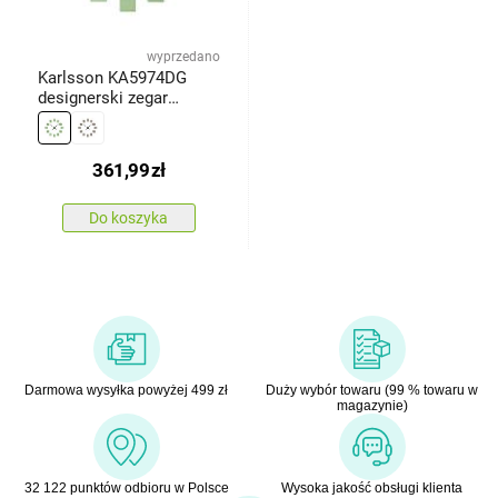
wyprzedano
Karlsson KA5974DG
designerski zegar
ściennysamoprzylepny
zielony, średnica 80 cm
361,99
zł
Do koszyka
Darmowa wysyłka powyżej 499 zł
Duży wybór towaru (99 % towaru w
magazynie)
32 122 punktów odbioru w Polsce
Wysoka jakość obsługi klienta