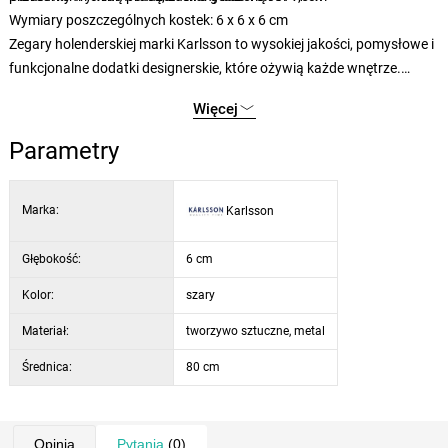
Wymiary poszczególnych kostek: 6 x 6 x 6 cm
Zegary holenderskiej marki Karlsson to wysokiej jakości, pomysłowe i
funkcjonalne dodatki designerskie, które ożywią każde wnętrze.
Marka Karlsson działa na rynku od 1999 roku. Dzięki obecności w
Więcej
ponad 80 krajach na całym świecie należy do najpopularniejszych i
najlepiej sprzedających się marek designerskich zegarów w swojej
Parametry
klasie na świecie. Karlsson kilka razy w roku wprowadza na rynek
nowe modele, które regularnie zaskakują swoją oryginalnością i
Marka:
Karlsson
świeżością.
Głębokość:
6 cm
Kolor:
szary
Materiał:
tworzywo sztuczne, metal
Średnica:
80 cm
Opinia
Pytania
(0)