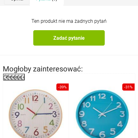
Ten produkt nie ma żadnych pytań
Zadać pytanie
Mogłoby zainteresować:
Previous
%
-39%
-31%