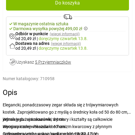
Do koszyka
W magazynie ostatnia sztuka
Darmowa wysyłka powyżej 499,00 zł
Odbiór w punkcie
(więcej informacji)
od 20,49 zł
|
doręczymy
czwartek 13.8.
Dostawa na adres
(więcej informacji)
od 20,49 zł
|
doręczymy
czwartek 13.8.
Uzyskasz
5 Przyjemniaczków
Numer katalogowy:
710958
Opis
Elegancki, ponadczasowy zegar składa się z trójwymiarowych
kostek. Zaprojektowano go z myślą o średnicy koła od 50 do 80 cm,
jednak jego zastosowanie, wymiary i kształty są całkowicie
Wymiary dużej wskazówki: 24 cm
nieograniczone. Posiada mechanizm kwarcowy z płynnym
Wymiary małej wskazówki: 17 cm
przesuwem i cichą pracą, zasilany baterią AA 1,5 V.
Całkowity wymiar wskazówek o godz. 18:00: 41 cm