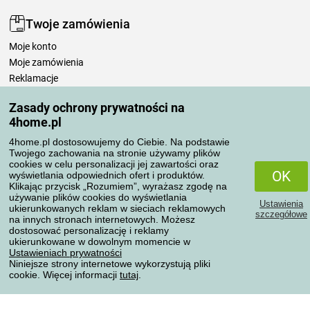
Twoje zamówienia
Moje konto
Moje zamówienia
Reklamacje
Odstąpienie od umowy
Zasady ochrony prywatności na
Zasady przetwarzania recenzji
4home.pl
4home.pl dostosowujemy do Ciebie. Na podstawie
Sposoby transportu
Twojego zachowania na stronie używamy plików
cookies w celu personalizacji jej zawartości oraz
OK
wyświetlania odpowiednich ofert i produktów.
Klikając przycisk „Rozumiem”, wyrażasz zgodę na
Metody płatności
używanie plików cookies do wyświetlania
Ustawienia
ukierunkowanych reklam w sieciach reklamowych
szczegółowe
na innych stronach internetowych. Możesz
dostosować personalizację i reklamy
ukierunkowane w dowolnym momencie w
Niezawodny sklep
Ustawieniach prywatności
Niniejsze strony internetowe wykorzystują pliki
cookie. Więcej informacji
tutaj
.