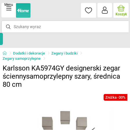
Menu
Koszyk
Dodatki i dekoracje
Zegary i budziki
Zegary samoprzylepne
Karlsson KA5974GY designerski zegar
ściennysamoprzylepny szary, średnica
80 cm
Zniżka -30%