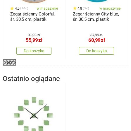
4,5
w magazynie
4,8
w magazynie
10x
3x
Zegar ścienny Colorful,
Zegar ścienny City blue,
śr. 30,5 cm, plastik
śr. 30,5 cm, plastik
91,99 zł
87,99 zł
55,99
zł
60,99
zł
Do koszyka
Do koszyka
Next
Ostatnio oglądane