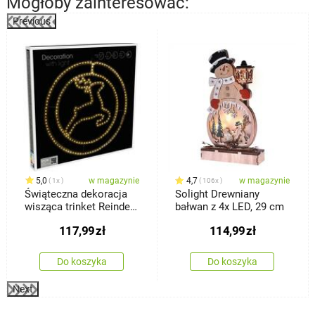
Mogłoby zainteresować:
Previous
%
5,0
w magazynie
4,7
w magazynie
1x
106x
Świąteczna dekoracja
Solight Drewniany
wisząca trinket Reindeer
bałwan z 4x LED, 29 cm
257 LED, 52 cm
117,99
zł
114,99
zł
Do koszyka
Do koszyka
Next