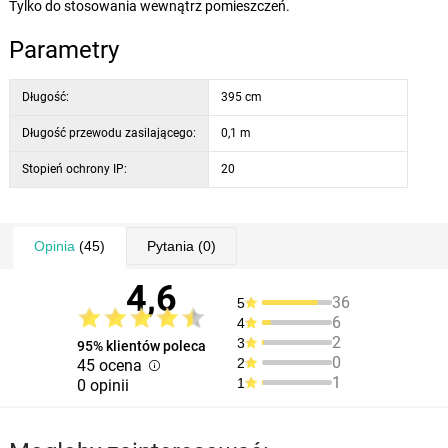
Tylko do stosowania wewnątrz pomieszczeń.
Parametry
Długość:
395 cm
Długość przewodu zasilającego:
0,1 m
Stopień ochrony IP:
20
Opinia
(45)
Pytania
(0)
4,6
36
5
6
4
2
3
95% klientów poleca
0
2
45 ocena
1
1
0 opinii