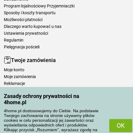
Program lojalnościowy Przyjemniaczki
Sposoby i koszty transportu
Możliwości płatności
Dlaczego warto kupować u nas
Ustawienia prywatności
Regulamin
Pielęgnacja pościeli
Twoje zamówienia
Moje konto
Moje zamówienia
Reklamacje
Odstąpienie od umowy
Zasady ochrony prywatności na
Zasady przetwarzania recenzji
4home.pl
4home.pl dostosowujemy do Ciebie. Na podstawie
Sposoby transportu
Twojego zachowania na stronie używamy plików
cookies w celu personalizacji jej zawartości oraz
OK
wyświetlania odpowiednich ofert i produktów.
Klikając przycisk „Rozumiem”, wyrażasz zgodę na