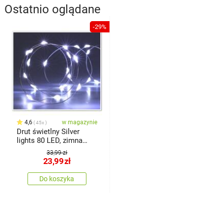
Ostatnio oglądane
-29%
4,6
w magazynie
45x
Drut świetlny Silver
lights 80 LED, zimna
biała, 395 cm
33,99 zł
23,99
zł
Do koszyka