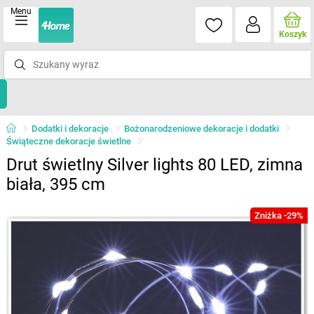
Menu
Koszyk
Dodatki i dekoracje
Bożonarodzeniowe dekoracje i dodatki
Świąteczne dekoracje świetlne
Drut świetlny Silver lights 80 LED, zimna
biała, 395 cm
Zniżka -29%