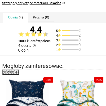
Szczegóły dotyczące materiału
Bawelna
Opinia
(4)
Pytania
(0)
4,4
2
5
2
4
0
3
100% klientów poleca
0
2
4 ocena
0
1
0 opinii
Mogłoby zainteresować:
Previous
%
-25%
-23%