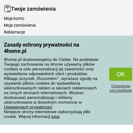
Twoje zamówienia
Moje konto
Moje zamówienia
Reklamacje
Odstąpienie od umowy
Zasady ochrony prywatności na
Zasady przetwarzania recenzji
4home.pl
4home.pl dostosowujemy do Ciebie. Na podstawie
Sposoby transportu
Twojego zachowania na stronie używamy plików
cookies w celu personalizacji jej zawartości oraz
OK
wyświetlania odpowiednich ofert i produktów.
Klikając przycisk „Rozumiem”, wyrażasz zgodę na
Metody płatności
używanie plików cookies do wyświetlania
Ustawienia
ukierunkowanych reklam w sieciach reklamowych
szczegółowe
na innych stronach internetowych. Możesz
dostosować personalizację i reklamy
ukierunkowane w dowolnym momencie w
Niezawodny sklep
Ustawieniach prywatności
Niniejsze strony internetowe wykorzystują pliki
cookie. Więcej informacji
tutaj
.