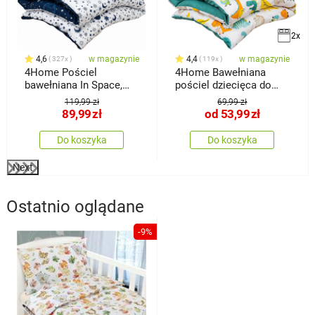
2x
4,6
w magazynie
4,4
w magazynie
327x
119x
4Home Pościel
4Home Bawełniana
bawełniana In Space,
pościel dziecięca do
140 x 200 cm, 70 x 90
łóżeczka
119,99 zł
69,99 zł
cm
89,99
zł
od
53,99
zł
Do koszyka
Do koszyka
Next
Ostatnio oglądane
-9%