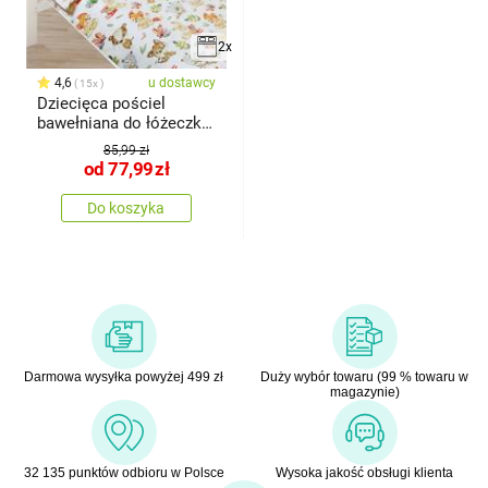
2x
4,6
u dostawcy
15x
Dziecięca pościel
bawełniana do łóżeczka
Agáta
85,99 zł
od
77,99
zł
Do koszyka
Darmowa wysyłka powyżej 499 zł
Duży wybór towaru (99 % towaru w
magazynie)
32 135 punktów odbioru w Polsce
Wysoka jakość obsługi klienta