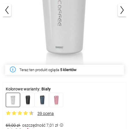
1/2
Teraz ten produkt ogląda
5 klientów
Kolorowe warianty:
Biały
39 ocena
69,00 zł
oszczędność 7,01 zł