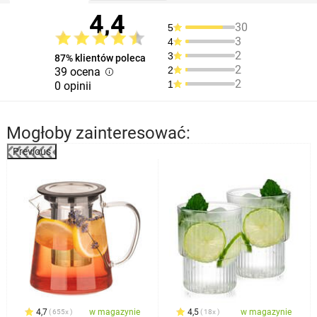
4,4
30
5
3
4
2
3
87% klientów poleca
2
2
39 ocena
2
1
0 opinii
Mogłoby zainteresować:
Previous
4,7
w magazynie
4,5
w magazynie
655x
18x