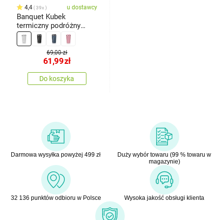
4,4
u dostawcy
39x
Banquet Kubek
termiczny podróżny
ARTY 450 ml, biały
69,00 zł
61,99
zł
Do koszyka
Darmowa wysyłka powyżej 499 zł
Duży wybór towaru (99 % towaru w
magazynie)
32 136 punktów odbioru w Polsce
Wysoka jakość obsługi klienta