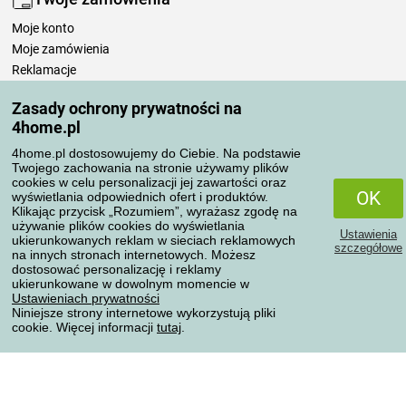
Moje konto
Moje zamówienia
Reklamacje
Odstąpienie od umowy
Zasady ochrony prywatności na
Zasady przetwarzania recenzji
4home.pl
4home.pl dostosowujemy do Ciebie. Na podstawie
Sposoby transportu
Twojego zachowania na stronie używamy plików
cookies w celu personalizacji jej zawartości oraz
OK
wyświetlania odpowiednich ofert i produktów.
Klikając przycisk „Rozumiem”, wyrażasz zgodę na
Metody płatności
używanie plików cookies do wyświetlania
Ustawienia
ukierunkowanych reklam w sieciach reklamowych
szczegółowe
na innych stronach internetowych. Możesz
dostosować personalizację i reklamy
ukierunkowane w dowolnym momencie w
Niezawodny sklep
Ustawieniach prywatności
Niniejsze strony internetowe wykorzystują pliki
cookie. Więcej informacji
tutaj
.
Ochrona danych osobowych