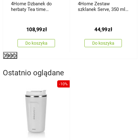
4Home Dzbanek do
4Home Zestaw
herbaty Tea time
szklanek Serve, 350 ml,
Hot&Cool, 650 ml
2 szt.
108,99
zł
44,99
zł
Do koszyka
Do koszyka
Next
Ostatnio oglądane
-10%