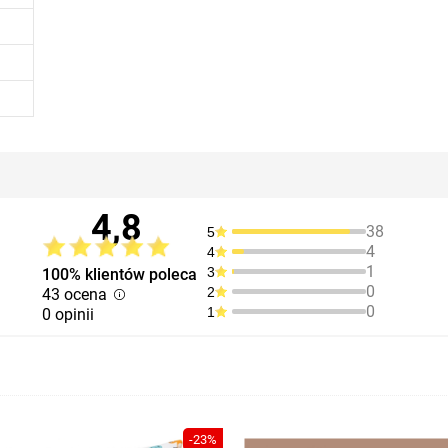
4,8
38
5
4
4
1
3
100% klientów poleca
0
2
43 ocena
0
1
0 opinii
-23%