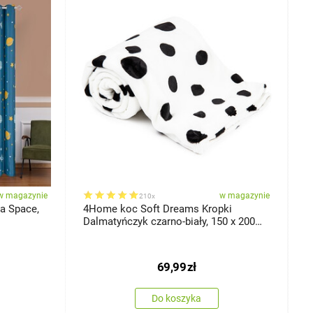
w magazynie
w magazynie
210x
a Space,
4Home koc Soft Dreams Kropki
B
Dalmatyńczyk czarno-biały, 150 x 200
D
cm
69,99
zł
Do koszyka