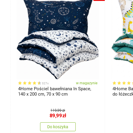
ie
w magazynie
327x
4Home Pościel bawełniana In Space,
4Home Baw
140 x 200 cm, 70 x 90 cm
do łóżecz
119,99 zł
89,99
zł
Do koszyka