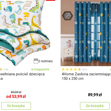
2 rozmiary
w magazynie
119x
121x
ełniana pościel dziecięca
4Home Zasłona zaciemniając
ka
150 x 250 cm
69,99 zł
89,99
zł
od
53,99
zł
Do koszyka
Do koszyka