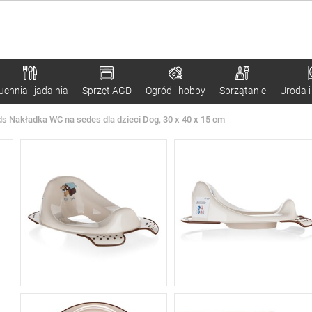
uchnia i jadalnia
Sprzęt AGD
Ogród i hobby
Sprzątanie
Uroda i
ds Nakładka WC na sedes dla dzieci Dog, 30 x 40 x 15 cm