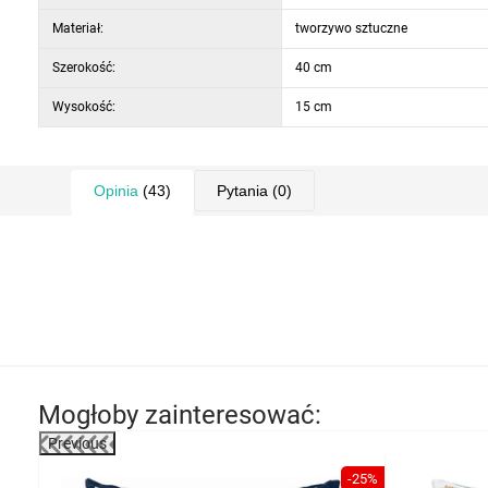
Materiał:
tworzywo sztuczne
Szerokość:
40 cm
Wysokość:
15 cm
Opinia
(43)
Pytania
(0)
Mogłoby zainteresować:
Previous
-49%
-25%