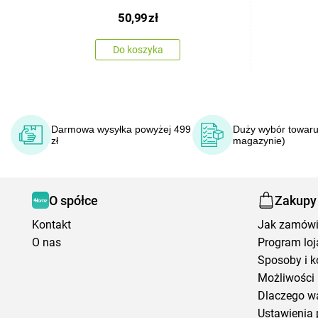
50,99
zł
Do koszyka
Darmowa wysyłka powyżej 499
Duży wybór towaru
zł
magazynie)
O spółce
Zakupy
Kontakt
Jak zamów
O nas
Program loj
Sposoby i k
Możliwości 
Dlaczego w
Ustawienia 