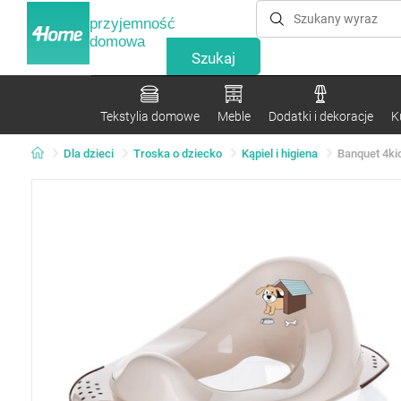
przyjemność
domowa
Tekstylia domowe
Meble
Dodatki i dekoracje
K
Dla dzieci
Troska o dziecko
Kąpiel i higiena
Banquet 4ki