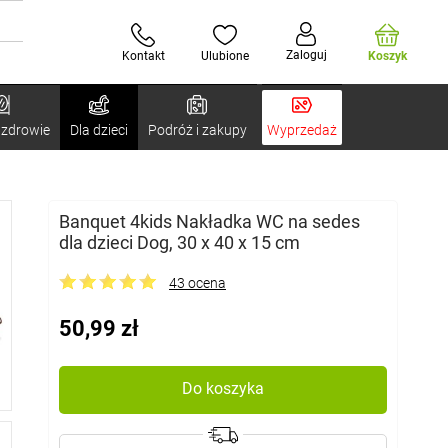
Zaloguj
Kontakt
Ulubione
Koszyk
 zdrowie
Dla dzieci
Podróż i zakupy
Wyprzedaż
Banquet 4kids Nakładka WC na sedes
dla dzieci Dog, 30 x 40 x 15 cm
43 ocena
50,99 zł
Do koszyka