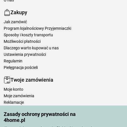
Zakupy
Jak zamówić
Program lojalnościowy Przyjemniaczki
Sposoby i koszty transportu
Możliwości płatności
Dlaczego warto kupować u nas
Ustawienia prywatności
Regulamin
Pielęgnacja pościeli
Twoje zamówienia
Moje konto
Moje zamówienia
Reklamacje
Odstąpienie od umowy
Zasady ochrony prywatności na
Zasady przetwarzania recenzji
4home.pl