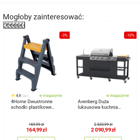
Mogłoby zainteresować:
Previous
%
-3%
-10%
4,9
w magazynie
w magazynie
4x
4Home Dwustronne
Avenberg Duża
schodki plastikowe
luksusowa kuchnia
Dual, 3 stopnie
ogrodowa z grillem
gazowym Texas
169,99 zł
2 320,99 zł
164,99
zł
2 090,99
zł