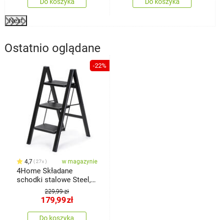
Do koszyka
Do koszyka
Next
Ostatnio oglądane
-22%
4,7
w magazynie
27x
4Home Składane
schodki stalowe Steel, 3
stopnie, czarny
229,99 zł
179,99
zł
Do koszyka