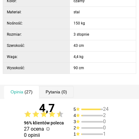
Kolor:
czarny
Materiał:
stal
Nośność:
150 kg
Rozmiar:
3 stopnie
Szerokość:
43 cm
Waga:
4,4 kg
Wysokość:
90 cm
Opinia
(27)
Pytania
(0)
4,7
24
5
2
4
0
3
96% klientów poleca
0
2
27 ocena
1
1
0 opinii