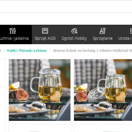
uchnia i jadalnia
Sprzęt AGD
Ogród i hobby
Sprzątanie
Uroda i
i
Kubki i filiżanki szklane
4Home Kubek na herbatę z sitkiem Hot&Cool 4