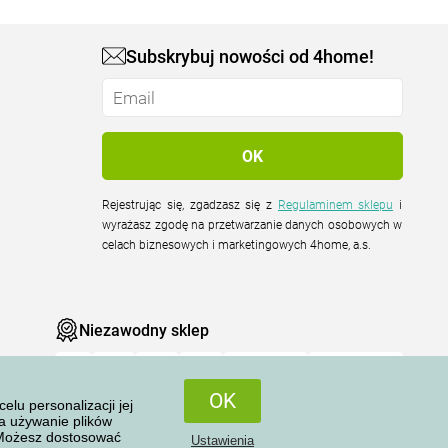
Subskrybuj nowości od 4home!
Rejestrując się, zgadzasz się z
Regulaminem sklepu
i
wyrażasz zgodę na przetwarzanie danych osobowych w
celach biznesowych i marketingowych 4home, a.s.
Niezawodny sklep
OK
u personalizacji jej
na używanie plików
 Możesz dostosować
Ustawienia