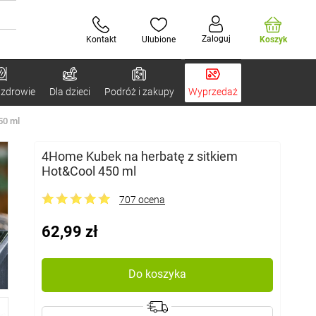
Zaloguj
Kontakt
Ulubione
Koszyk
 zdrowie
Dla dzieci
Podróż i zakupy
Wyprzedaż
50 ml
4Home Kubek na herbatę z sitkiem
Hot&Cool 450 ml
707 ocena
62,99 zł
Do koszyka