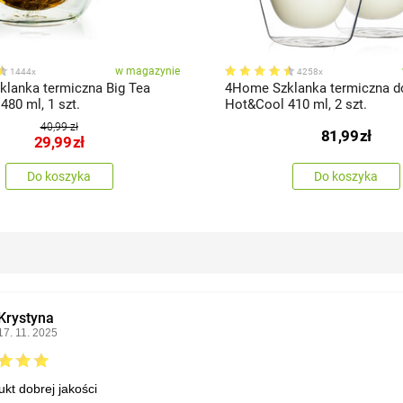
w magazynie
1444x
4258x
lanka termiczna Big Tea
4Home Szklanka termiczna do
80 ml, 1 szt.
Hot&Cool 410 ml, 2 szt.
40,99 zł
81,99
zł
29,99
zł
Do koszyka
Do koszyka
Krystyna
17. 11. 2025
ukt dobrej jakości