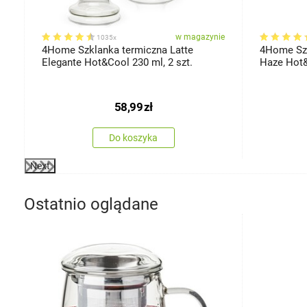
ie
w magazynie
1035x
4Home Szklanka termiczna Latte
4Home Szk
Elegante Hot&Cool 230 ml, 2 szt.
Haze Hot&
58,99
zł
Do koszyka
Next
Ostatnio oglądane