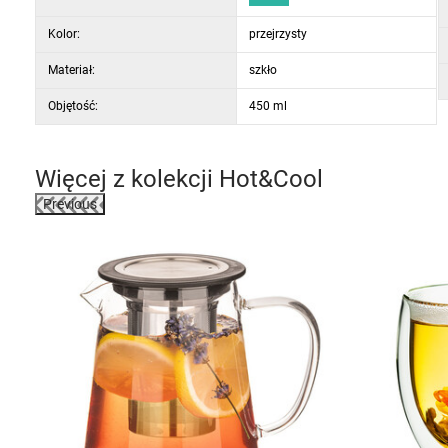
Zalety:
Kolor:
przejrzysty
doskonale znosi wysokie i niskie temperatury
odporny na pęknięcia i zarysowanie
Materiał:
szkło
sitko do herbaty ze stali nierdzewnej
Objętość:
450 ml
pokrywka szklana
Więcej z kolekcji
Hot&Cool
Previous
-38%