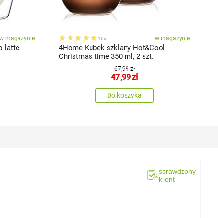
w magazynie
w magazynie
16x
 latte
4Home Kubek szklany Hot&Cool
4
Christmas time 350 ml, 2 szt.
H
67,99 zł
47,99
zł
Do koszyka
sprawdzony
klient