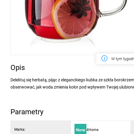
W tym tygodn
Opis
Delektuj się herbatą, pijąc z eleganckiego kubka ze szkła borokr
obserwować, jak woda zmienia kolor pod wpływem Twojej ulubionej
szkła zapewni idealne warunki do parzenia nawet tych najbardzie
herbaty.
Parametry
Zaletą szkła borokrzemowego w porównaniu do szkła tradycyjnego 
mechaniczne i działanie substancji chemicznych.
Marka:
4Home