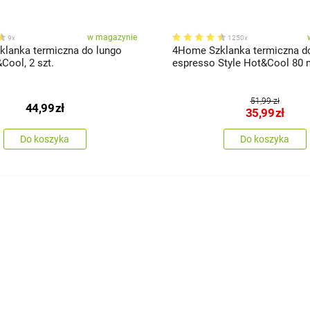
w magazynie
9x
1250x
lanka termiczna do lungo
4Home Szklanka termiczna d
Cool, 2 szt.
espresso Style Hot&Cool 80 ml
51,99 zł
44,99
zł
35,99
zł
Do koszyka
Do koszyka