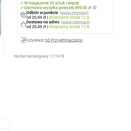
W magazynie 20 sztuk i więcej
Darmowa wysyłka powyżej 499,00 zł
Odbiór w punkcie
(więcej informacji)
od 20,49 zł
|
doręczymy
środa 12.8.
Dostawa na adres
(więcej informacji)
od 20,49 zł
|
doręczymy
środa 12.8.
Uzyskasz
63 Przyjemniaczków
Numer katalogowy:
111978
turę