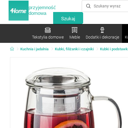
przyjemność
domowa
Tekstylia domowe
Meble
Dodatki i dekoracje
K
Kuchnia i jadalnia
Kubki, filiżanki i czajniki
Kubki i podstawk