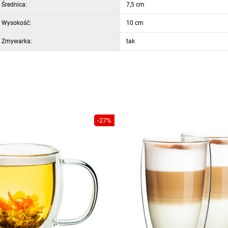
Średnica:
7,5 cm
Wysokość:
10 cm
Zmywarka:
tak
-27%