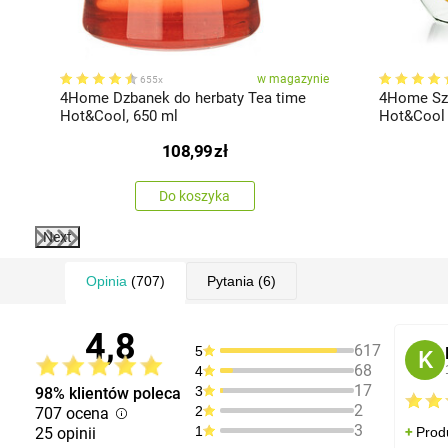
ie
w magazynie
655x
4Home Dzbanek do herbaty Tea time
4Home Szk
Hot&Cool, 650 ml
Hot&Cool 4
108,99
zł
Do koszyka
Next
Opinia
(707)
Pytania
(6)
4,8
617
5
K
68
4
17
3
98% klientów poleca
2
2
707 ocena
3
1
25 opinii
Prod