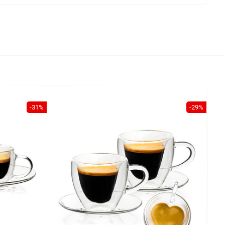
-31%
-29%