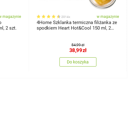
w magazynie
w magazynie
2014x
o
4Home Szklanka termiczna filiżanka ze
4
, 2 szt.
spodkiem Heart Hot&Cool 150 ml, 2
2
szt.
54,99 zł
38,99
zł
Do koszyka