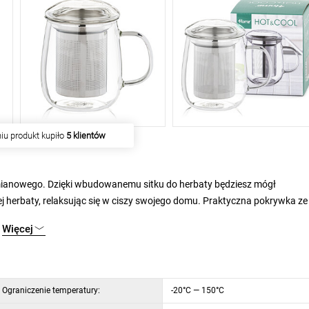
iu produkt kupiło
5 klientów
zemianowego. Dzięki wbudowanemu sitku do herbaty będziesz mógł
 herbaty, relaksując się w ciszy swojego domu. Praktyczna pokrywka ze
j wymagających herbat, utrzymując zarazem dłużej odpowiednią tempera
Więcej
jest wysoka odporność na wysokie i niskie temperatury, uszkodzenia
Ograniczenie temperatury:
-20°C — 150°C