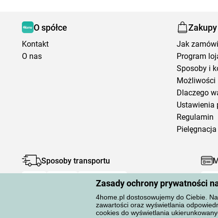
O spółce
Zakupy
Kontakt
Jak zamów
O nas
Program loj
Sposoby i k
Możliwości 
Dlaczego w
Ustawienia 
Regulamin
Pielęgnacja 
Sposoby transportu
M
Zasady ochrony prywatności n
4home.pl dostosowujemy do Ciebie. Na 
zawartości oraz wyświetlania odpowiedn
cookies do wyświetlania ukierunkowany