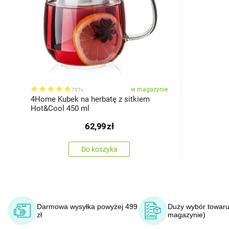
w magazynie
707x
4Home Kubek na herbatę z sitkiem
Hot&Cool 450 ml
62,99
zł
Do koszyka
Darmowa wysyłka powyżej 499
Duży wybór towaru
zł
magazynie)