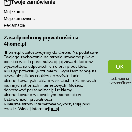
Twoje zamówienia
Moje konto
Moje zamówienia
Reklamacje
Odstąpienie od umowy
Zasady ochrony prywatności na
Zasady przetwarzania recenzji
4home.pl
4home.pl dostosowujemy do Ciebie. Na podstawie
Sposoby transportu
Twojego zachowania na stronie używamy plików
cookies w celu personalizacji jej zawartości oraz
OK
wyświetlania odpowiednich ofert i produktów.
Klikając przycisk „Rozumiem”, wyrażasz zgodę na
Metody płatności
używanie plików cookies do wyświetlania
Ustawienia
ukierunkowanych reklam w sieciach reklamowych
szczegółowe
na innych stronach internetowych. Możesz
dostosować personalizację i reklamy
ukierunkowane w dowolnym momencie w
Niezawodny sklep
Ustawieniach prywatności
Niniejsze strony internetowe wykorzystują pliki
cookie. Więcej informacji
tutaj
.
Ochrona danych osobowych