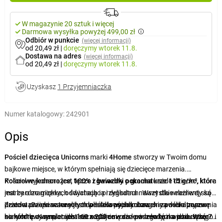
W magazynie 20 sztuk i więcej
Darmowa wysyłka powyżej 499,00 zł
Odbiór w punkcie
(więcej informacji)
od 20,49 zł
|
doręczymy
wtorek 11.8.
Dostawa na adres
(więcej informacji)
od 20,49 zł
|
doręczymy
wtorek 11.8.
Uzyskasz
1 Przyjemniaczka
Numer katalogowy:
242901
Opis
Pościel dziecięca Unicorns
marki
4Home
stworzy w Twoim domu
bajkowe miejsce, w którym spełniają się dziecięce marzenia.
Kolorowe jednorożce, tęcze i gwiazdki pokocha
Pościel wykonana jest
100% z bawełny o gramaturze 115 g/m²
każde dziecko, które
, która
marzy o magicznych światach i przygodach. Wszystkie elementy są
jest bardzo miękka, oddychająca i delikatna nawet dla wrażliwej skóry
przedstawione w
dziecka. Dzięki naturalnym właściwościom bawełny pościel zapewnia
Zestaw przeznaczony jest do łóżka pojedynczego i zawiera
wesołych pastelowych kolorach
na delikatnym
poszwę
białym tle. Komplet idealnie nadaje się do każdego łóżka dziecięcego i
komfortowy sen, co jest szczególnie ważne w młodym wieku.
na kołdrę o wymiarach 160 x 200 cm
oraz
poszewkę na poduszkę 70
Wzór