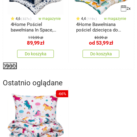
2x
4,6
w magazynie
4,4
w magazynie
327x
119x
4Home Pościel
4Home Bawełniana
bawełniana In Space,
pościel dziecięca do
140 x 200 cm, 70 x 90
łóżeczka
119,99 zł
69,99 zł
cm
89,99
zł
od
53,99
zł
Do koszyka
Do koszyka
Next
Ostatnio oglądane
-66%