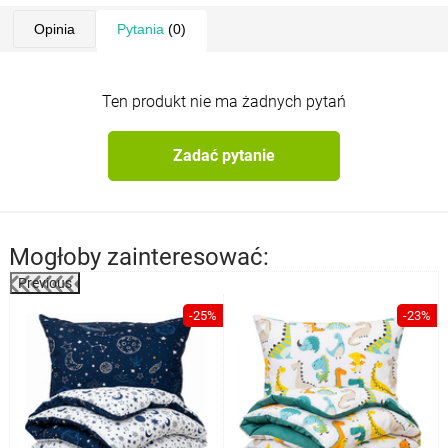
Opinia
Pytania
(0)
Ten produkt nie ma żadnych pytań
Zadać pytanie
Mogłoby zainteresować:
Previous
%
-25%
-23%