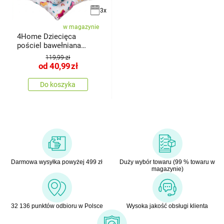
3x
w magazynie
4Home Dziecięca
pościel bawełniana
Unicorn
119,99 zł
od
40,99
zł
Do koszyka
Darmowa wysyłka powyżej 499 zł
Duży wybór towaru (99 % towaru w
magazynie)
32 136 punktów odbioru w Polsce
Wysoka jakość obsługi klienta