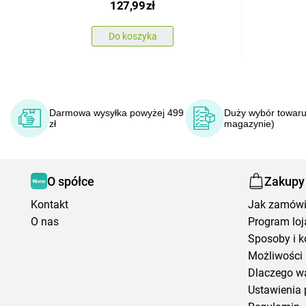
127,99
zł
Do koszyka
Darmowa wysyłka powyżej 499
Duży wybór towaru
zł
magazynie)
O spółce
Zakupy
Kontakt
Jak zamów
O nas
Program loj
Sposoby i k
Możliwości 
Dlaczego w
Ustawienia 