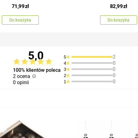
71,99
zł
82,99
zł
Do koszyka
Do koszyka
5,0
2
5
0
4
0
3
100% klientów poleca
0
2
2 ocena
0
1
0 opinii