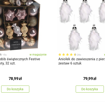
w magazynie
15x
26x
dób świątecznych Festive
Aniołek do zawieszenia z pier
ty, 32 szt.
zestaw 6 sztuk
78,99
zł
79,99
zł
Do koszyka
Do koszyka