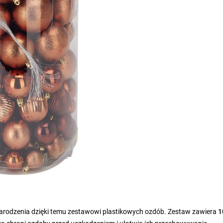
odzenia dzięki temu zestawowi plastikowych ozdób. Zestaw zawiera
1