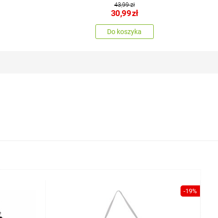
43,99 zł
30,99
zł
Do koszyka
-19%