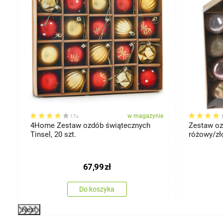
ie
w magazynie
17x
4Home Zestaw ozdób świątecznych
Zestaw oz
Tinsel, 20 szt.
różowy/zło
67,99
zł
Do koszyka
Next