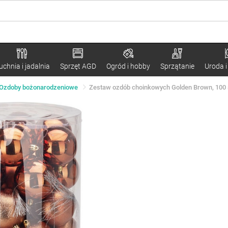
uchnia i jadalnia
Sprzęt AGD
Ogród i hobby
Sprzątanie
Uroda i
Ozdoby bożonarodzeniowe
Zestaw ozdób choinkowych Golden Brown, 100 sz