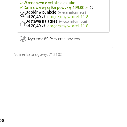
W magazynie ostatnia sztuka
Darmowa wysyłka powyżej 499,00 zł
Odbiór w punkcie
(więcej informacji)
od 20,49 zł
|
doręczymy
wtorek 11.8.
Dostawa na adres
(więcej informacji)
od 20,49 zł
|
doręczymy
wtorek 11.8.
Uzyskasz
82 Przyjemniaczków
Numer katalogowy:
713105
00