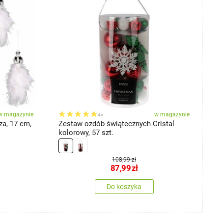
w magazynie
w magazynie
4x
za, 17 cm,
Zestaw ozdób świątecznych Cristal
R
kolorowy, 57 szt.
z
108,99 zł
87,99
zł
Do koszyka