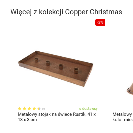
Więcej z kolekcji
Copper Christmas
-2%
u dostawcy
1x
Metalowy stojak na świece Rustik, 41 x
Metalowy 
18 x 3 cm
kolor mied