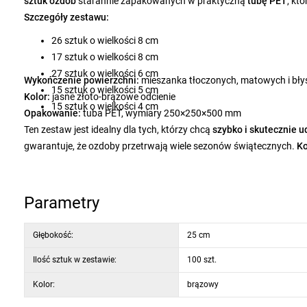
sztuk ozdób
starannie zapakowanych w praktyczną
tubę PET
, kt
Szczegóły zestawu:
26 sztuk o wielkości 8 cm
17 sztuk o wielkości 8 cm
27 sztuk o wielkości 6 cm
Wykończenie powierzchni:
mieszanka tłoczonych, matowych i bł
15 sztuk o wielkości 5 cm
Kolor:
jasne złoto-brązowe odcienie
15 sztuk o wielkości 4 cm
Opakowanie:
tuba PET, wymiary 250×250×500 mm
Ten zestaw jest idealny dla tych, którzy chcą
szybko i skutecznie 
gwarantuje, że ozdoby przetrwają wiele sezonów świątecznych.
Ko
martwienia się o dokupowanie poszczególnych elementów.
Parametry
Głębokość:
25 cm
Ilość sztuk w zestawie:
100 szt.
Kolor:
brązowy