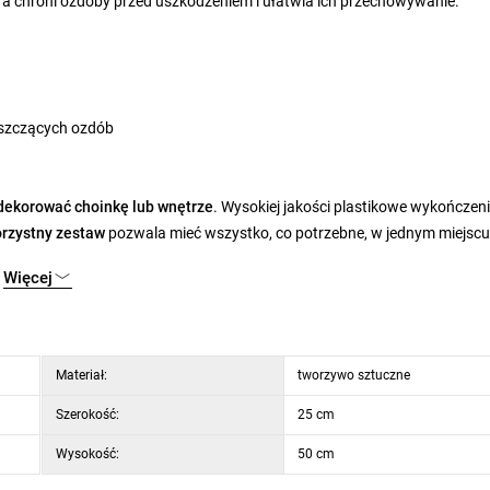
óra chroni ozdoby przed uszkodzeniem i ułatwia ich przechowywanie.
yszczących ozdób
udekorować choinkę lub wnętrze
. Wysokiej jakości plastikowe wykończen
rzystny zestaw
pozwala mieć wszystko, co potrzebne, w jednym miejscu
Więcej
Materiał:
tworzywo sztuczne
Szerokość:
25 cm
Wysokość:
50 cm