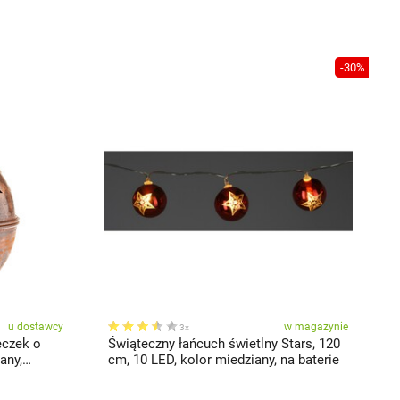
-30%
u dostawcy
w magazynie
3x
eczek o
Świąteczny łańcuch świetlny Stars, 120
any,
cm, 10 LED, kolor miedziany, na baterie