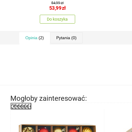
54,99 zł
53,99
zł
Do koszyka
Opinia
(2)
Pytania
(0)
Mogłoby zainteresować:
Previous