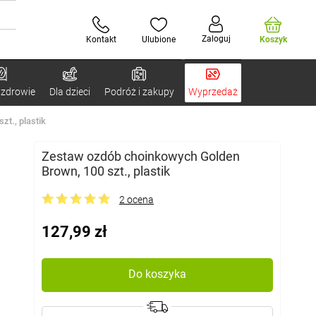
Zaloguj
Kontakt
Ulubione
Koszyk
 zdrowie
Dla dzieci
Podróż i zakupy
Wyprzedaż
t., plastik
Zestaw ozdób choinkowych Golden
Brown, 100 szt., plastik
2 ocena
127,99 zł
Do koszyka