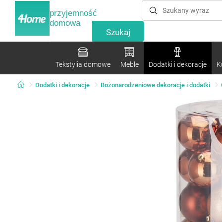
przyjemność
domowa
Tekstylia domowe
Meble
Dodatki i dekoracje
K
Dodatki i dekoracje
Bożonarodzeniowe dekoracje i dodatki