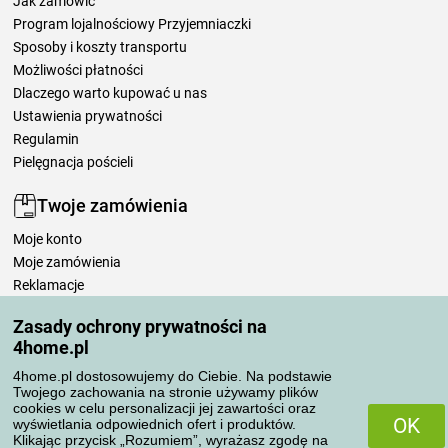
Jak zamówić
Program lojalnościowy Przyjemniaczki
Sposoby i koszty transportu
Możliwości płatności
Dlaczego warto kupować u nas
Ustawienia prywatności
Regulamin
Pielęgnacja pościeli
Twoje zamówienia
Moje konto
Moje zamówienia
Reklamacje
Odstąpienie od umowy
Zasady ochrony prywatności na
Zasady przetwarzania recenzji
4home.pl
4home.pl dostosowujemy do Ciebie. Na podstawie
Sposoby transportu
Twojego zachowania na stronie używamy plików
cookies w celu personalizacji jej zawartości oraz
OK
wyświetlania odpowiednich ofert i produktów.
Klikając przycisk „Rozumiem”, wyrażasz zgodę na