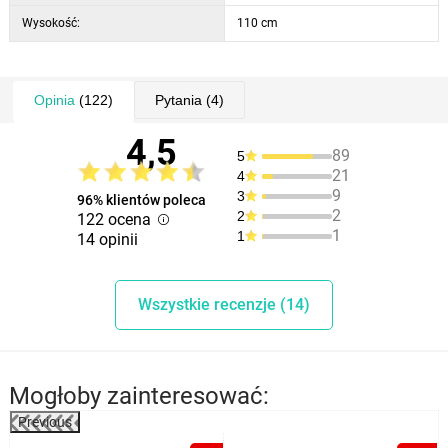
Wysokość:
110 cm
Opinia
(122)
Pytania
(4)
4,5
89
5
21
4
9
3
96% klientów poleca
2
2
122 ocena
1
1
14 opinii
Wszystkie recenzje (14)
Mogłoby zainteresować:
Previous