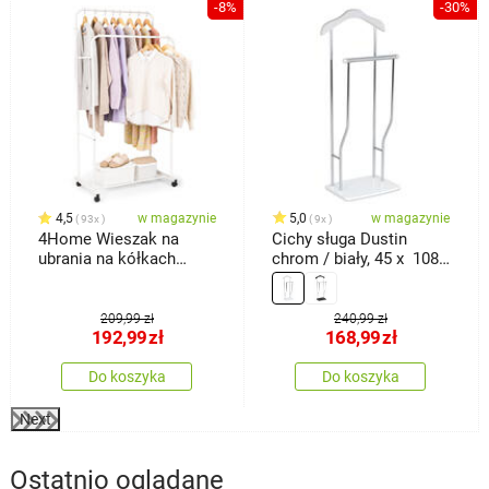
%
-8%
-30%
4,5
w magazynie
5,0
w magazynie
93x
9x
4Home Wieszak na
Cichy sługa Dustin
ubrania na kółkach
chrom / biały, 45 x 108
Garment
cm
209,99 zł
240,99 zł
192,99
zł
168,99
zł
Do koszyka
Do koszyka
Next
Ostatnio oglądane