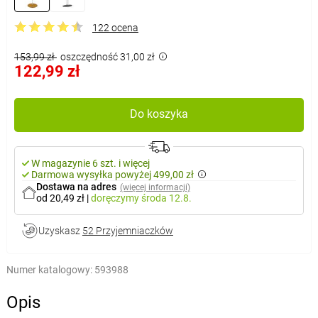
122 ocena
153,99 zł
oszczędność 31,00 zł
122,99 zł
Do koszyka
W magazynie 6 szt. i więcej
Darmowa wysyłka powyżej 499,00 zł
Dostawa na adres
(więcej informacji)
od 20,49 zł
|
doręczymy
środa 12.8.
Uzyskasz
52 Przyjemniaczków
Numer katalogowy:
593988
Opis