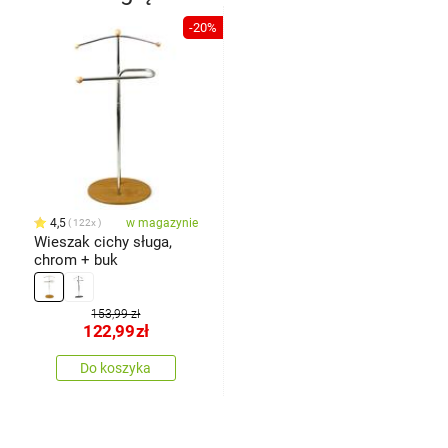
-20%
4,5
w magazynie
122x
Wieszak cichy sługa,
chrom + buk
153,99 zł
122,99
zł
Do koszyka