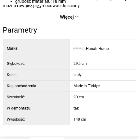
grubość materiału:
18 mm
można również przymocować do ściany.
szerokość:
90 cm
wysokość:
140 cm
Więcej
głębokość:
29,5 cm
Parametry
kolor:
biały
kombinacja otwartych i zamkniętych półek
Marka:
Hanah Home
Głębokość:
29,5 cm
Kolor:
biały
Kraj pochodzenia:
Made in Türkiye
Szerokość:
90 cm
W demontażu:
tak
Wysokość:
140 cm