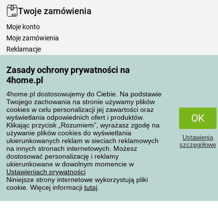
Twoje zamówienia
Moje konto
Moje zamówienia
Reklamacje
Odstąpienie od umowy
Zasady ochrony prywatności na
Zasady przetwarzania recenzji
4home.pl
4home.pl dostosowujemy do Ciebie. Na podstawie
Sposoby transportu
Twojego zachowania na stronie używamy plików
cookies w celu personalizacji jej zawartości oraz
OK
wyświetlania odpowiednich ofert i produktów.
Klikając przycisk „Rozumiem”, wyrażasz zgodę na
Metody płatności
używanie plików cookies do wyświetlania
Ustawienia
ukierunkowanych reklam w sieciach reklamowych
szczegółowe
na innych stronach internetowych. Możesz
dostosować personalizację i reklamy
ukierunkowane w dowolnym momencie w
Niezawodny sklep
Ustawieniach prywatności
Niniejsze strony internetowe wykorzystują pliki
cookie. Więcej informacji
tutaj
.