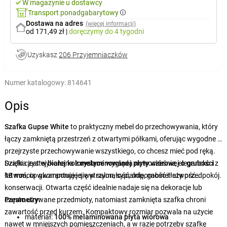
W magazynie u dostawcy
Transport ponadgabarytowy
Dostawa na adres
(więcej informacji)
od 171,49 zł
|
doręczymy
do 4 tygodni
Uzyskasz
206 Przyjemniaczków
Numer katalogowy:
814641
Opis
Szafka Gupse White
to praktyczny mebel do przechowywania, który
łączy zamkniętą przestrzeń z otwartymi półkami, oferując wygodne i
przejrzyste przechowywanie wszystkiego, co chcesz mieć pod ręką.
Dzięki czystej
Szafka jest wykonana z
białej kolorystyce
melaminowanej płyty wiórowej o grubości
wygląda nowocześnie, elegancko i z
łatwością wkomponuje się w salon, sypialnię, gabinet czy przedpokój.
18 mm
, co gwarantuje jej wytrzymałość, odporność i łatwość
konserwacji. Otwarta część idealnie nadaje się na dekoracje lub
często używane przedmioty, natomiast zamknięta szafka chroni
Parametry:
zawartość przed kurzem. Kompaktowy rozmiar pozwala na użycie
materiał:
100% melaminowana płyta wiórowa
nawet w mniejszych pomieszczeniach, a w razie potrzeby szafkę