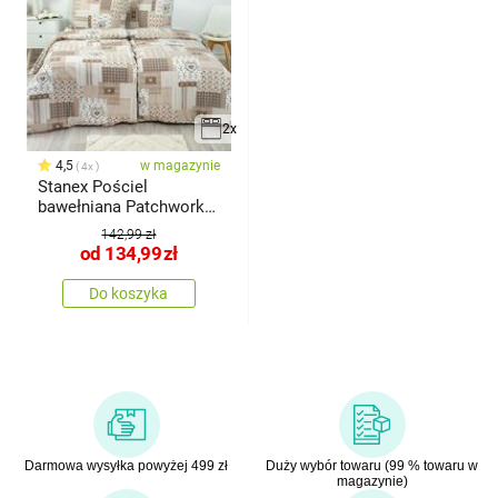
2x
4,5
w magazynie
4x
Stanex Pościel
bawełniana Patchwork
beżowy
142,99 zł
od
134,99
zł
Do koszyka
Darmowa wysyłka powyżej 499 zł
Duży wybór towaru (99 % towaru w
magazynie)