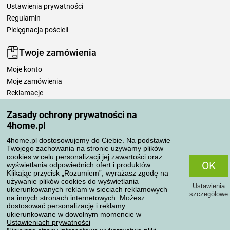
Ustawienia prywatności
Regulamin
Pielęgnacja pościeli
Twoje zamówienia
Moje konto
Moje zamówienia
Reklamacje
Odstąpienie od umowy
Zasady ochrony prywatności na
Zasady przetwarzania recenzji
4home.pl
4home.pl dostosowujemy do Ciebie. Na podstawie
Sposoby transportu
Twojego zachowania na stronie używamy plików
cookies w celu personalizacji jej zawartości oraz
OK
wyświetlania odpowiednich ofert i produktów.
Klikając przycisk „Rozumiem”, wyrażasz zgodę na
Metody płatności
używanie plików cookies do wyświetlania
Ustawienia
ukierunkowanych reklam w sieciach reklamowych
szczegółowe
na innych stronach internetowych. Możesz
dostosować personalizację i reklamy
ukierunkowane w dowolnym momencie w
Niezawodny sklep
Ustawieniach prywatności