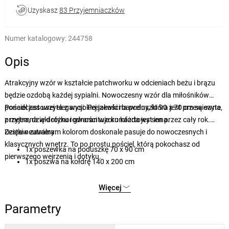
Uzyskasz
83 Przyjemniaczków
Numer katalogowy:
244758
Opis
Atrakcyjny wzór w kształcie patchworku w odcieniach beżu i brązu
będzie ozdobą każdej sypialni. Nowoczesny wzór dla miłośników
ponadczasowej elegancji. Poszewki na poduszki 90 x 70 cm są szyte
Pościel jest uszyta z wysokiej jakości bawełny, która jest przewiewna,
z metra, dzięki różnorodności wzoru każda jest inna.
przyjemna w dotyku i gwarantuje komfortowy sen przez cały rok.
Dzięki neutralnym kolorom doskonale pasuje do nowoczesnych i
Zestaw zawiera:
klasycznych wnętrz. To po prostu pościel, którą pokochasz od
1x poszewka na poduszkę 70 x 90 cm
pierwszego wejrzenia i dotyku.
1x poszwa na kołdrę 140 x 200 cm
Więcej
Parametry