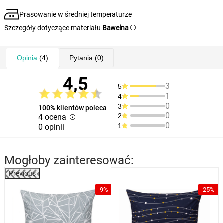
Prasowanie w średniej temperaturze
Szczegóły dotyczące materiału
Bawelna
Opinia
(4)
Pytania
(0)
4,5
3
5
1
4
0
3
100% klientów poleca
0
2
4 ocena
0
1
0 opinii
Mogłoby zainteresować:
Previous
-9%
-25%