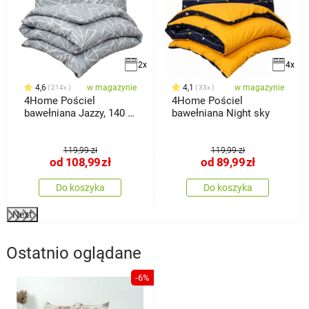
2x
4x
4,6
w magazynie
4,1
w magazynie
214x
33x
4Home Pościel
4Home Pościel
bawełniana Jazzy, 140 x
bawełniana Night sky
200 cm, 70 x
119,99 zł
119,99 zł
od
108,99
zł
od
89,99
zł
Do koszyka
Do koszyka
Next
Ostatnio oglądane
-6%