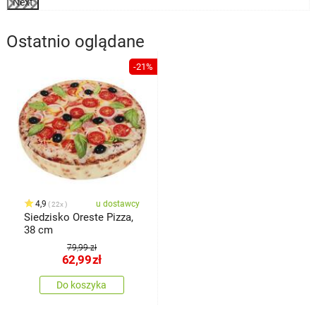
Next
Ostatnio oglądane
-21%
4,9
u dostawcy
22x
Siedzisko Oreste Pizza,
38 cm
79,99 zł
62,99
zł
Do koszyka