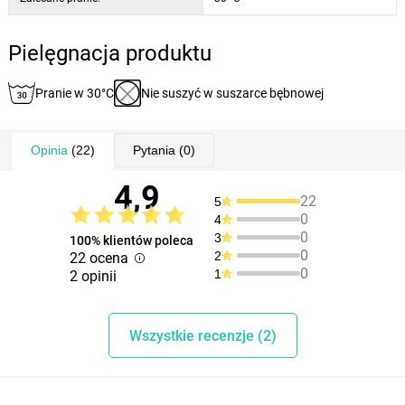
Pielęgnacja produktu
Pranie w 30°C
Nie suszyć w suszarce bębnowej
Opinia
(22)
Pytania
(0)
4,9
22
5
0
4
0
3
100% klientów poleca
0
2
22 ocena
0
1
2 opinii
Wszystkie recenzje (2)