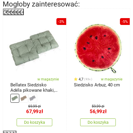
Mogłoby zainteresować:
Previous
%
-3%
-5%
w magazynie
4,7
w magazynie
93x
Bellatex Siedzisko
Siedzisko Arbuz, 40 cm
Adéla pikowane khaki,
40 x 40 cm, zestaw 2
szt.
69,99 zł
59,99 zł
67,99
zł
56,99
zł
Do koszyka
Do koszyka