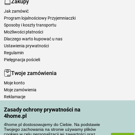
Zakupy
Jak zamówić
Program lojalnościowy Przyjemniaczki
Sposoby i koszty transportu
Możliwości płatności
Dlaczego warto kupować u nas
Ustawienia prywatności
Regulamin
Pielęgnacja pościeli
Twoje zamówienia
Moje konto
Moje zamówienia
Reklamacje
Odstąpienie od umowy
Zasady ochrony prywatności na
Zasady przetwarzania recenzji
4home.pl
4home.pl dostosowujemy do Ciebie. Na podstawie
Sposoby transportu
Twojego zachowania na stronie używamy plików
cookies w celu personalizacji jej zawartości oraz