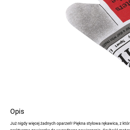
Opis
Już nigdy więcej żadnych oparzeń! Piękna stylowa rękawica, z któ