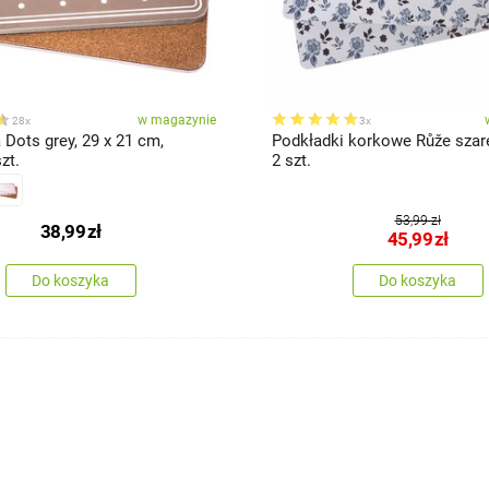
w magazynie
28x
3x
Dots grey, 29 x 21 cm,
Podkładki korkowe Růže szar
zt.
2 szt.
53,99 zł
38,99
zł
45,99
zł
Do koszyka
Do koszyka