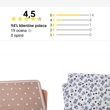
4,5
14
5
4
4
1
3
94% klientów poleca
0
2
19 ocena
0
1
0 opinii