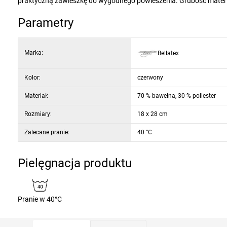
praktyczną zawieszkę do wygodnego powieszenia. Grubość materi
Parametry
Marka:
Bellatex
Kolor:
czerwony
Materiał:
70 % bawełna, 30 % poliester
Rozmiary:
18 x 28 cm
Zalecane pranie:
40 °C
Pielęgnacja produktu
Pranie w 40°C