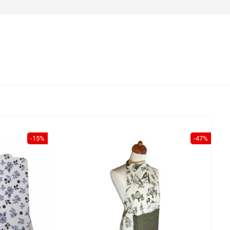
-15%
-47%