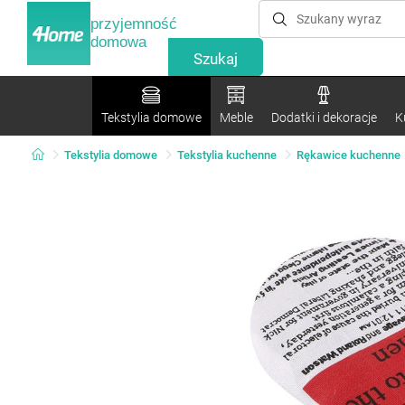
przyjemność
domowa
Tekstylia domowe
Meble
Dodatki i dekoracje
K
Tekstylia domowe
Tekstylia kuchenne
Rękawice kuchenne