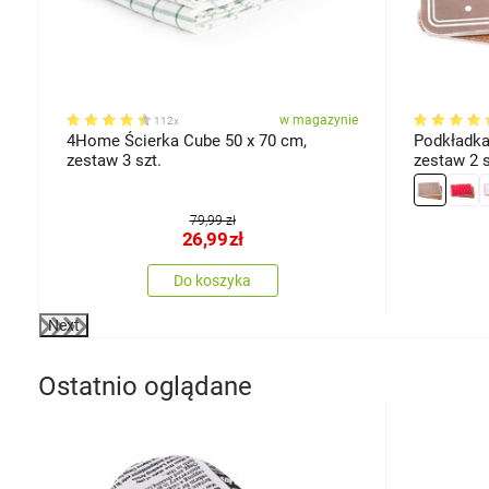
ie
w magazynie
112x
4Home Ścierka Cube 50 x 70 cm,
Podkładka 
zestaw 3 szt.
zestaw 2 s
79,99 zł
26,99
zł
Do koszyka
Next
Ostatnio oglądane