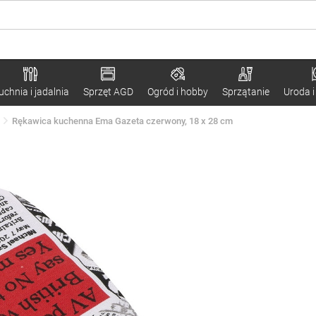
uchnia i jadalnia
Sprzęt AGD
Ogród i hobby
Sprzątanie
Uroda i
Rękawica kuchenna Ema Gazeta czerwony, 18 x 28 cm