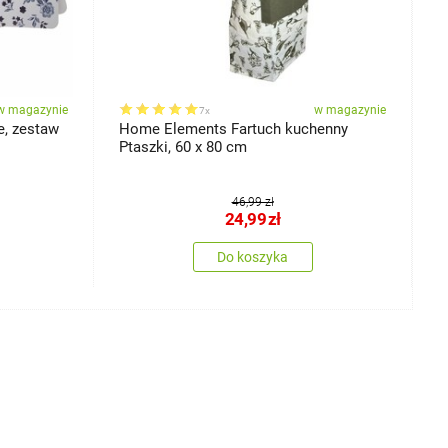
w magazynie
w magazynie
7x
e, zestaw
Home Elements Fartuch kuchenny
R
Ptaszki, 60 x 80 cm
c
46,99 zł
24,99
zł
Do koszyka