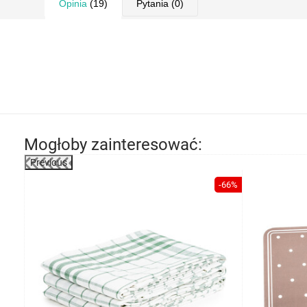
Opinia
(19)
Pytania
(0)
Mogłoby zainteresować:
Previous
-54%
-66%