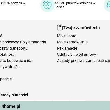
 (99 % towaru w
32 136 punktów odbioru w
Polsce
Twoje zamówienia
ić
Moje konto
alnościowy Przyjemniaczki
Moje zamówienia
oszty transportu
Reklamacje
płatności
Odstąpienie od umowy
arto kupować u nas
Zasady przetwarzania recenzji
prywatności
pościeli
etody płatności
a 4home.pl