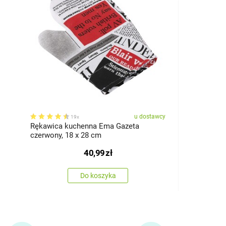
u dostawcy
19x
Rękawica kuchenna Ema Gazeta
czerwony, 18 x 28 cm
40,99
zł
Do koszyka