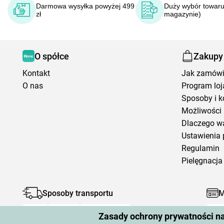
Darmowa wysyłka powyżej 499
Duży wybór towaru
zł
magazynie)
O spółce
Zakupy
Kontakt
Jak zamów
O nas
Program loj
Sposoby i k
Możliwości 
Dlaczego w
Ustawienia 
Regulamin
Pielęgnacja 
Sposoby transportu
M
Zasady ochrony prywatności n