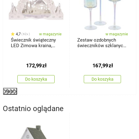
4,7
w magazynie
w magazynie
62x
Świecznik świąteczny
Zestaw ozdobnych
LED Zimowa kraina,
świeczników szklanych
domek i bałwan
Home and Styling, 3 szt.
172,99
zł
167,99
zł
Do koszyka
Do koszyka
Next
Ostatnio oglądane