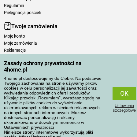
Regulamin
Pielęgnacja pościeli
Twoje zamówienia
Moje konto
Moje zamówienia
Reklamacje
Odstąpienie od umowy
Zasady ochrony prywatności na
Zasady przetwarzania recenzji
4home.pl
4home.pl dostosowujemy do Ciebie. Na podstawie
Sposoby transportu
Twojego zachowania na stronie używamy plików
cookies w celu personalizacji jej zawartości oraz
OK
wyświetlania odpowiednich ofert i produktów.
Klikając przycisk „Rozumiem”, wyrażasz zgodę na
Metody płatności
używanie plików cookies do wyświetlania
Ustawienia
ukierunkowanych reklam w sieciach reklamowych
szczegółowe
na innych stronach internetowych. Możesz
dostosować personalizację i reklamy
ukierunkowane w dowolnym momencie w
Niezawodny sklep
Ustawieniach prywatności
Niniejsze strony internetowe wykorzystują pliki