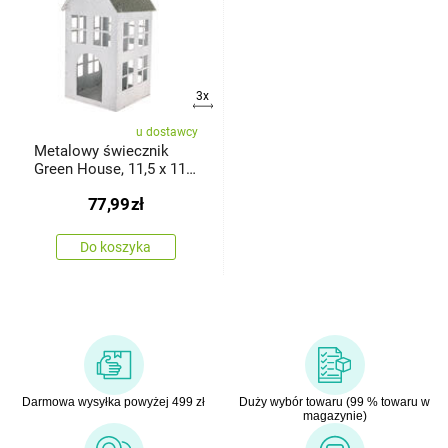
3x
u dostawcy
Metalowy świecznik
Green House, 11,5 x 11,5
x 29cm
77,99
zł
Do koszyka
Darmowa wysyłka powyżej 499 zł
Duży wybór towaru (99 % towaru w
magazynie)