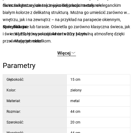
okres świąteczny, ale także jako dekoracja na cały rok.
Świecznik jest wykonany z wysokiej jakości metalu w eleganckim
białym kolorze z delikatną strukturą. Można go umieścić zarówno we
wnętrzu, jak i na zewnątrz – na przykład na parapecie okiennym,
stole, balkonie lub tarasie. Oświetla go zarówno klasyczna świeca, jak
Specyfikacja:
i świeca LED, która po zapaleniu tworzy przytulną atmosferę dzięki
Wymiary: wysokość 44 cm x 20 x 14 cm
prześwitującym okienkom.
Materiał: metal
Odpowiedni do: klasycznych i LED świec
Więcej
Zastosowanie: wewnątrz i na zewnątrz
Parametry
Głębokość:
15 cm
Kolor:
zielony
Materiał:
metal
Rozmiar:
44 cm
Szerokość:
20 cm