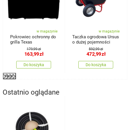
w magazynie
w magazynie
Pokrowiec ochronny do
Taczka ogrodowa Ursus
grilla Texas
o dużej pojemności
179,99 zł
592,99 zł
163,99
zł
472,99
zł
Do koszyka
Do koszyka
Next
Ostatnio oglądane