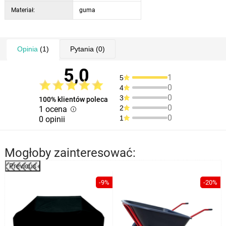
Materiał:
guma
Opinia
(1)
Pytania
(0)
5,0
1
5
0
4
0
3
100% klientów poleca
0
2
1 ocena
0
1
0 opinii
Mogłoby zainteresować:
Previous
%
-9%
-20%