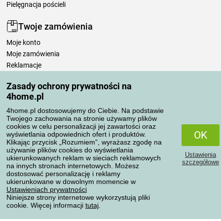
Pielęgnacja pościeli
Twoje zamówienia
Moje konto
Moje zamówienia
Reklamacje
Odstąpienie od umowy
Zasady ochrony prywatności na
Zasady przetwarzania recenzji
4home.pl
4home.pl dostosowujemy do Ciebie. Na podstawie
Sposoby transportu
Twojego zachowania na stronie używamy plików
cookies w celu personalizacji jej zawartości oraz
OK
wyświetlania odpowiednich ofert i produktów.
Klikając przycisk „Rozumiem”, wyrażasz zgodę na
Metody płatności
używanie plików cookies do wyświetlania
Ustawienia
ukierunkowanych reklam w sieciach reklamowych
szczegółowe
na innych stronach internetowych. Możesz
dostosować personalizację i reklamy
ukierunkowane w dowolnym momencie w
Niezawodny sklep
Ustawieniach prywatności
Niniejsze strony internetowe wykorzystują pliki
cookie. Więcej informacji
tutaj
.