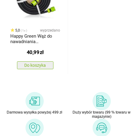
5,0
wyprzedano
1x
Happy Green Wąż do
nawadniania
kapilacyjnego, 7,5m
40,99
zł
Do koszyka
Darmowa wysyłka powyżej 499 zł
Duży wybór towaru (99 % towaru w
magazynie)