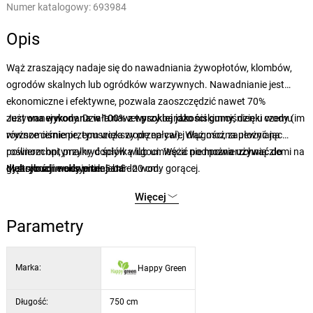
Numer katalogowy:
693984
Opis
Wąż zraszający nadaje się do nawadniania żywopłotów, klombów,
ogrodów skalnych lub ogródków warzywnych. Nawadnianie jest
ekonomiczne i efektywne, pozwala zaoszczędzić nawet 70%
zużywanej wody. Działa nawet przy bardzo niskim ciśnieniu wody (im
Jest
ona wykonana w 100% z wysokiej jakości gumy
, dzięki czemu
wyższe ciśnienie, tym większy przepływ). Wąż można ułożyć na
równomiernie przepuszcza wodę na całej długości, zapewniając
powierzchni, przykryć ściółką lub umieścić pod powierzchnią ziemi na
roślinom optymalny dopływ wilgoci. Węża nie
można używać do
głębokości maksymalnie 15–20 cm.
dystrybucji wody pitnej ani
Maksymalne ciśnienie: 5 bar
do wody gorącej.
Więcej
Parametry
Marka:
Happy Green
Długość:
750 cm