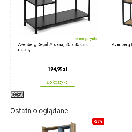
ie
w magazynie
Avenberg Regał Arcana, 86 x 80 cm,
Avenberg 
czarny
194,99
zł
Do koszyka
Next
Ostatnio oglądane
-23%