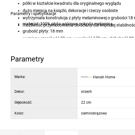
półki w kształcie kwadratu dla oryginalnego wyglądu
dużo miejsca na książki, dekoracje i rzeczy osobiste
Parametry i specyfikacje
wytrzymała konstrukcja z płyty melaminowej o grubości 1
materiał: 100% płyta wiórowa pokryta melaminą
możliwość przymocowania do ściany dla większej stabilnośc
grubość płyty: 18 mm
wymiary: szerokość 80 cm, wysokość 170 cm, głębokość 22
wymiary półki: 30 × 30 × 22 cm
kolor: orzech i chalcedon
Parametry
Marka:
Hanah Home
Dekor:
orzech
Głębokość:
22 cm
Kolor:
ciemnobrązowy