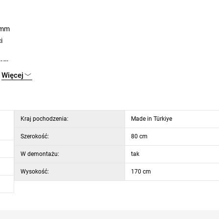
8 mm
i
 cm
Więcej
Kraj pochodzenia:
Made in Türkiye
Szerokość:
80 cm
W demontażu:
tak
Wysokość:
170 cm