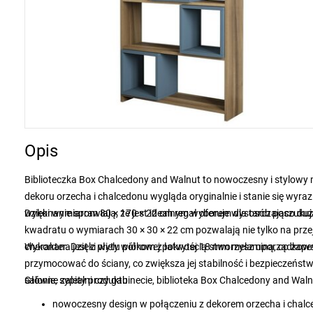
Opis
Biblioteczka Box Chalcedony and Walnut to nowoczesny i stylowy m
dekoru orzecha i chalcedonu wygląda oryginalnie i stanie się wyra
wykonanie sprawiają, że jest idealnym wyborem dla osób poszukują
Dzięki wymiarom 80 × 170 × 22 cm regał oferuje wystarczająco dużo 
kwadratu o wymiarach 30 × 30 × 22 cm pozwalają nie tylko na przej
Wykonana jest z płyty wiórowej pokrytej 18 mm melaminą, co zap
przymocować do ściany, co zwiększa jej stabilność i bezpieczeńst
salonie, sypialni czy gabinecie, biblioteka Box Chalcedony and Wa
Główne zalety produktu
nowoczesny design w połączeniu z dekorem orzecha i chal