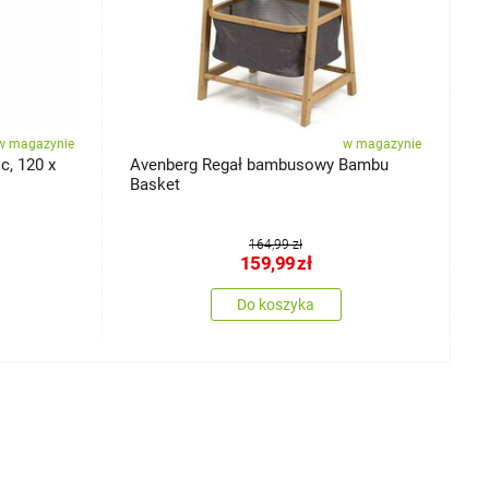
w magazynie
w magazynie
c, 120 x
Avenberg Regał bambusowy Bambu
A
Basket
D
164,99 zł
159,99
zł
Do koszyka