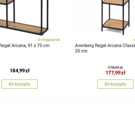
w magazynie
Regał Arcana, 91 x 75 cm
Avenberg Regał Arcana Classi
35 cm
178,99 zł
184,99
zł
177,99
zł
Do koszyka
Do koszyka