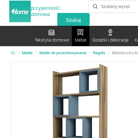
przyjemność
domowa
Tekstylia domowe
Meble
Dodatki i dekoracje
K
Meble
Meble do przechowywania
Regały
Biblioteczka B