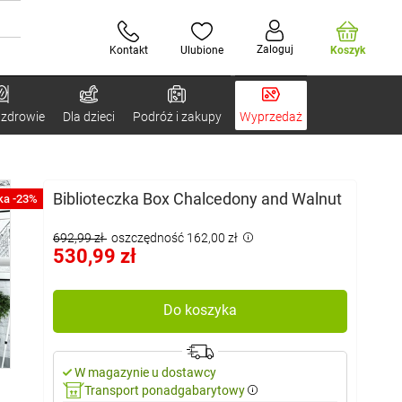
Zaloguj
Kontakt
Ulubione
Koszyk
 zdrowie
Dla dzieci
Podróż i zakupy
Wyprzedaż
Biblioteczka Box Chalcedony and Walnut
ka -23%
692,99 zł
oszczędność 162,00 zł
530,99 zł
Do koszyka
W magazynie u dostawcy
Transport ponadgabarytowy