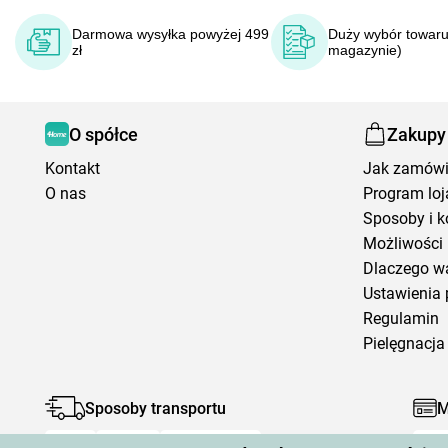
Darmowa wysyłka powyżej 499
Duży wybór towaru
zł
magazynie)
O spółce
Zakupy
Kontakt
Jak zamów
O nas
Program loj
Sposoby i k
Możliwości 
Dlaczego w
Ustawienia 
Regulamin
Pielęgnacja 
Sposoby transportu
M