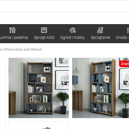
uchnia i jadalnia
Sprzęt AGD
Ogród i hobby
Sprzątanie
Uroda i
ox Chalcedony and Walnut
Zniż