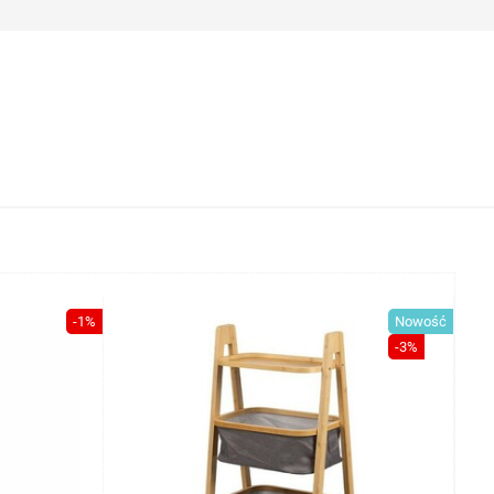
-1%
Nowość
-3%