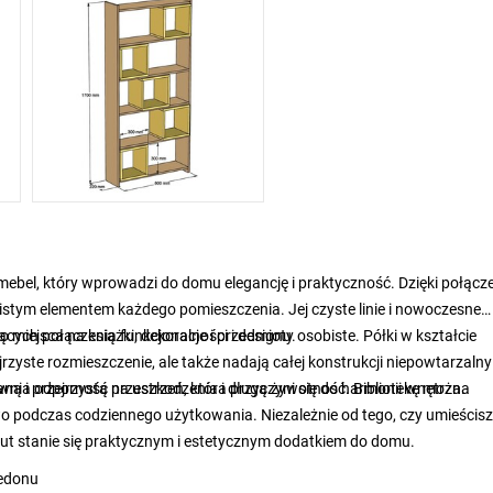
ebel, który wprowadzi do domu elegancję i praktyczność. Dzięki połącz
zistym elementem każdego pomieszczenia. Jej czyste linie i nowoczesne
cych połączenia funkcjonalności i designu.
miejsca na książki, dekoracje i przedmioty osobiste. Półki w kształcie
rzyste rozmieszczenie, ale także nadają całej konstrukcji niepowtarzalny
ewnia odporność na uszkodzenia i długą żywotność. Bibliotekę można
charakter. Dzięki wielu półkom z łatwością stworzysz uporządkowaną i przejrzystą przestrzeń, która przyczyni się do harmonii wnętrza.
wo podczas codziennego użytkowania. Niezależnie od tego, czy umieścisz
lnut stanie się praktycznym i estetycznym dodatkiem do domu.
cedonu