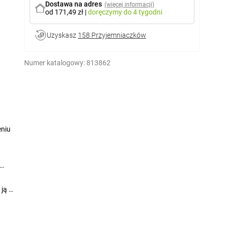
Dostawa na adres
(więcej informacji)
od 171,49 zł
|
doręczymy
do 4 tygodni
Uzyskasz
158 Przyjemniaczków
Numer katalogowy:
813862
eniu
 ją w