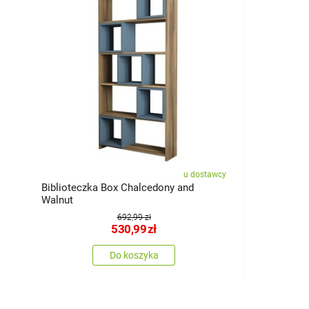
u dostawcy
Biblioteczka Box Chalcedony and
Walnut
692,99 zł
530,99
zł
Do koszyka