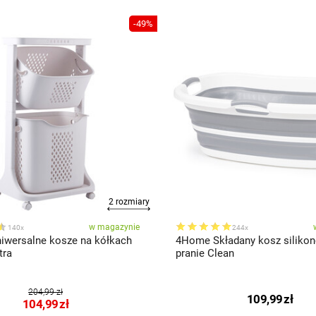
-49%
2 rozmiary
w magazynie
140x
244x
wersalne kosze na kółkach
4Home Składany kosz siliko
tra
pranie Clean
204,99 zł
109,99
zł
104,99
zł