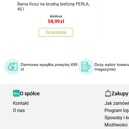
Bama Kosz na brudną bieliznę PERLA,
45 l
59,99 zł
58,99
zł
Do koszyka
Darmowa wysyłka powyżej 499
Duży wybór towaru
zł
magazynie)
O spółce
Zakupy
Kontakt
Jak zamów
O nas
Program loj
Sposoby i k
Możliwości 