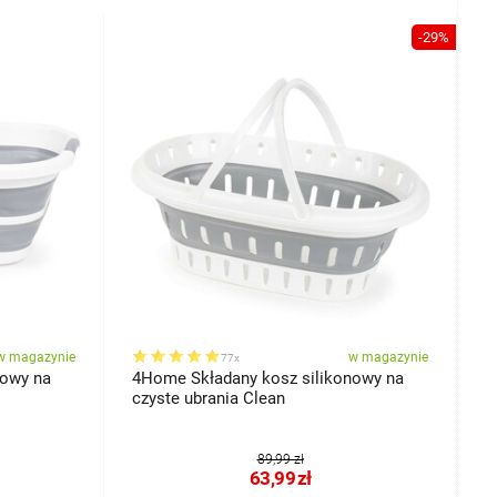
-29%
w magazynie
w magazynie
77x
nowy na
4Home Składany kosz silikonowy na
4
czyste ubrania Clean
89,99 zł
63,99
zł