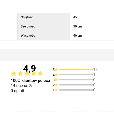
Objętość:
45 l
Szerokość:
30 cm
Wysokość:
60 cm
4,9
13
5
1
4
0
3
100% klientów poleca
0
2
14 ocena
0
1
0 opinii