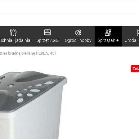
uchnia i jadalnia
Sprzęt AGD
Ogród i hobby
Sprzątanie
Uroda i
 na brudną bieliznę PERLA, 45 l
Zni