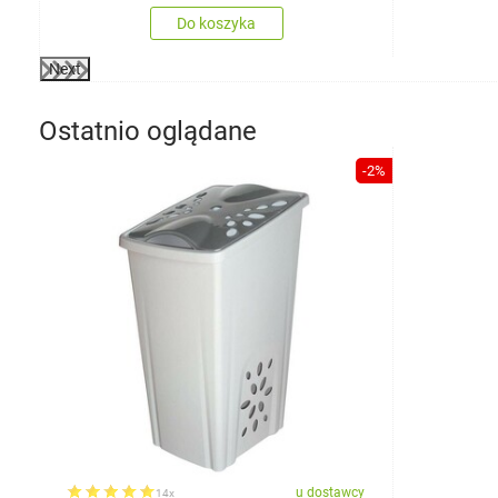
Do koszyka
Next
Ostatnio oglądane
-2%
u dostawcy
14x