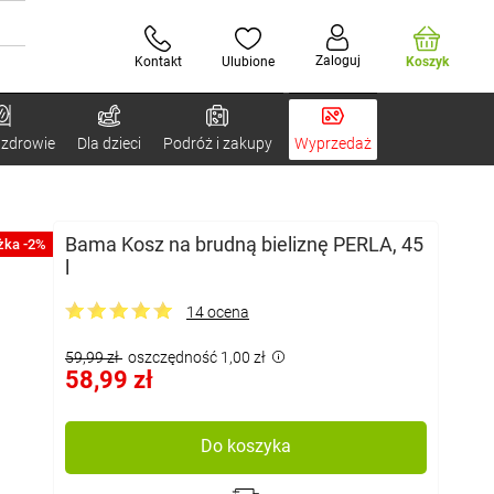
Zaloguj
Kontakt
Ulubione
Koszyk
 zdrowie
Dla dzieci
Podróż i zakupy
Wyprzedaż
Bama Kosz na brudną bieliznę PERLA, 45
żka -2%
l
14 ocena
59,99 zł
oszczędność 1,00 zł
58,99 zł
Do koszyka