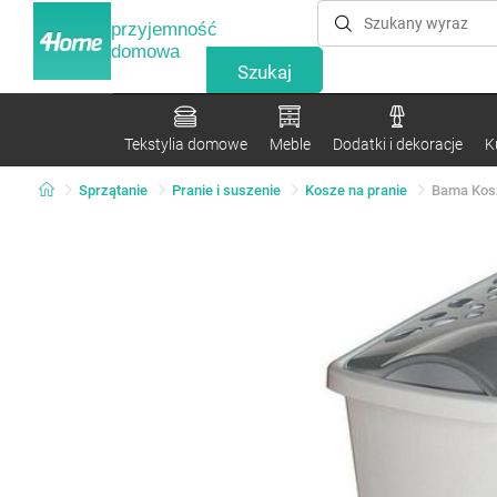
przyjemność
domowa
Tekstylia domowe
Meble
Dodatki i dekoracje
K
Sprzątanie
Pranie i suszenie
Kosze na pranie
Bama Kosz