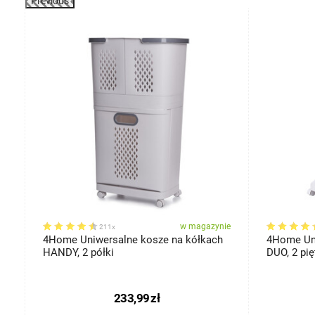
Previous
-13%
ie
w magazynie
211x
4Home Uniwersalne kosze na kółkach
4Home Uni
HANDY, 2 półki
DUO, 2 pię
233,99
zł