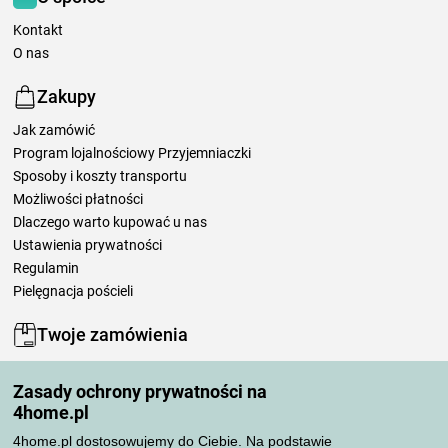
Kontakt
O nas
Zakupy
Jak zamówić
Program lojalnościowy Przyjemniaczki
Sposoby i koszty transportu
Możliwości płatności
Dlaczego warto kupować u nas
Ustawienia prywatności
Regulamin
Pielęgnacja pościeli
Twoje zamówienia
Moje konto
Zasady ochrony prywatności na
Moje zamówienia
4home.pl
Reklamacje
Odstąpienie od umowy
4home.pl dostosowujemy do Ciebie. Na podstawie