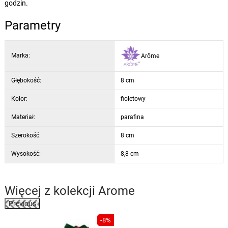
godzin.
Parametry
Marka:
Arôme
Głębokość:
8 cm
Kolor:
fioletowy
Materiał:
parafina
Szerokość:
8 cm
Wysokość:
8,8 cm
Więcej z kolekcji
Arome
Previous
%
-8%