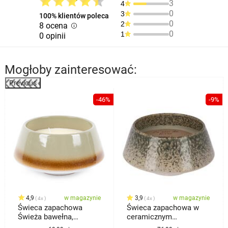
3
4
0
3
100% klientów poleca
0
2
8 ocena
0
1
0 opinii
Mogłoby zainteresować:
Previous
%
-46%
-9%
4,9
w magazynie
3,9
w magazynie
4x
4x
Świeca zapachowa
Świeca zapachowa w
Świeża bawełna,
ceramicznym
ceramika zielony, 15 x
opakowaniu Oud Wood,