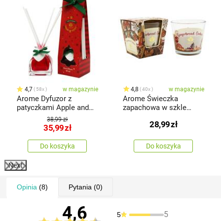
4,7
w magazynie
4,8
w magazynie
58x
40x
Arome Dyfuzor z
Arome Świeczka
patyczkami Apple and
zapachowa w szkle
Cinnamon, 50 ml
Ginger Bread Cookies,
38,99 zł
28,99
zł
120 g
35,99
zł
Do koszyka
Do koszyka
Next
Opinia
(8)
Pytania
(0)
4,6
5
5