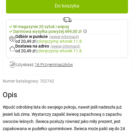
Do koszyka
W magazynie 20 sztuk i więcej
Darmowa wysyłka powyżej 499,00 zł
Odbiór w punkcie
(więcej informacji)
od 20,49 zł
|
doręczymy
wtorek 11.8.
Dostawa na adres
(więcej informacji)
od 20,49 zł
|
doręczymy
wtorek 11.8.
Uzyskasz
16 Przyjemniaczków
Numer katalogowy:
702742
Opis
Wpuść odrobinę lata do swojego pokoju, nawet jeśli nadeszła już
jesień lub zima. Wystarczy zapalić świecę zapachową o zapachu
owoców leśnych. Świeca posłuży również jako miły prezent, jest
zapakowana w pudełko upominkowe. Świeca może palić się do 24