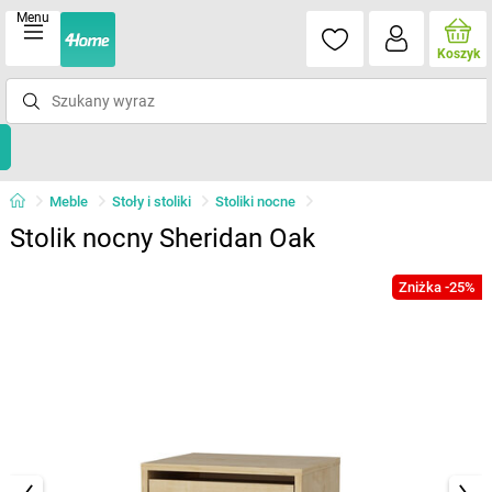
Menu
Koszyk
Meble
Stoły i stoliki
Stoliki nocne
Stolik nocny Sheridan Oak
Zniżka -25%