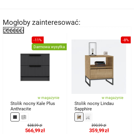
Mogłoby zainteresować:
Previous
%
-11%
-8%
Darmowa wysyłka
w magazynie
w magazynie
Stolik nocny Kale Plus
Stolik nocny Lindau
Anthracite
Sapphire
638,99 zł
390,99 zł
566,99
zł
359,99
zł