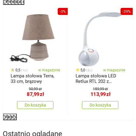
Previous
%
-3%
-29%
0,5
w magazynie
5,0
w magazynie
1x
2x
Lampa stołowa Terra,
Lampa stołowa LED
33 cm, brązowy
Retlux RTL 202 z
podświetleniem
90,99 zł
159,99 zł
otoczenia, biała, 5 W
87,99
zł
113,99
zł
Do koszyka
Do koszyka
Next
Ostatnio oglądane