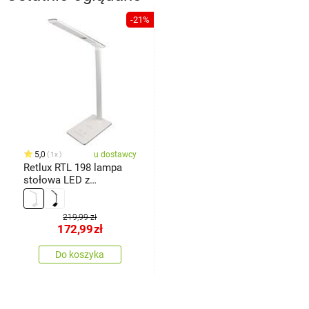
-21%
5,0
u dostawcy
1x
Retlux RTL 198 lampa
stołowa LED z
ładowaniem Qi, 5 W, 250
lm
219,99 zł
172,99
zł
Do koszyka