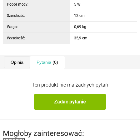
Pobór mocy:
5 W
wymiary ramienia: 359 mm
wymiary głowicy: 236 x 50 mm
Szerokość:
12 cm
sprawność ładowania: 75%
Waga:
0,69 kg
odległość ładowania: 8 mm
klasa energetyczna: E
Wysokość:
35,9 cm
Opinia
Pytania
(0)
Ten produkt nie ma żadnych pytań
Zadać pytanie
Mogłoby zainteresować: