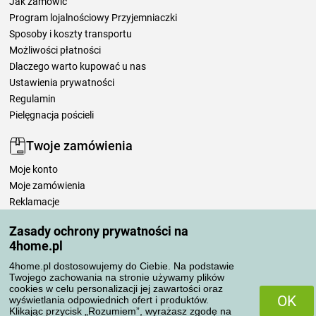
Jak zamówić
Program lojalnościowy Przyjemniaczki
Sposoby i koszty transportu
Możliwości płatności
Dlaczego warto kupować u nas
Ustawienia prywatności
Regulamin
Pielęgnacja pościeli
Twoje zamówienia
Moje konto
Moje zamówienia
Reklamacje
Odstąpienie od umowy
Zasady ochrony prywatności na
Zasady przetwarzania recenzji
4home.pl
4home.pl dostosowujemy do Ciebie. Na podstawie
Sposoby transportu
Twojego zachowania na stronie używamy plików
cookies w celu personalizacji jej zawartości oraz
OK
wyświetlania odpowiednich ofert i produktów.
Klikając przycisk „Rozumiem”, wyrażasz zgodę na