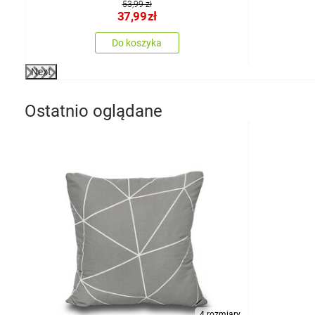
53,99 zł
37,99
zł
Do koszyka
Next
Ostatnio oglądane
4 rozmiary