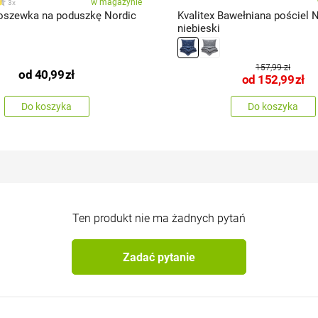
w magazynie
3x
Poszewka na poduszkę Nordic
Kvalitex Bawełniana pościel N
niebieski
157,99 zł
od
40,99
zł
od
152,99
zł
Do koszyka
Do koszyka
Ten produkt nie ma żadnych pytań
Zadać pytanie