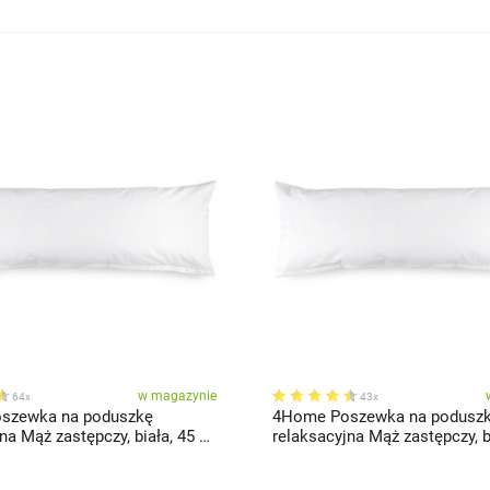
w magazynie
64x
43x
szewka na poduszkę
4Home Poszewka na podusz
na Mąż zastępczy, biała, 45 x
relaksacyjna Mąż zastępczy, bi
180 cm