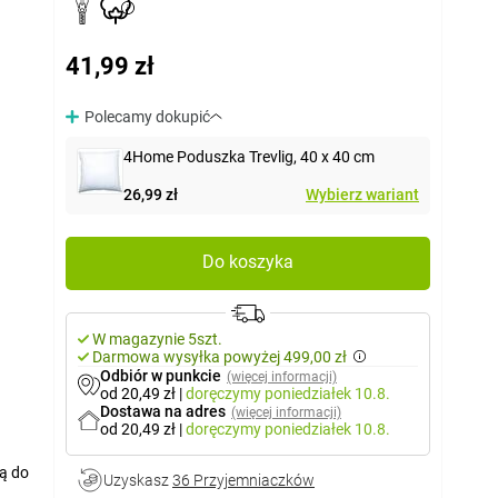
41,99 zł
Polecamy dokupić
4Home Poduszka Trevlig, 40 x 40 cm
26,99 zł
Wybierz wariant
Do koszyka
W magazynie 5szt.
Darmowa wysyłka powyżej 499,00 zł
Odbiór w punkcie
(więcej informacji)
od 20,49 zł
|
doręczymy
poniedziałek 10.8.
Dostawa na adres
(więcej informacji)
od 20,49 zł
|
doręczymy
poniedziałek 10.8.
ją do
Uzyskasz
36 Przyjemniaczków