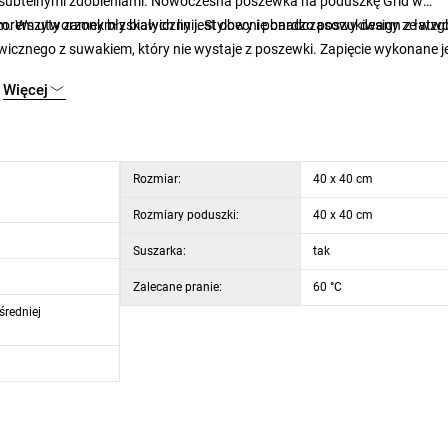
 i subtelnymi zdobieniami. Nowoczesna poszewka na poduszkę Grid w
rem utworzonym z białych linii. Stylowy i ponadczasowy design z łatw
 Wszyty zamek błyskawiczny jest obecnie bardzo poszukiwany ze wzg
wicznego z suwakiem, który nie wystaje z poszewki. Zapięcie wykonane je
szerokości pościeli, ale jest odszyty 10 cm od krawędzi, dzięki czemu rogi
Więcej
Rozmiar:
40 x 40 cm
Rozmiary poduszki:
40 x 40 cm
Suszarka:
tak
Zalecane pranie:
60 °C
średniej