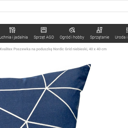
uchnia i jadalnia
Sprzęt AGD
Ogród i hobby
Sprzątanie
Uroda i
Kvalitex Poszewka na poduszkę Nordic Grid niebieski, 40 x 40 cm