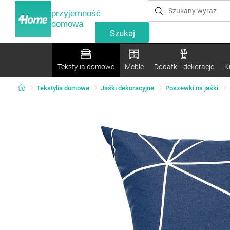
przyjemność
domowa
Tekstylia domowe
Meble
Dodatki i dekoracje
K
Tekstylia domowe
Jaśki dekoracyjne
Poszewki na jaśki