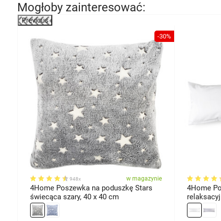
Mogłoby zainteresować:
Previous
-30%
ie
w magazynie
948x
4Home Poszewka na poduszkę Stars
4Home Po
świecąca szary, 40 x 40 cm
relaksacyj
120 cm