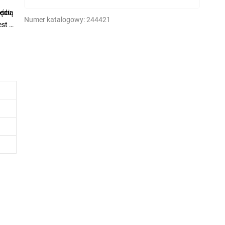
ością
lędu
Numer katalogowy:
244421
st z