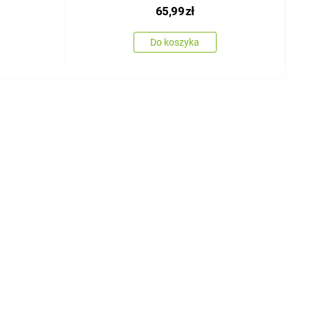
65,99
zł
Do koszyka