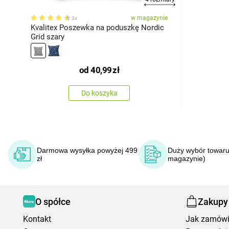
w magazynie
3x
Kvalitex Poszewka na poduszkę Nordic
Grid szary
od
40,99
zł
Do koszyka
Darmowa wysyłka powyżej 499
Duży wybór towaru
zł
magazynie)
O spółce
Zakupy
Kontakt
Jak zamów