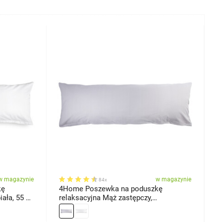
w magazynie
w magazynie
84x
kę
4Home Poszewka na poduszkę
4
ała, 55 x
relaksacyjna Mąż zastępczy,
x
jasnoszara, 45 x 120 cm