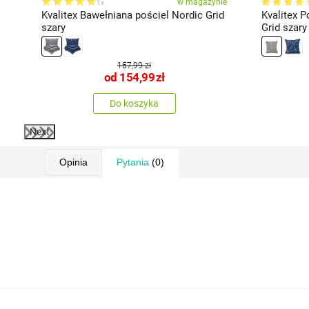
ie
w magazynie
1x
c
Kvalitex Bawełniana pościel Nordic Grid
Kvalitex 
szary
Grid szary
157,99 zł
od
154,99
zł
Do koszyka
Next
Opinia
Pytania
(0)