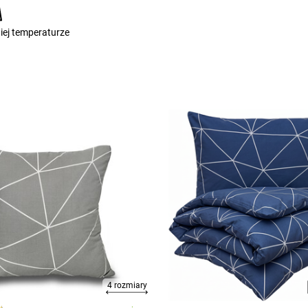
iej temperaturze
4 rozmiary