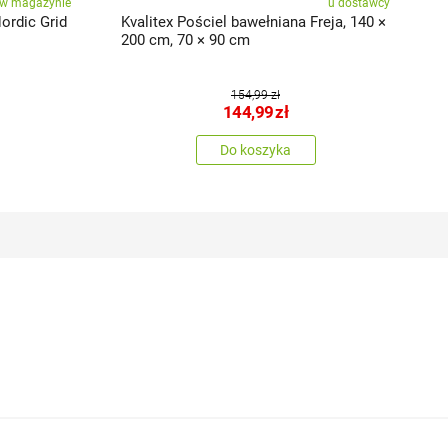
w magazynie
u dostawcy
ordic Grid
Kvalitex Pościel bawełniana Freja, 140 ×
K
200 cm, 70 × 90 cm
2
154,99 zł
144,99
zł
Do koszyka