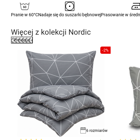
Pranie w 60°C
Nadaje się do suszarki bębnowej
Prasowanie w średn
Więcej z kolekcji
Nordic
Previous
-2%
miary
6 rozmiarów