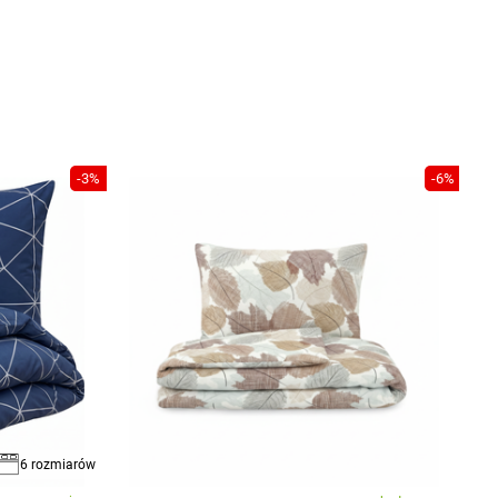
-3%
-6%
6 rozmiarów