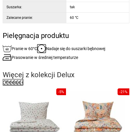
Suszarka:
tak
Zalecane pranie:
60 °C
Pielęgnacja produktu
Pranie w 60°C
Nadaje się do suszarki bębnowej
Prasowanie w średniej temperaturze
Więcej z kolekcji
Delux
Previous
%
-5%
-21%