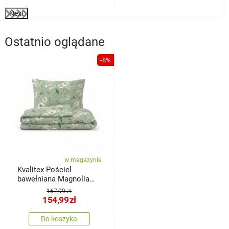
Next
Ostatnio oglądane
-8%
w magazynie
Kvalitex Pościel
bawełniana Magnolia
zielony, 140 × 200 cm,
167,99 zł
70 × 90 cm
154,99
zł
Do koszyka