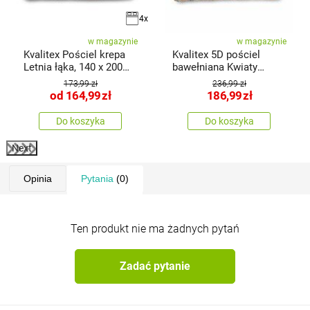
4x
w magazynie
w magazynie
Kvalitex Pościel krepa
Kvalitex 5D pościel
Letnia łąka, 140 x 200
bawełniana Kwiaty
cm,
polne, 140 × 200 cm, 70
173,99 zł
236,99 zł
× 90 cm
od
164,99
zł
186,99
zł
Do koszyka
Do koszyka
Next
Opinia
Pytania
(0)
Ten produkt nie ma żadnych pytań
Zadać pytanie