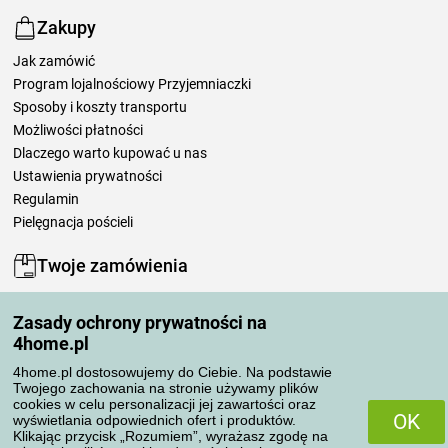
Zakupy
Jak zamówić
Program lojalnościowy Przyjemniaczki
Sposoby i koszty transportu
Możliwości płatności
Dlaczego warto kupować u nas
Ustawienia prywatności
Regulamin
Pielęgnacja pościeli
Twoje zamówienia
Moje konto
Zasady ochrony prywatności na
Moje zamówienia
4home.pl
Reklamacje
Odstąpienie od umowy
4home.pl dostosowujemy do Ciebie. Na podstawie
Twojego zachowania na stronie używamy plików
Zasady przetwarzania recenzji
cookies w celu personalizacji jej zawartości oraz
OK
wyświetlania odpowiednich ofert i produktów.
Klikając przycisk „Rozumiem”, wyrażasz zgodę na
Sposoby transportu