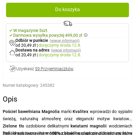
Do koszyka
W magazynie 5szt.
Darmowa wysyłka powyżej 499,00 zł
Odbiór w punkcie
(więcej informacji)
od 20,49 zł
|
doręczymy
środa 12.8.
Dostawa na adres
(więcej informacji)
od 20,49 zł
|
doręczymy
środa 12.8.
Uzyskasz
59 Przyjemniaczków
Numer katalogowy:
245382
Opis
Pościel bawełniana Magnolia
marki
Kvalitex
wprowadzi do sypialni
świeżą, naturalną atmosferę oraz elegancki motyw kwiatowy.
Zielone tło
ozdobione delikatnymi
kwiatami magnolii
w
odcieniach
bieli i brązu tworzy harmonijną całość i nadaje przytulności zarówno
Pościel wykonana jest w
100% z bawełny
o splocie płóciennym, który