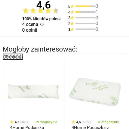
4,6
3
5
1
4
0
3
100% klientów poleca
0
2
4 ocena
0
1
0 opinii
Mogłoby zainteresować:
Previous
4,3
w magazynie
4,6
w magazynie
308x
937x
4Home Poduszka
4Home Poduszka z