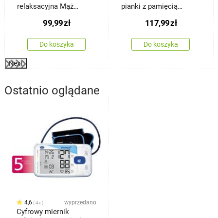
relaksacyjna Mąż
pianki z pamięcią
zastępczy z pianki z
kształtu Bamboo,
99,99
zł
117,99
zł
pamięcią kształtu
nieprofilowana, 40 x 60
Bamboo, 45 x 120 cm
cm
Do koszyka
Do koszyka
Next
Ostatnio oglądane
4,6
wyprzedano
4x
Cyfrowy miernik