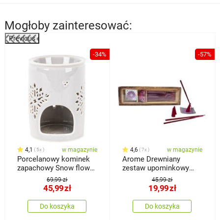
Mogłoby zainteresować:
Previous
%
-34%
-57%
4,1
w magazynie
4,6
w magazynie
5x
7x
Porcelanowy kominek
Arome Drewniany
zapachowy Snow flower
zestaw upominkowy
beżowy, 8,5 x 12 cm
kadzidełek, Róża
69,99 zł
45,99 zł
45,99
zł
19,99
zł
Do koszyka
Do koszyka