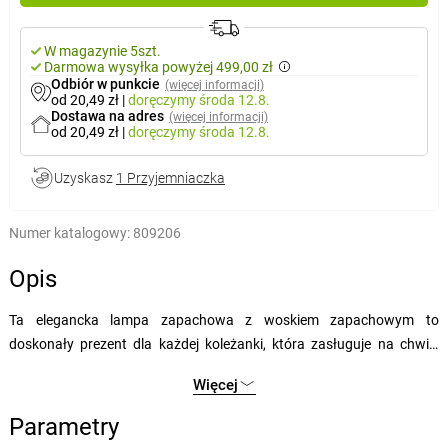
W magazynie 5szt.
Darmowa wysyłka powyżej 499,00 zł
Odbiór w punkcie
(więcej informacji)
od 20,49 zł
|
doręczymy
środa 12.8.
Dostawa na adres
(więcej informacji)
od 20,49 zł
|
doręczymy
środa 12.8.
Uzyskasz
1 Przyjemniaczka
Numer katalogowy:
809206
Opis
Ta elegancka lampa zapachowa z woskiem zapachowym to
doskonały prezent dla każdej koleżanki, która zasługuje na chwilę
relaksu i spokoju. Zestaw zawiera stylową lampę zapachową oraz
Więcej
woski zapachowe, które wypełnią jej miejsce pracy lub dom
przyjemnym, kojącym zapachem. Woski zapachowe zostały
Parametry
starannie dobrane, aby stworzyć harmonijną atmosferę, idealną do