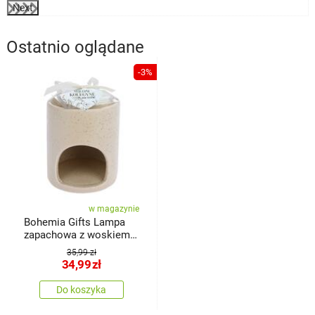
Next
Ostatnio oglądane
-3%
w magazynie
Bohemia Gifts Lampa
zapachowa z woskiem
zapachowym- Dla
35,99 zł
koleżanki
34,99
zł
Do koszyka