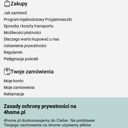
Zakupy
Jak zamówić
Program lojalnościowy Przyjemniaczki
Sposoby i koszty transportu
Możliwości płatności
Dlaczego warto kupować u nas
Ustawienia prywatności
Regulamin
Pielęgnacja pościeli
Twoje zamówienia
Moje konto
Moje zamówienia
Reklamacje
Odstąpienie od umowy
Zasady ochrony prywatności na
Zasady przetwarzania recenzji
4home.pl
4home.pl dostosowujemy do Ciebie. Na podstawie
Sposoby transportu
Twojego zachowania na stronie używamy plików