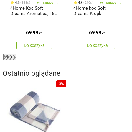
4,5
w magazynie
4,8
w magazynie
888x
210x
4Home Koc Soft
4Home koc Soft
Dreams Aromatica, 150
Dreams Kropki
x 200 cm
Dalmatyńczyk czarno-
biały, 150 x 200 cm
69,99
zł
69,99
zł
Do koszyka
Do koszyka
Next
Ostatnio oglądane
-3%