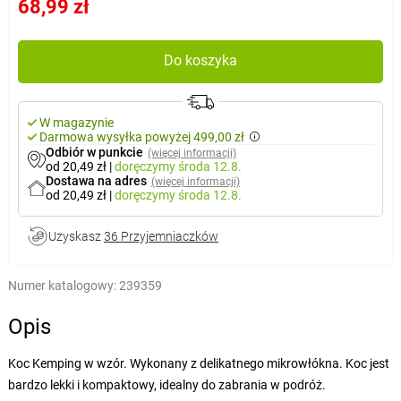
68,99 zł
Do koszyka
W magazynie
Darmowa wysyłka powyżej 499,00 zł
Odbiór w punkcie
(więcej informacji)
od 20,49 zł
|
doręczymy
środa 12.8.
Dostawa na adres
(więcej informacji)
od 20,49 zł
|
doręczymy
środa 12.8.
Uzyskasz
36 Przyjemniaczków
Numer katalogowy:
239359
Opis
Koc Kemping w wzór. Wykonany z delikatnego mikrowłókna. Koc jest
bardzo lekki i kompaktowy, idealny do zabrania w podróż.