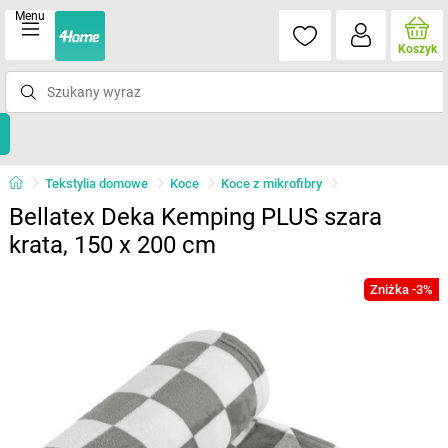
Menu
Koszyk
Tekstylia domowe
Koce
Koce z mikrofibry
Bellatex Deka Kemping PLUS szara
krata, 150 x 200 cm
Zniżka -3%