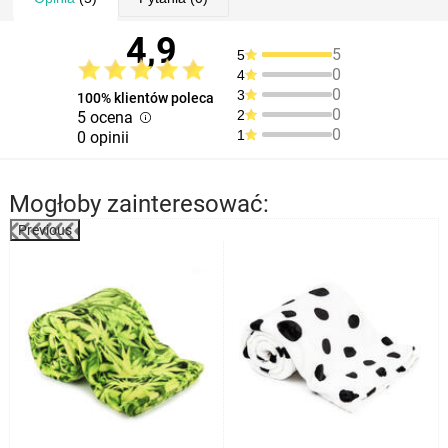
4,9
5
5
0
4
0
3
100% klientów poleca
0
2
5 ocena
0
1
0 opinii
Mogłoby zainteresować:
Previous