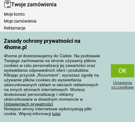
Twoje zamówienia
Moje konto
Moje zamówienia
Reklamacje
Odstąpienie od umowy
Zasady ochrony prywatności na
Zasady przetwarzania recenzji
4home.pl
4home.pl dostosowujemy do Ciebie. Na podstawie
Sposoby transportu
Twojego zachowania na stronie używamy plików
cookies w celu personalizacji jej zawartości oraz
OK
wyświetlania odpowiednich ofert i produktów.
Klikając przycisk „Rozumiem”, wyrażasz zgodę na
Metody płatności
używanie plików cookies do wyświetlania
Ustawienia
ukierunkowanych reklam w sieciach reklamowych
szczegółowe
na innych stronach internetowych. Możesz
dostosować personalizację i reklamy
ukierunkowane w dowolnym momencie w
Niezawodny sklep
Ustawieniach prywatności
Niniejsze strony internetowe wykorzystują pliki
cookie. Więcej informacji
tutaj
.