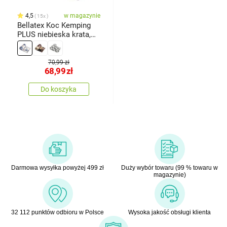
4,5
w magazynie
15x
Bellatex Koc Kemping
PLUS niebieska krata,
150 x 200 cm
70,99 zł
68,99
zł
Do koszyka
Darmowa wysyłka powyżej 499 zł
Duży wybór towaru (99 % towaru w
magazynie)
32 112 punktów odbioru w Polsce
Wysoka jakość obsługi klienta