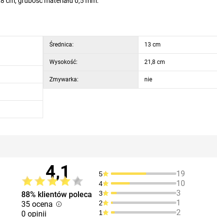
,8 cm, grubość materiału 0,5 mm.
Średnica:
13 cm
Wysokość:
21,8 cm
Zmywarka:
nie
4,1
19
5
10
4
3
3
88% klientów poleca
1
2
35 ocena
2
1
0 opinii