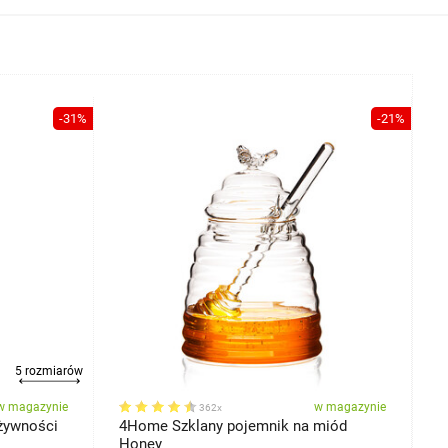
-31%
-21%
5 rozmiarów
w magazynie
w magazynie
362x
żywności
4Home Szklany pojemnik na miód
C
Honey
ł