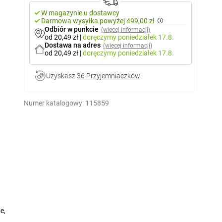
W magazynie u dostawcy
Darmowa wysyłka powyżej 499,00 zł
Odbiór w punkcie
(więcej informacji)
od 20,49 zł
|
doręczymy
poniedziałek 17.8.
Dostawa na adres
(więcej informacji)
od 20,49 zł
|
doręczymy
poniedziałek 17.8.
Uzyskasz
36 Przyjemniaczków
Numer katalogowy:
115859
e,