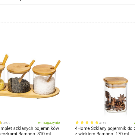
w magazynie
397x
416x
mplet szklanych pojemników
4Home Szklany pojemnik do 
łyżeczkami Bamboo, 310 ml
z wiekiem Bamboo, 170 ml