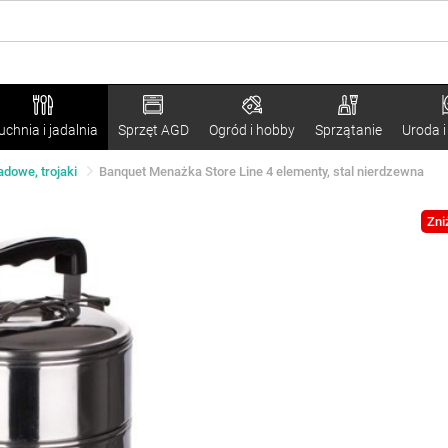
uchnia i jadalnia
Sprzęt AGD
Ogród i hobby
Sprzątanie
Uroda i
adowe, trojaki
Banquet Menażka Store Line 4 elementy, stal nierdzewna
Zni