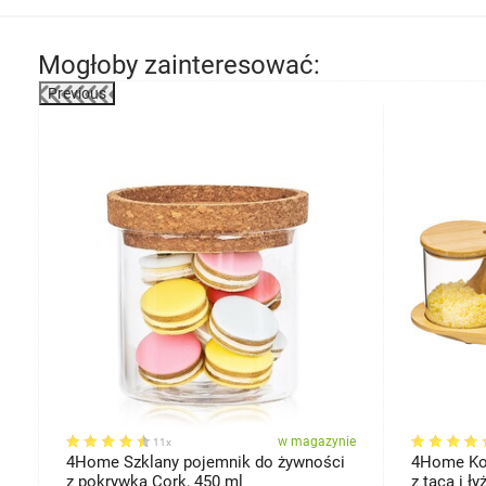
Mogłoby zainteresować:
Previous
ie
w magazynie
11x
4
4Home Szklany pojemnik do żywności
4Home Ko
z pokrywką Cork, 450 ml
z tacą i 