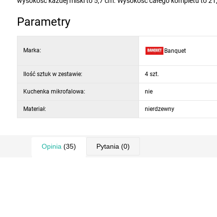
wysokość każdej miski to 5,7 cm. Wysokość całego kompletu to 21
Parametry
Marka:
Banquet
Ilość sztuk w zestawie:
4 szt.
Kuchenka mikrofalowa:
nie
Materiał:
nierdzewny
Opinia
(35)
Pytania
(0)