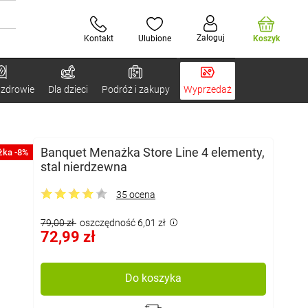
Zaloguj
Kontakt
Ulubione
Koszyk
 zdrowie
Dla dzieci
Podróż i zakupy
Wyprzedaż
Banquet Menażka Store Line 4 elementy,
żka -8%
stal nierdzewna
35 ocena
79,00 zł
oszczędność 6,01 zł
72,99 zł
Do koszyka