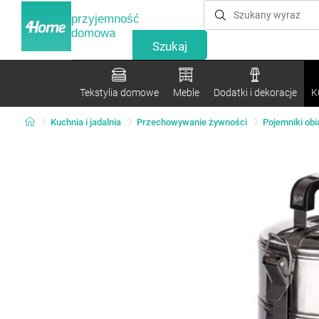
przyjemność
domowa
Tekstylia domowe
Meble
Dodatki i dekoracje
K
Kuchnia i jadalnia
Przechowywanie żywności
Pojemniki obi