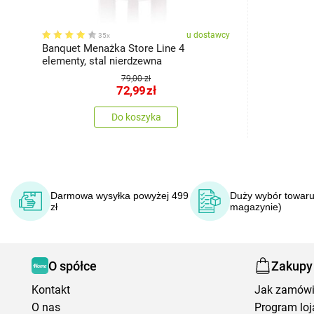
u dostawcy
35x
Banquet Menażka Store Line 4
elementy, stal nierdzewna
79,00 zł
72,99
zł
Do koszyka
Darmowa wysyłka powyżej 499
Duży wybór towaru
zł
magazynie)
O spółce
Zakupy
Kontakt
Jak zamów
O nas
Program loj