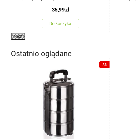
35,99
zł
Do koszyka
Next
Ostatnio oglądane
-8%