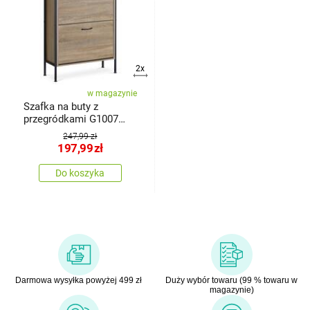
2x
w magazynie
Szafka na buty z
przegródkami G1007
OAK, dąb
247,99 zł
197,99
zł
Do koszyka
Darmowa wysyłka powyżej 499 zł
Duży wybór towaru (99 % towaru w
magazynie)