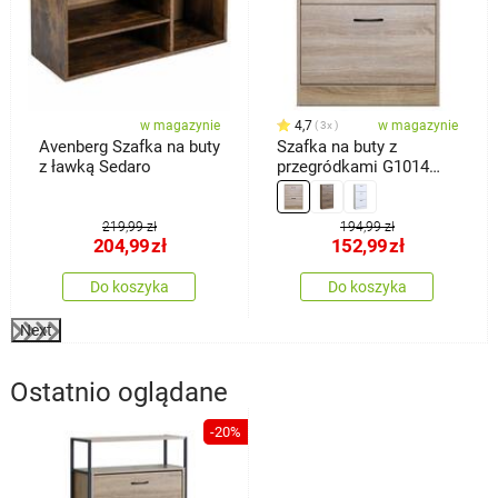
w magazynie
4,7
w magazynie
3x
Avenberg Szafka na buty
Szafka na buty z
z ławką Sedaro
przegródkami G1014
OAK, dąb
219,99 zł
194,99 zł
204,99
zł
152,99
zł
Do koszyka
Do koszyka
Next
Ostatnio oglądane
-20%