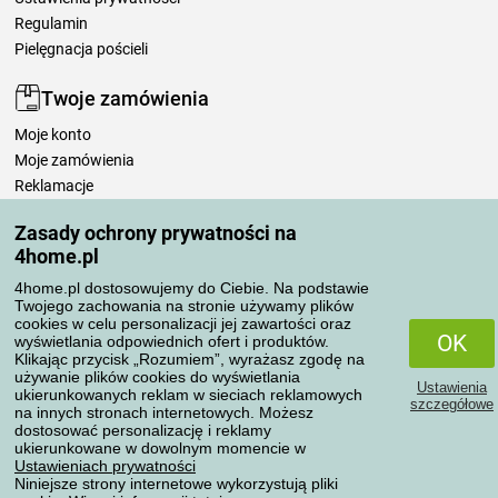
Regulamin
Pielęgnacja pościeli
Twoje zamówienia
Moje konto
Moje zamówienia
Reklamacje
Odstąpienie od umowy
Zasady ochrony prywatności na
Zasady przetwarzania recenzji
4home.pl
4home.pl dostosowujemy do Ciebie. Na podstawie
Sposoby transportu
Twojego zachowania na stronie używamy plików
cookies w celu personalizacji jej zawartości oraz
OK
wyświetlania odpowiednich ofert i produktów.
Klikając przycisk „Rozumiem”, wyrażasz zgodę na
Metody płatności
używanie plików cookies do wyświetlania
Ustawienia
ukierunkowanych reklam w sieciach reklamowych
szczegółowe
na innych stronach internetowych. Możesz
dostosować personalizację i reklamy
ukierunkowane w dowolnym momencie w
Niezawodny sklep
Ustawieniach prywatności
Niniejsze strony internetowe wykorzystują pliki