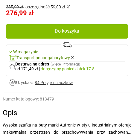
335,99 zł
oszczędność 59,00 zł
276,99 zł
Do koszyka
W magazynie
Transport ponadgabarytowy
Dostawa na adres
(więcej informacji)
od 171,49 zł
|
doręczymy
poniedziałek 17.8.
Uzyskasz
84 Przyjemniaczków
Numer katalogowy:
813479
Opis
Wysoka szafka na buty marki Autronic w stylu industrialnym oferuje
maksymalną przestrzeń do przechowywania przy zachowaniu