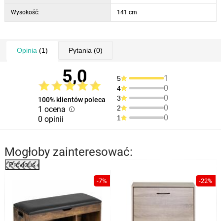
Wysokość:
141 cm
Opinia
(1)
Pytania
(0)
5,0
1
5
0
4
0
3
100% klientów poleca
0
2
1 ocena
0
1
0 opinii
Mogłoby zainteresować:
Previous
%
-7%
-22%