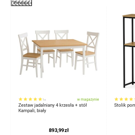
Previous
-6%
ie
w magazynie
1x
Zestaw jadalniany 4 krzesła + stół
Stolik po
Kampali, biały
893,99
zł