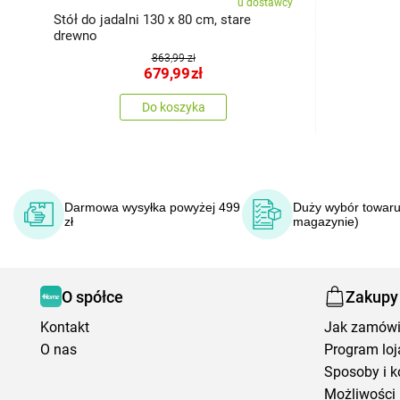
u dostawcy
Stół do jadalni 130 x 80 cm, stare
drewno
863,99 zł
679,99
zł
Do koszyka
Darmowa wysyłka powyżej 499
Duży wybór towaru
zł
magazynie)
O spółce
Zakupy
Kontakt
Jak zamów
O nas
Program loj
Sposoby i k
Możliwości 