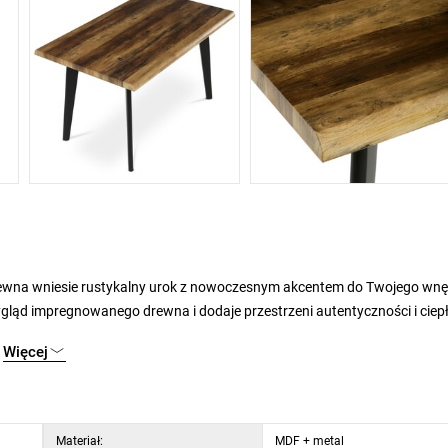
drewna wniesie rustykalny urok z nowoczesnym akcentem do Twojego wnę
ygląd impregnowanego drewna i dodaje przestrzeni autentyczności i ciep
ją wytrzymałość i stabilność. Dzięki ponadczasowemu designowi i
Więcej
lów jadalni i kuchni. Wybierz ten elegancki i wytrzymały stół od Autron
Materiał:
MDF + metal