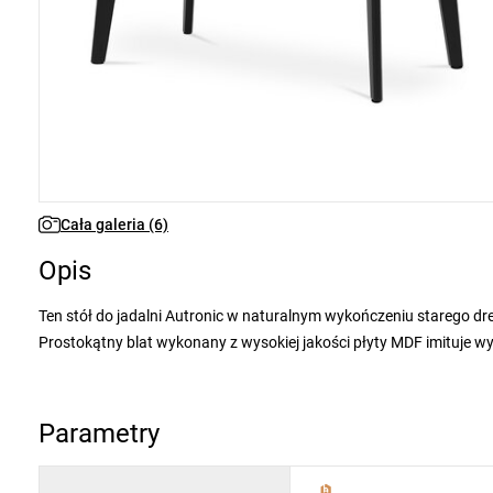
Cała galeria (6)
Opis
Ten stół do jadalni Autronic w naturalnym wykończeniu starego 
Prostokątny blat wykonany z wysokiej jakości płyty MDF imituje w
Czarne metalowe nogi dodają industrialnego kontrastu i zapewnia
praktycznym wymiarom 130x80x75 cm, stół ten pasuje do różnych sty
zafunduj sobie wygodne rodzinne posiłki z odrobiną natury.
Parametry