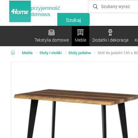
przyjemność
domowa
Tekstylia domowe
Meble
Dodatki i dekoracje
K
Meble
Stoły i stoliki
Stoły jadalne
Stół do jadalni 130 x 