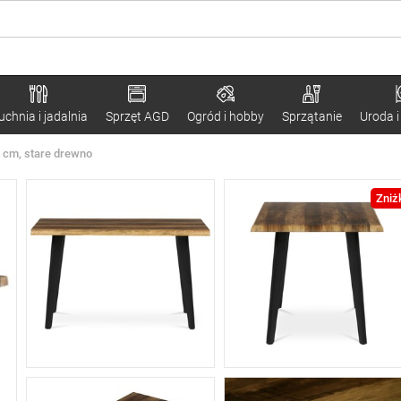
uchnia i jadalnia
Sprzęt AGD
Ogród i hobby
Sprzątanie
Uroda i
80 cm, stare drewno
Zniż