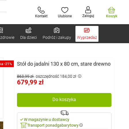
Zaloguj
Kontakt
Ulubione
Koszyk
 zdrowie
Dla dzieci
Podróż i zakupy
Wyprzedaż
Stół do jadalni 130 x 80 cm, stare drewno
ka -21%
863,99 zł
oszczędność 184,00 zł
679,99 zł
Do koszyka
W magazynie u dostawcy
Transport ponadgabarytowy