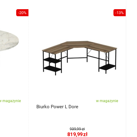
-20%
-13%
w magazynie
w magazynie
Biurko Power L Dore
S
939,99 zł
819,99
zł