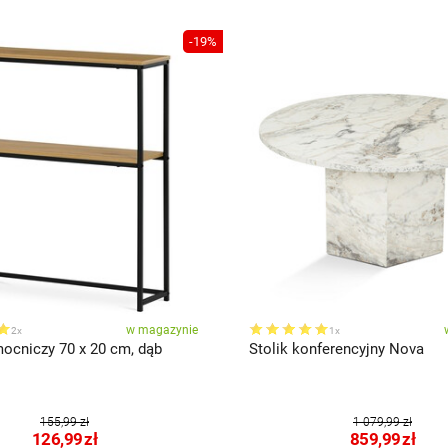
-19%
w magazynie
2x
1x
mocniczy 70 x 20 cm, dąb
Stolik konferencyjny Nova
155,99 zł
1 079,99 zł
126,99
zł
859,99
zł