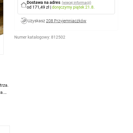
Dostawa na adres
(więcej informacji)
od 171,49 zł
|
doręczymy
piątek 21.8.
Uzyskasz
208 Przyjemniaczków
Numer katalogowy:
812502
trza.
ła.
ic i