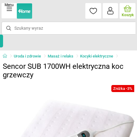
Menu
Koszyk
Uroda i zdrowie
Masaż i relaks
Kocyki elektryczne
Sencor SUB 1700WH elektryczna koc
grzewczy
Zniżka -3%