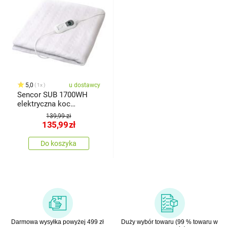
5,0
u dostawcy
1x
Sencor SUB 1700WH
elektryczna koc
grzewczy
139,99 zł
135,99
zł
Do koszyka
Darmowa wysyłka powyżej 499 zł
Duży wybór towaru (99 % towaru w