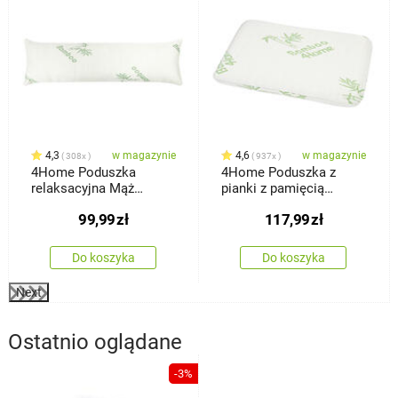
4,3
w magazynie
4,6
w magazynie
308x
937x
4Home Poduszka
4Home Poduszka z
relaksacyjna Mąż
pianki z pamięcią
zastępczy z pianki z
kształtu Bamboo,
99,99
zł
117,99
zł
pamięcią kształtu
nieprofilowana, 40 x 60
Bamboo, 45 x 120 cm
cm
Do koszyka
Do koszyka
Next
Ostatnio oglądane
-3%