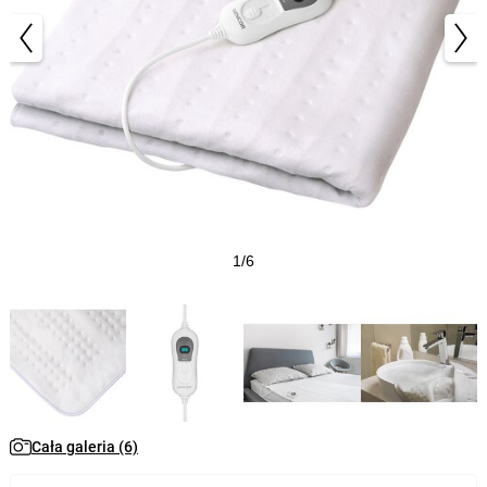
1/6
Cała galeria (6)