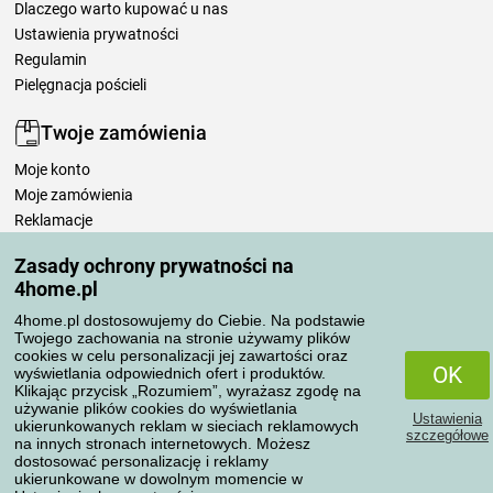
Dlaczego warto kupować u nas
Ustawienia prywatności
Regulamin
Pielęgnacja pościeli
Twoje zamówienia
Moje konto
Moje zamówienia
Reklamacje
Odstąpienie od umowy
Zasady ochrony prywatności na
Zasady przetwarzania recenzji
4home.pl
4home.pl dostosowujemy do Ciebie. Na podstawie
Sposoby transportu
Twojego zachowania na stronie używamy plików
cookies w celu personalizacji jej zawartości oraz
OK
wyświetlania odpowiednich ofert i produktów.
Klikając przycisk „Rozumiem”, wyrażasz zgodę na
Metody płatności
używanie plików cookies do wyświetlania
Ustawienia
ukierunkowanych reklam w sieciach reklamowych
szczegółowe
na innych stronach internetowych. Możesz
dostosować personalizację i reklamy
ukierunkowane w dowolnym momencie w
Niezawodny sklep