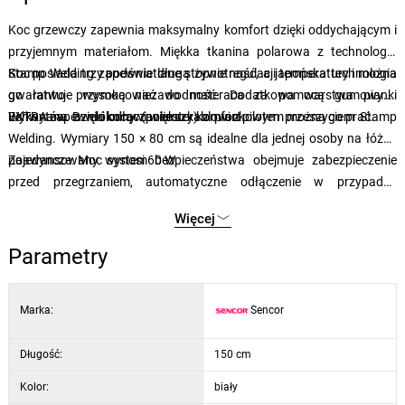
Koc grzewczy zapewnia maksymalny komfort dzięki oddychającym i
przyjemnym materiałom. Miękka tkanina polarowa z technologią
Stamp Welding zapewnia długą żywotność, a japońska technologia
Koc posiada trzy podświetlane stopnie regulacji temperatury i można
gwarantuje wysoką niezawodność. Dodatkowa warstwa pianki
go łatwo przymocować do materaca za pomocą gumowych
EXTRA zapewnia kocowi większy komfort.
uchwytów. Dzięki odłączanemu kablowi z pilotem można go prać.
Wykonana z włókniny (poliester) z piankowym przeszyciem Stamp
Welding. Wymiary 150 × 80 cm są idealne dla jednej osoby na łóżko
pojedyncze. Moc wynosi 60 W.
Zaawansowany system bezpieczeństwa obejmuje zabezpieczenie
przed przegrzaniem, automatyczne odłączenie w przypadku
uszkodzenia oraz funkcję automatycznego wyłączenia po trzech
Więcej
godzinach. Koc szybko się nagrzewa, zapewniając natychmiastowy
komfort cieplny.
Parametry
Marka:
Sencor
Długość:
150 cm
Kolor:
biały