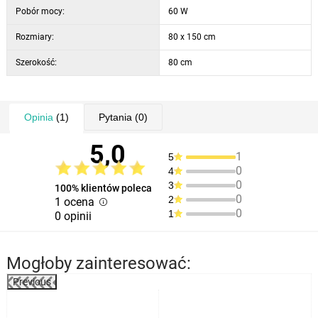
Pobór mocy:
60 W
Rozmiary:
80 x 150 cm
Szerokość:
80 cm
Opinia
(1)
Pytania
(0)
5,0
1
5
0
4
0
3
100% klientów poleca
0
2
1 ocena
0
1
0 opinii
Mogłoby zainteresować:
Previous
%