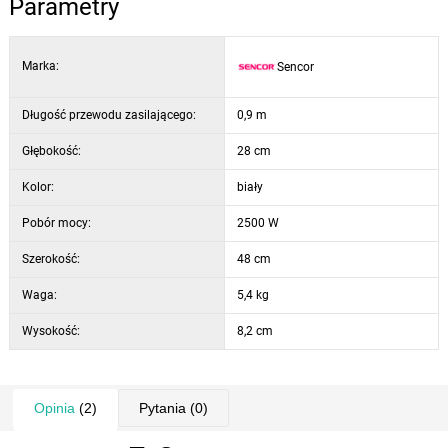
Parametry
też na nim ugotować zupę.
Marka:
Sencor
Za pomocą pokrętła możesz płynnie ustawiać termostat. Po
uruchomieniu urządzenia automatycznie włączy się również
podświetlana kontrolka.
Długość przewodu zasilającego:
0,9 m
Głębokość:
28 cm
Parametry:
Kolor:
biały
powierzchnia grzejna: żeliwna
praktyczna pokrywa
Pobór mocy:
2500 W
2 palniki 18 i 15 cm
Szerokość:
48 cm
ochrona przed przegrzaniem
Waga:
5,4 kg
Wysokość:
8,2 cm
Opinia
(2)
Pytania
(0)