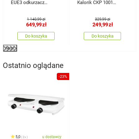
EUE3 odkurzacz
Kalorik CKP 1001
bezprzewodowy 3w1
Kuchenka + garnek ze
stali nierdzewnej gratis
1 140,99 zł
329,99 zł
649,99
zł
249,99
zł
Do koszyka
Do koszyka
Next
Ostatnio oglądane
-23%
5,0
u dostawcy
2x