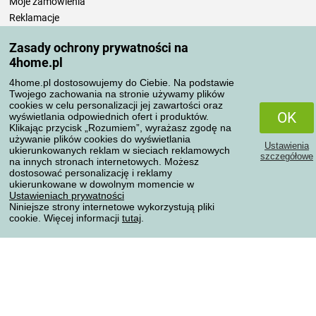
Moje zamówienia
Reklamacje
Odstąpienie od umowy
Zasady ochrony prywatności na
Zasady przetwarzania recenzji
4home.pl
4home.pl dostosowujemy do Ciebie. Na podstawie
Sposoby transportu
Twojego zachowania na stronie używamy plików
cookies w celu personalizacji jej zawartości oraz
OK
wyświetlania odpowiednich ofert i produktów.
Klikając przycisk „Rozumiem”, wyrażasz zgodę na
Metody płatności
używanie plików cookies do wyświetlania
Ustawienia
ukierunkowanych reklam w sieciach reklamowych
szczegółowe
na innych stronach internetowych. Możesz
dostosować personalizację i reklamy
ukierunkowane w dowolnym momencie w
Niezawodny sklep
Ustawieniach prywatności
Niniejsze strony internetowe wykorzystują pliki
cookie. Więcej informacji
tutaj
.
Ochrona danych osobowych
Wszelkie prawa zastrzeżone © 2004-2026 4home, a.s.