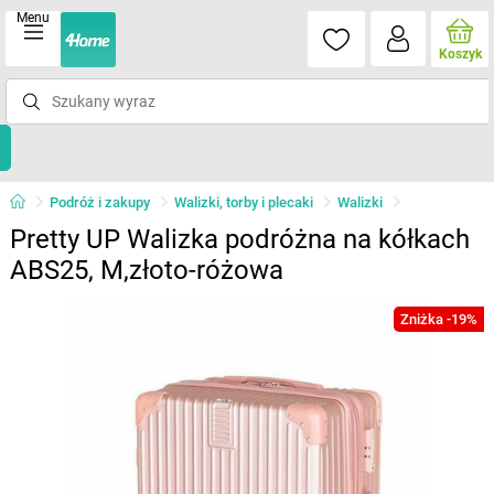
Menu
Koszyk
Podróż i zakupy
Walizki, torby i plecaki
Walizki
Pretty UP Walizka podróżna na kółkach
ABS25, M,złoto-różowa
Zniżka -19%