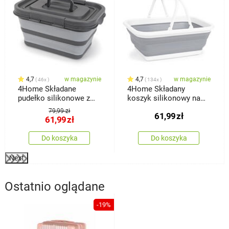
4,7
w magazynie
4,7
w magazynie
46x
134x
4Home Składane
4Home Składany
pudełko silikonowe z
koszyk silikonowy na
pokrywką do
zakupy Clean
79,99 zł
61,99
zł
przechowywania
61,99
zł
Do koszyka
Do koszyka
Next
Ostatnio oglądane
-19%