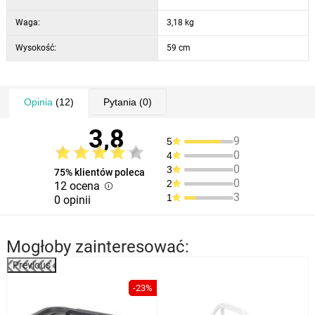
Waga:
3,18 kg
Wysokość:
59 cm
Opinia
(12)
Pytania
(0)
3,8
9
5
0
4
0
3
75% klientów poleca
0
2
12 ocena
3
1
0 opinii
Mogłoby zainteresować:
Previous
%
-23%