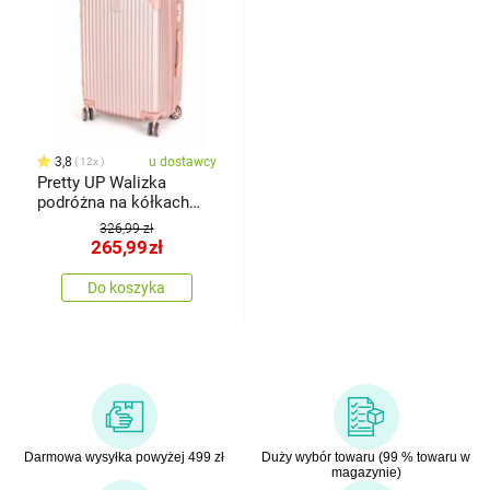
3,8
u dostawcy
12x
Pretty UP Walizka
podróżna na kółkach
ABS25, M,złoto-różowa
326,99 zł
265,99
zł
Do koszyka
Darmowa wysyłka powyżej 499 zł
Duży wybór towaru (99 % towaru w
magazynie)