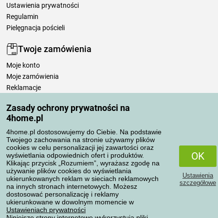
Ustawienia prywatności
Regulamin
Pielęgnacja pościeli
Twoje zamówienia
Moje konto
Moje zamówienia
Reklamacje
Odstąpienie od umowy
Zasady ochrony prywatności na
Zasady przetwarzania recenzji
4home.pl
4home.pl dostosowujemy do Ciebie. Na podstawie
Sposoby transportu
Twojego zachowania na stronie używamy plików
cookies w celu personalizacji jej zawartości oraz
OK
wyświetlania odpowiednich ofert i produktów.
Klikając przycisk „Rozumiem”, wyrażasz zgodę na
Metody płatności
używanie plików cookies do wyświetlania
Ustawienia
ukierunkowanych reklam w sieciach reklamowych
szczegółowe
na innych stronach internetowych. Możesz
dostosować personalizację i reklamy
ukierunkowane w dowolnym momencie w
Niezawodny sklep
Ustawieniach prywatności
Niniejsze strony internetowe wykorzystują pliki