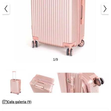
1/9
Cała galeria (9)