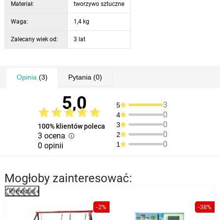
Materiał:
tworzywo sztuczne
Waga:
1,4 kg
Zalecany wiek od:
3 lat
Opinia
(3)
Pytania
(0)
5,0
3
5
0
4
0
3
100% klientów poleca
0
2
3 ocena
0
1
0 opinii
Mogłoby zainteresować:
Previous
%
-2%
-38%