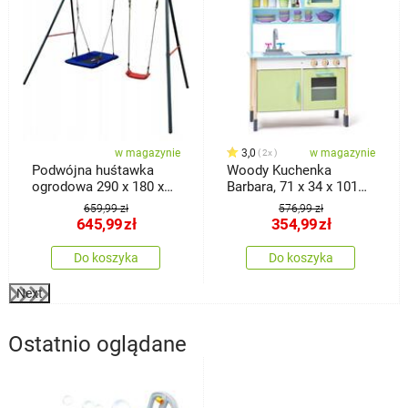
w magazynie
3,0
w magazynie
2x
Podwójna huśtawka
Woody Kuchenka
ogrodowa 290 x 180 x
Barbara, 71 x 34 x 101
200 cm
cm
659,99 zł
576,99 zł
645,99
zł
354,99
zł
Do koszyka
Do koszyka
Next
Ostatnio oglądane