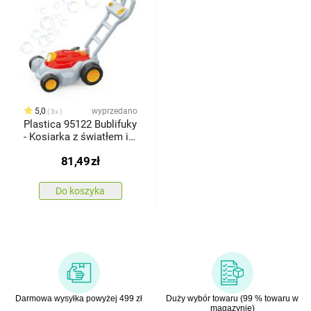
5,0
wyprzedano
3x
Plastica 95122 Bublifuky
- Kosiarka z światłem i
muzyką/2 tryby
81,49
zł
Do koszyka
Darmowa wysyłka powyżej 499 zł
Duży wybór towaru (99 % towaru w
magazynie)