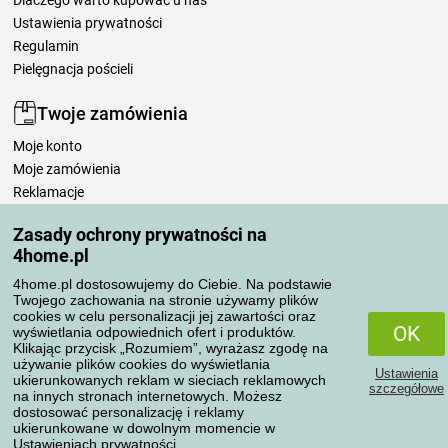
Dlaczego warto kupować u nas
Ustawienia prywatności
Regulamin
Pielęgnacja pościeli
Twoje zamówienia
Moje konto
Moje zamówienia
Reklamacje
Odstąpienie od umowy
Zasady ochrony prywatności na
Zasady przetwarzania recenzji
4home.pl
4home.pl dostosowujemy do Ciebie. Na podstawie
Sposoby transportu
Twojego zachowania na stronie używamy plików
cookies w celu personalizacji jej zawartości oraz
OK
wyświetlania odpowiednich ofert i produktów.
Klikając przycisk „Rozumiem”, wyrażasz zgodę na
Metody płatności
używanie plików cookies do wyświetlania
Ustawienia
ukierunkowanych reklam w sieciach reklamowych
szczegółowe
na innych stronach internetowych. Możesz
dostosować personalizację i reklamy
ukierunkowane w dowolnym momencie w
Niezawodny sklep
Ustawieniach prywatności