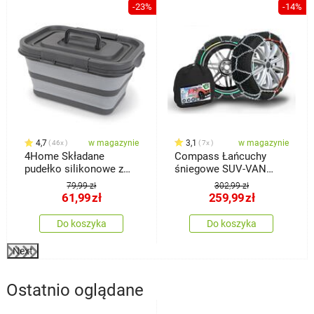
%
-23%
-14%
4,7
w magazynie
3,1
w magazynie
46x
7x
4Home Składane
Compass Łańcuchy
pudełko silikonowe z
śniegowe SUV-VAN
pokrywką do
ÖNORM rozmiar 245
79,99 zł
302,99 zł
przechowywania
61,99
zł
259,99
zł
Do koszyka
Do koszyka
Next
Ostatnio oglądane