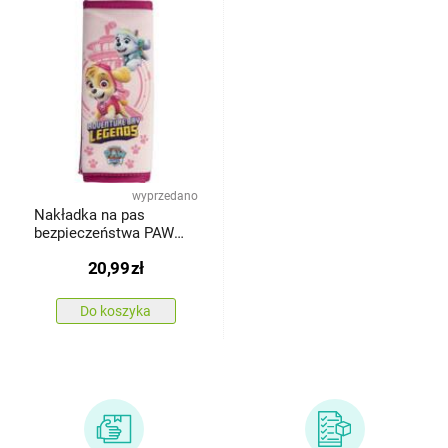
wyprzedano
Nakładka na pas
bezpieczeństwa PAW
PATROL GIRL, różowy,
20,99
zł
19 x 8 cm
Do koszyka