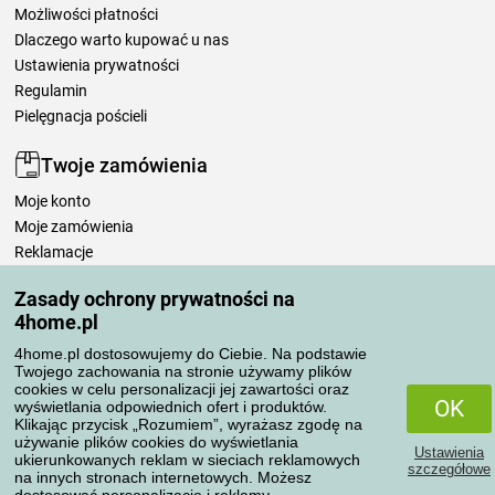
Możliwości płatności
Dlaczego warto kupować u nas
Ustawienia prywatności
Regulamin
Pielęgnacja pościeli
Twoje zamówienia
Moje konto
Moje zamówienia
Reklamacje
Odstąpienie od umowy
Zasady ochrony prywatności na
Zasady przetwarzania recenzji
4home.pl
4home.pl dostosowujemy do Ciebie. Na podstawie
Sposoby transportu
Twojego zachowania na stronie używamy plików
cookies w celu personalizacji jej zawartości oraz
OK
wyświetlania odpowiednich ofert i produktów.
Klikając przycisk „Rozumiem”, wyrażasz zgodę na
Metody płatności
używanie plików cookies do wyświetlania
Ustawienia
ukierunkowanych reklam w sieciach reklamowych
szczegółowe
na innych stronach internetowych. Możesz