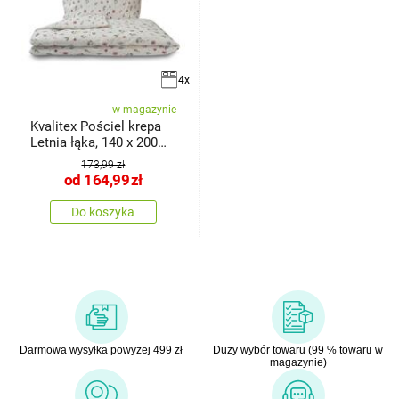
4x
w magazynie
Kvalitex Pościel krepa
Letnia łąka, 140 x 200
cm,
173,99 zł
od
164,99
zł
Do koszyka
Darmowa wysyłka powyżej 499 zł
Duży wybór towaru (99 % towaru w
magazynie)