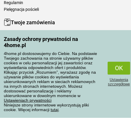
Regulamin
Pielęgnacja pościeli
Twoje zamówienia
Moje konto
Zasady ochrony prywatności na
Moje zamówienia
4home.pl
Reklamacje
Odstąpienie od umowy
4home.pl dostosowujemy do Ciebie. Na podstawie
Twojego zachowania na stronie używamy plików
Zasady przetwarzania recenzji
cookies w celu personalizacji jej zawartości oraz
OK
wyświetlania odpowiednich ofert i produktów.
Klikając przycisk „Rozumiem”, wyrażasz zgodę na
Sposoby transportu
używanie plików cookies do wyświetlania
Ustawienia
ukierunkowanych reklam w sieciach reklamowych
szczegółowe
na innych stronach internetowych. Możesz
dostosować personalizację i reklamy
Metody płatności
ukierunkowane w dowolnym momencie w
Ustawieniach prywatności
Niniejsze strony internetowe wykorzystują pliki
cookie. Więcej informacji
tutaj
.
Niezawodny sklep