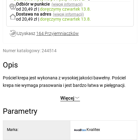
Odbiór w punkcie
(więcej informacji)
od 20,49 zł
|
doręczymy
czwartek 13.8.
Dostawa na adres
(więcej informacji)
od 20,49 zł
|
doręczymy
czwartek 13.8.
Uzyskasz
164 Przyjemniaczków
Numer katalogowy:
244514
Opis
Pościel krepa jest wykonana z wysokiej jakości bawełny. Pościel
krepa nie wymaga prasowania i jest bardzo łatwa w pielęgnacji.
Wprowadź do swojej sypialni harmonię i świeżość natury dzięki
Więcej
pościeli Letní louka. Delikatny motyw kwitnącej łąki z kolorowymi
kwiatami, delikatną zielenią i motylami wprowadza do wnętrza
Parametry
poczucie spokoju i radości.
Pościel jest standardowo produkowana z zamkiem błyskawicznym.
Marka:
Kvalitex
Wszyty zamek błyskawiczny jest obecnie bardzo poszukiwany ze
względu na bardzo łatwą zmianę pościeli. Do produkcji użyto zamka