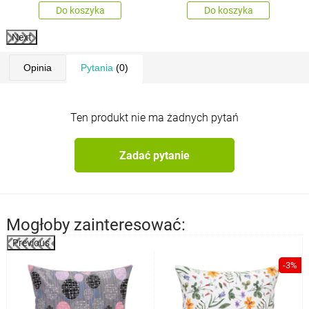
Do koszyka
Do koszyka
Next
Opinia
Pytania
(0)
Ten produkt nie ma żadnych pytań
Zadać pytanie
Mogłoby zainteresować:
Previous
%
-3%