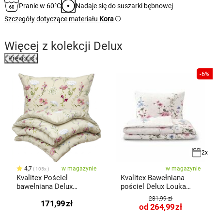
Pranie w 60°C
Nadaje się do suszarki bębnowej
Szczegóły dotyczące materiału
Kora
Więcej z kolekcji
Delux
Previous
%
-6%
2x
4,7
w magazynie
w magazynie
105x
Kvalitex Pościel
Kvalitex Bawełniana
bawełniana Delux
pościel Delux Louka
Botanica śmietanowy,
różowy
281,99 zł
171,99
zł
140 x 200 cm, 70 x 90
od
264,99
zł
cm