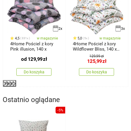
2x
3x
4,5
w magazynie
5,0
w magazynie
331x
5x
4Home Pościel z kory
4Home Pościel z kory
Pink illusion, 140 x
Wildflower Bliss, 140 x
220 cm, 70 x 90 cm
129,99 zł
od
129,99
zł
125,99
zł
Do koszyka
Do koszyka
Next
Ostatnio oglądane
-5%