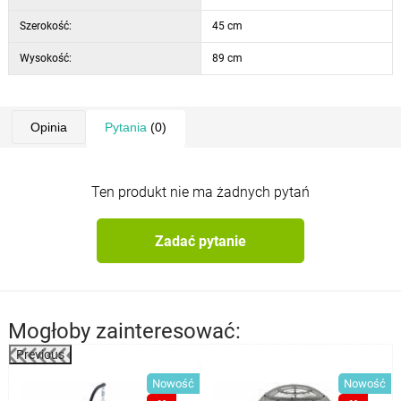
Szerokość:
45 cm
Wysokość:
89 cm
Opinia
Pytania
(0)
Ten produkt nie ma żadnych pytań
Zadać pytanie
Mogłoby zainteresować:
Previous
ć
Nowość
Nowość