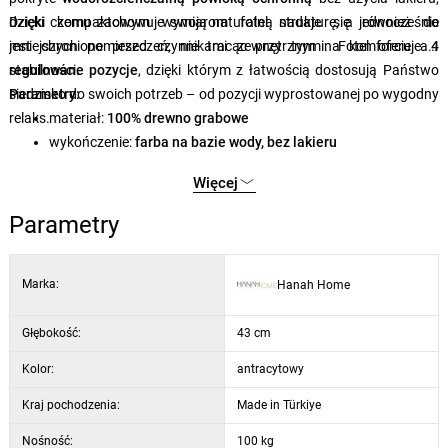
dzięki czemu zachowuje swoją naturalną strukturę, a jednocześnie
Dzięki kompaktowym wymiarom fotel nadaje się również do
jest chronione przed czynnikami zewnętrznymi. Fotel oferuje
mniejszych pomieszczeń, nie tracąc przy tym na komforcie ani
4
regulowane pozycje
stabilności.
, dzięki którym z łatwością dostosują Państwo
siedzisko do swoich potrzeb – od pozycji wyprostowanej po wygodny
Parametry:
relaks.
materiał:
100% drewno grabowe
wykończenie:
farba na bazie wody, bez lakieru
regulacja:
4 pozycje
Więcej
wymiary:
45 × 89 × 43 cm
(szer. × wys. × gł.)
kolor:
antracytowy
Parametry
Marka:
Hanah Home
Głębokość:
43 cm
Kolor:
antracytowy
Kraj pochodzenia:
Made in Türkiye
Nośność:
100 kg