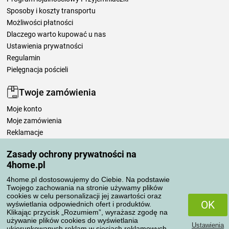
Sposoby i koszty transportu
Możliwości płatności
Dlaczego warto kupować u nas
Ustawienia prywatności
Regulamin
Pielęgnacja pościeli
Twoje zamówienia
Moje konto
Moje zamówienia
Reklamacje
Odstąpienie od umowy
Zasady ochrony prywatności na
Zasady przetwarzania recenzji
4home.pl
4home.pl dostosowujemy do Ciebie. Na podstawie
Sposoby transportu
Twojego zachowania na stronie używamy plików
cookies w celu personalizacji jej zawartości oraz
OK
wyświetlania odpowiednich ofert i produktów.
Klikając przycisk „Rozumiem”, wyrażasz zgodę na
Metody płatności
używanie plików cookies do wyświetlania
Ustawienia
ukierunkowanych reklam w sieciach reklamowych