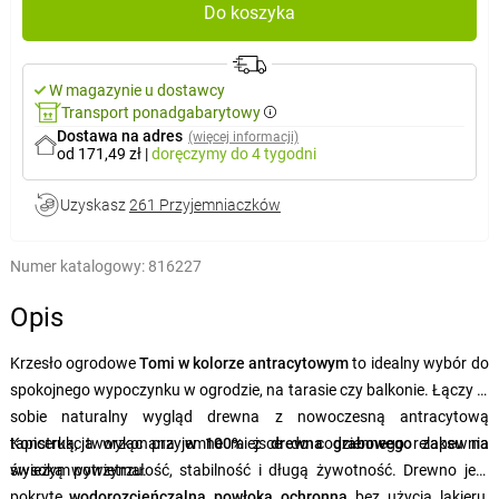
Do koszyka
W magazynie u dostawcy
Transport ponadgabarytowy
Dostawa na adres
(więcej informacji)
od 171,49 zł
|
doręczymy
do 4 tygodni
Uzyskasz
261 Przyjemniaczków
Numer katalogowy:
816227
Opis
Krzesło ogrodowe
Tomi w kolorze antracytowym
to idealny wybór do
spokojnego wypoczynku w ogrodzie, na tarasie czy balkonie. Łączy w
sobie naturalny wygląd drewna z nowoczesną antracytową
tapicerką, tworząc przyjemne miejsce do codziennego relaksu na
Konstrukcja wykonana
w 100%
z
drewna grabowego
zapewnia
świeżym powietrzu.
wysoką wytrzymałość, stabilność i długą żywotność. Drewno jest
pokryte
wodorozcieńczalną powłoką ochronną
bez użycia lakieru,