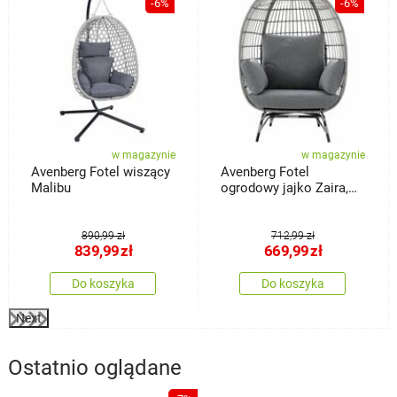
-6%
-6%
w magazynie
w magazynie
Avenberg Fotel wiszący
Avenberg Fotel
Malibu
ogrodowy jajko Zaira,
szary
890,99 zł
712,99 zł
839,99
zł
669,99
zł
Do koszyka
Do koszyka
Next
Ostatnio oglądane