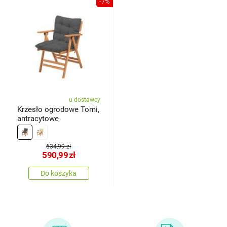
-7%
u dostawcy
Krzesło ogrodowe Tomi,
antracytowe
634,99 zł
590,99
zł
Do koszyka