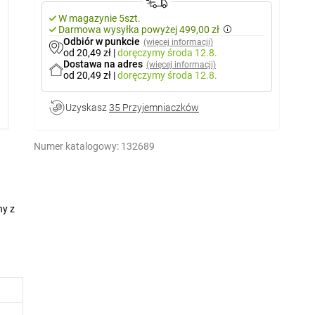
W magazynie 5szt.
Darmowa wysyłka powyżej 499,00 zł
Odbiór w punkcie
(więcej informacji)
od 20,49 zł
|
doręczymy
środa 12.8.
Dostawa na adres
(więcej informacji)
od 20,49 zł
|
doręczymy
środa 12.8.
Uzyskasz
35 Przyjemniaczków
Numer katalogowy:
132689
ny z