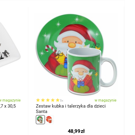
w magazynie
w magazynie
5x
7 x 30,5
Zestaw kubka i talerzyka dla dzieci
P
Santa
P
48,99
zł