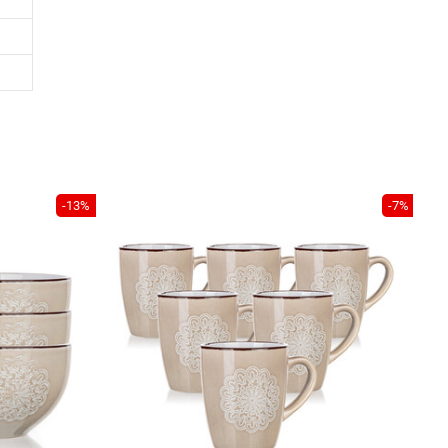
-13%
-7%