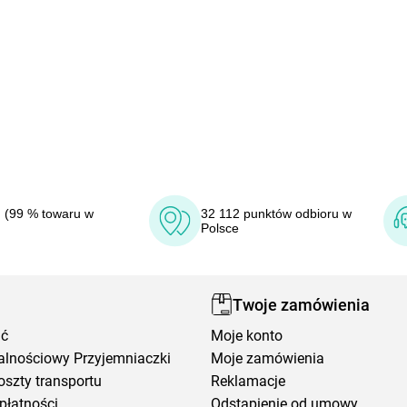
 (99 % towaru w
32 112 punktów odbioru w
Polsce
Twoje zamówienia
ić
Moje konto
alnościowy Przyjemniaczki
Moje zamówienia
oszty transportu
Reklamacje
płatności
Odstąpienie od umowy