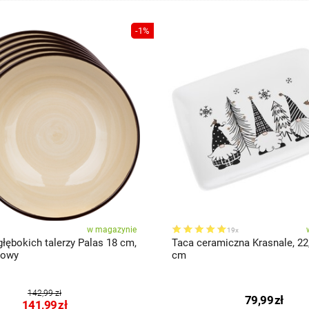
-1%
w magazynie
19x
łębokich talerzy Palas 18 cm,
Taca ceramiczna Krasnale, 22,
mowy
cm
142,99 zł
79,99
zł
141,99
zł