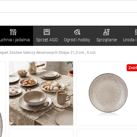
uchnia i jadalnia
Sprzęt AGD
Ogród i hobby
Sprzątanie
Uroda i
quet Zestaw talerzy deserowych Shape 21,3 cm , 6 szt.
Zniż