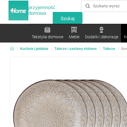
przyjemność
domowa
Tekstylia domowe
Meble
Dodatki i dekoracje
K
Kuchnia i jadalnia
Talerze i zastawy stołowe
Talerze
Ban