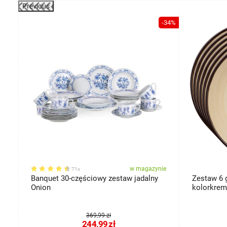
Previous
-46%
-34%
ie
w magazynie
71x
m
Banquet 30-częściowy zestaw jadalny
Zestaw 6 g
Onion
kolorkre
369,99 zł
244,99
zł