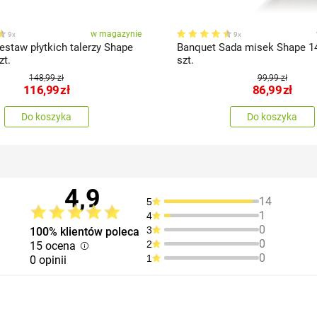
w magazynie
9x
9x
estaw płytkich talerzy Shape
Banquet Sada misek Shape 14,
6 szt.
szt.
148,99 zł
99,99 zł
116,99
zł
86,99
zł
Do koszyka
Do koszyka
4,9
14
5
1
4
0
3
100% klientów poleca
0
2
15 ocena
0
1
0 opinii