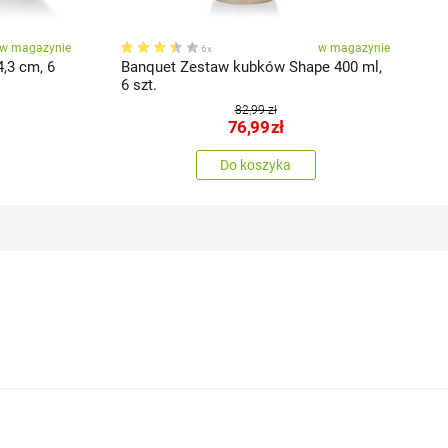
w magazynie
w magazynie
6x
3 cm, 6
Banquet Zestaw kubków Shape 400 ml,
6 szt.
82,99 zł
76,99
zł
Do koszyka