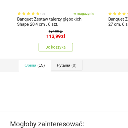
w magazynie
13x
Banquet Zestaw talerzy głębokich
Banquet Z
Shape 20,4 cm , 6 szt.
27 cm, 
134,99 zł
113,99
zł
Do koszyka
Opinia
(15)
Pytania
(0)
Mogłoby zainteresować: