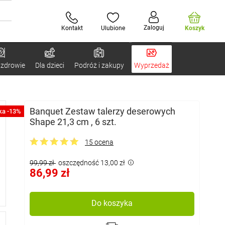
Zaloguj
Kontakt
Ulubione
Koszyk
 zdrowie
Dla dzieci
Podróż i zakupy
Wyprzedaż
Banquet Zestaw talerzy deserowych
ka -13%
Shape 21,3 cm , 6 szt.
15 ocena
99,99 zł
oszczędność 13,00 zł
86,99 zł
Do koszyka