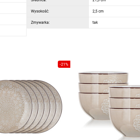
Średnica:
21,3 cm
Wysokość:
2,5 cm
Zmywarka:
tak
-21%