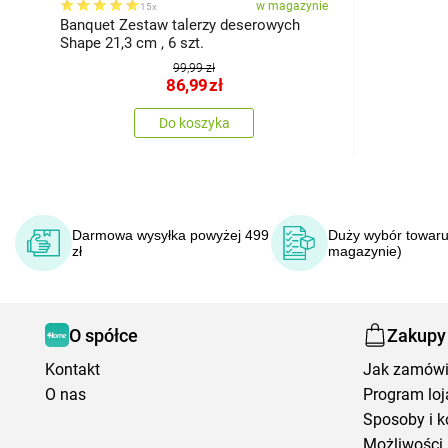
w magazynie
15x
Banquet Zestaw talerzy deserowych
Shape 21,3 cm , 6 szt.
99,99 zł
86,99
zł
Do koszyka
Darmowa wysyłka powyżej 499
Duży wybór towaru
zł
magazynie)
O spółce
Zakupy
Kontakt
Jak zamów
O nas
Program loj
Sposoby i k
Możliwości 