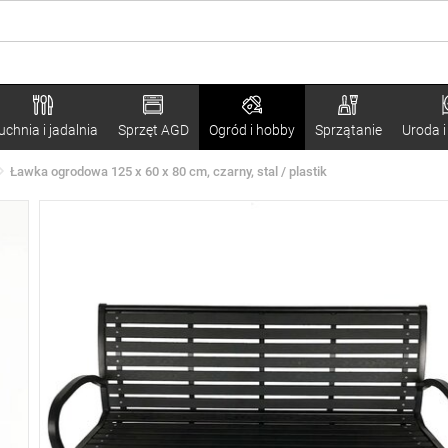
uchnia i jadalnia
Sprzęt AGD
Ogród i hobby
Sprzątanie
Uroda i
Ławka ogrodowa 125 x 60 x 80 cm, czarny, stal / plastik