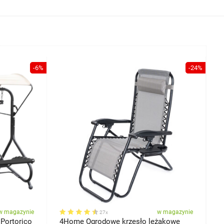
-6%
-24%
w magazynie
w magazynie
27x
 Portorico
4Home Ogrodowe krzesło leżakowe
A