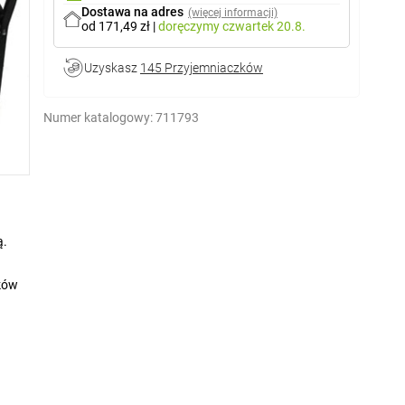
Dostawa na adres
(więcej informacji)
od 171,49 zł
|
doręczymy
czwartek 20.8.
Uzyskasz
145 Przyjemniaczków
Numer katalogowy:
711793
ą.
ków