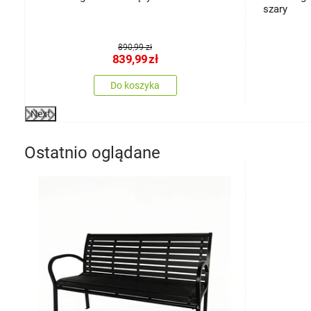
szary
890,99 zł
839,99
zł
Do koszyka
Next
Ostatnio oglądane