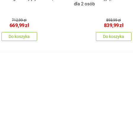
dla 2 osób
712,99 zł
893,99 zł
669,99
zł
839,99
zł
Do koszyka
Do koszyka