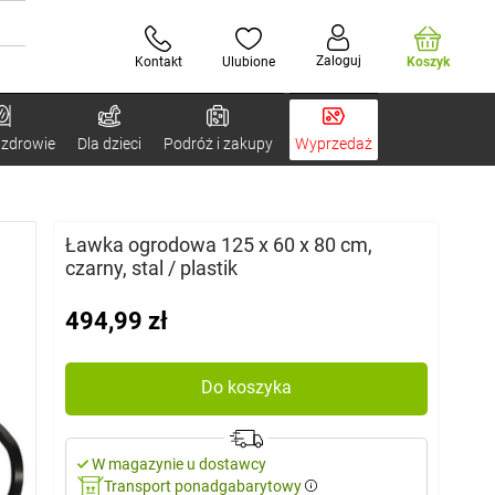
Zaloguj
Kontakt
Ulubione
Koszyk
 zdrowie
Dla dzieci
Podróż i zakupy
Wyprzedaż
Ławka ogrodowa 125 x 60 x 80 cm,
czarny, stal / plastik
494,99 zł
Do koszyka
W magazynie u dostawcy
Transport ponadgabarytowy