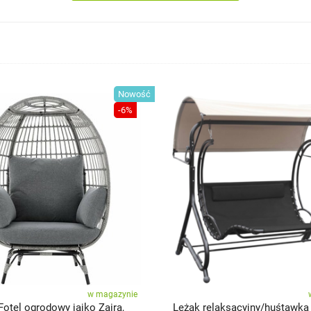
Nowość
-6%
w magazynie
otel ogrodowy jajko Zaira,
Leżak relaksacyjny/huśtawka