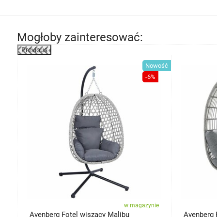
Mogłoby zainteresować:
Previous
wość
Nowość
3%
-6%
ie
w magazynie
Avenberg Fotel wiszący Malibu
Avenberg F