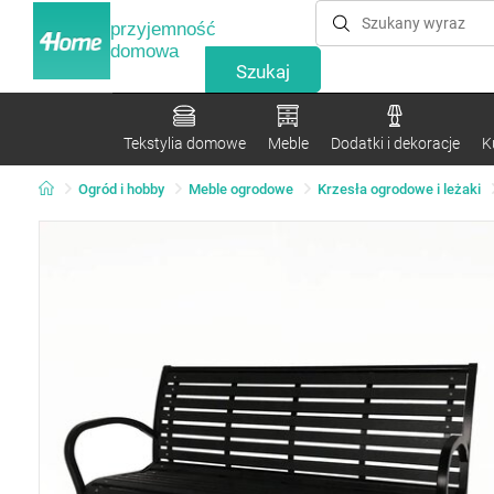
przyjemność
domowa
Tekstylia domowe
Meble
Dodatki i dekoracje
K
Ogród i hobby
Meble ogrodowe
Krzesła ogrodowe i leżaki