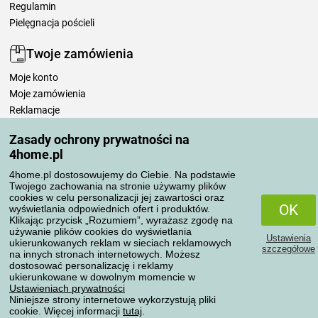
Regulamin
Pielęgnacja pościeli
Twoje zamówienia
Moje konto
Moje zamówienia
Reklamacje
Odstąpienie od umowy
Zasady ochrony prywatności na
Zasady przetwarzania recenzji
4home.pl
4home.pl dostosowujemy do Ciebie. Na podstawie
Sposoby transportu
Twojego zachowania na stronie używamy plików
cookies w celu personalizacji jej zawartości oraz
OK
wyświetlania odpowiednich ofert i produktów.
Klikając przycisk „Rozumiem”, wyrażasz zgodę na
Metody płatności
używanie plików cookies do wyświetlania
Ustawienia
ukierunkowanych reklam w sieciach reklamowych
szczegółowe
na innych stronach internetowych. Możesz
dostosować personalizację i reklamy
ukierunkowane w dowolnym momencie w
Niezawodny sklep
Ustawieniach prywatności
Niniejsze strony internetowe wykorzystują pliki
cookie. Więcej informacji
tutaj
.