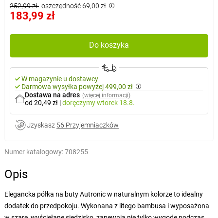
252,99 zł
oszczędność 69,00 zł
183,99 zł
Do koszyka
W magazynie u dostawcy
Darmowa wysyłka powyżej 499,00 zł
Dostawa na adres
(więcej informacji)
od 20,49 zł
|
doręczymy
wtorek 18.8.
Uzyskasz
56 Przyjemniaczków
Numer katalogowy:
708255
Opis
Elegancka półka na buty Autronic w naturalnym kolorze to idealny
dodatek do przedpokoju. Wykonana z litego bambusa i wyposażona
w szare, wyściełane siedzisko, zapewnia nie tylko wygodę podczas