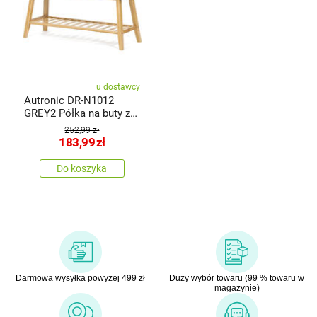
u dostawcy
Autronic DR-N1012
GREY2 Półka na buty z
siedziskiem, 90 x 45 x
252,99 zł
30 cm
183,99
zł
Do koszyka
Darmowa wysyłka powyżej 499 zł
Duży wybór towaru (99 % towaru w
magazynie)