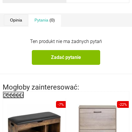
Opinia
Pytania
(0)
Ten produkt nie ma żadnych pytań
Zadać pytanie
Mogłoby zainteresować:
Previous
%
-7%
-22%