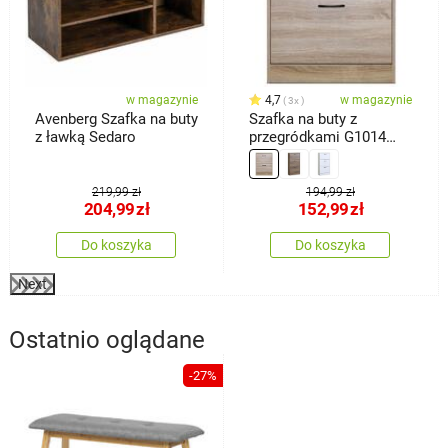
w magazynie
4,7
w magazynie
3x
Avenberg Szafka na buty
Szafka na buty z
z ławką Sedaro
przegródkami G1014
OAK, dąb
219,99 zł
194,99 zł
204,99
zł
152,99
zł
Do koszyka
Do koszyka
Next
Ostatnio oglądane
-27%