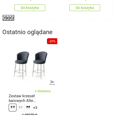
Do koszyka
Do koszyka
Next
Ostatnio oglądane
-20%
2x
u dostawcy
Zestaw krzeseł
barowych Alte
Anthracite and Chrome,
+3
2 szt.
1 469,99 zł