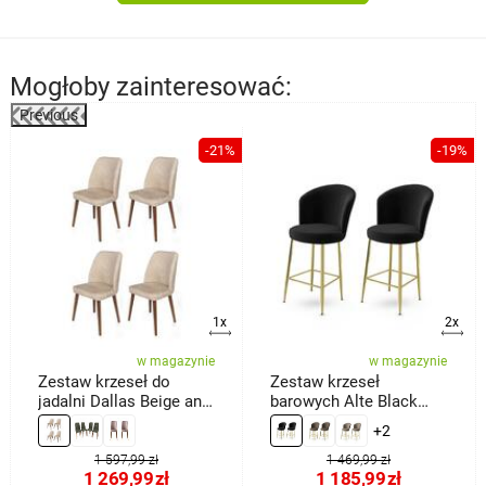
Mogłoby zainteresować:
Previous
%
-21%
-19%
1x
2x
w magazynie
w magazynie
Zestaw krzeseł do
Zestaw krzeseł
jadalni Dallas Beige and
barowych Alte Black
Brown, 4 szt.
and Gold, 2 szt.
+2
1 597,99 zł
1 469,99 zł
1 269,99
zł
1 185,99
zł