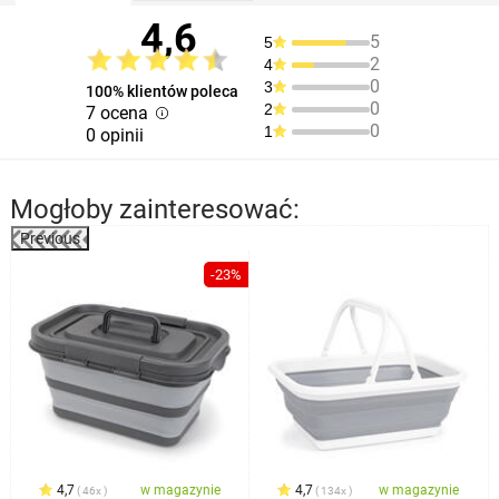
4,6
5
5
2
4
0
3
100% klientów poleca
0
2
7 ocena
0
1
0 opinii
Mogłoby zainteresować:
Previous
%
-23%
4,7
w magazynie
4,7
w magazynie
46x
134x