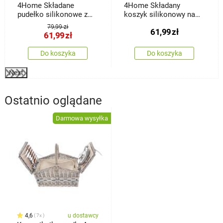
4Home Składane
4Home Składany
pudełko silikonowe z
koszyk silikonowy na
pokrywką do
zakupy Clean
79,99 zł
61,99
zł
przechowywania
61,99
zł
Do koszyka
Do koszyka
Next
Ostatnio oglądane
Darmowa wysyłka
4,6
u dostawcy
7x