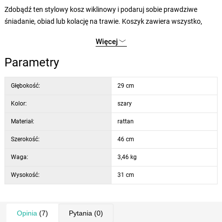
Zdobądź ten stylowy kosz wiklinowy i podaruj sobie prawdziwe
śniadanie, obiad lub kolację na trawie. Koszyk zawiera wszystko,
czego potrzebujesz do relaksującego pobytu na łonie natury. W ten
Więcej
sposób będziesz cieszyć się wspaniałymi chwilami z rodziną lub
przyjaciółmi.
Parametry
Zapięcie kosza na sprzączkę z zamkiem (pokrowiec termiczny jest
Głębokość:
29 cm
zapinany na zamek błyskawiczny).
Kolor:
szary
Wyposażenie kosza:
Materiał:
rattan
torba termiczna
Szerokość:
46 cm
komplet sztućców (4 noże, łyżki i widelce)
solniczka
Waga:
3,46 kg
pieprzniczka
Wysokość:
31 cm
korkociąg
4x talerz ceramiczny o średnicy 18 cm
4x kieliszki do wina o pojemności 100 ml
Opinia
(7)
Pytania
(0)