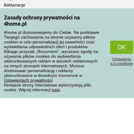
Reklamacje
Odstąpienie od umowy
Zasady ochrony prywatności na
Zasady przetwarzania recenzji
4home.pl
4home.pl dostosowujemy do Ciebie. Na podstawie
Sposoby transportu
Twojego zachowania na stronie używamy plików
cookies w celu personalizacji jej zawartości oraz
OK
wyświetlania odpowiednich ofert i produktów.
Klikając przycisk „Rozumiem”, wyrażasz zgodę na
Metody płatności
używanie plików cookies do wyświetlania
Ustawienia
ukierunkowanych reklam w sieciach reklamowych
szczegółowe
na innych stronach internetowych. Możesz
dostosować personalizację i reklamy
ukierunkowane w dowolnym momencie w
Niezawodny sklep
Ustawieniach prywatności
Niniejsze strony internetowe wykorzystują pliki
cookie. Więcej informacji
tutaj
.
Ochrona danych osobowych
Wszelkie prawa zastrzeżone © 2004-2026 4home, a.s.