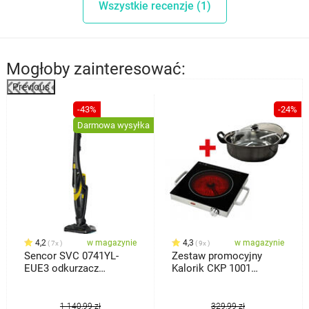
Wszystkie recenzje (1)
Mogłoby zainteresować:
Previous
%
-43%
-24%
Darmowa wysyłka
4,2
w magazynie
4,3
w magazynie
7x
9x
Sencor SVC 0741YL-
Zestaw promocyjny
EUE3 odkurzacz
Kalorik CKP 1001
bezprzewodowy 3w1
Kuchenka + garnek ze
7500/7510
stali nierdzewnej gratis
1 140,99 zł
329,99 zł