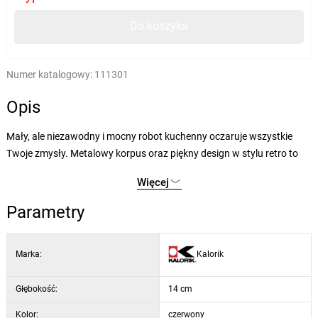
Do koszyka
Numer katalogowy:
111301
Opis
Mały, ale niezawodny i mocny robot kuchenny oczaruje wszystkie
Twoje zmysły. Metalowy korpus oraz piękny design w stylu retro to
nie wszystko, co może zaoferować to urządzenie.
Więcej
Parametry techniczne i specyfikacja:
Parametry
moc 1000 W
6 prędkości
Marka:
Kalorik
bezpośredni napęd i układ mieszania planetarnego
łatwa i bezpieczna obsługa i czyszczenie
Głębokość:
14 cm
ochrona antypoślizgowa
Kolor:
czerwony