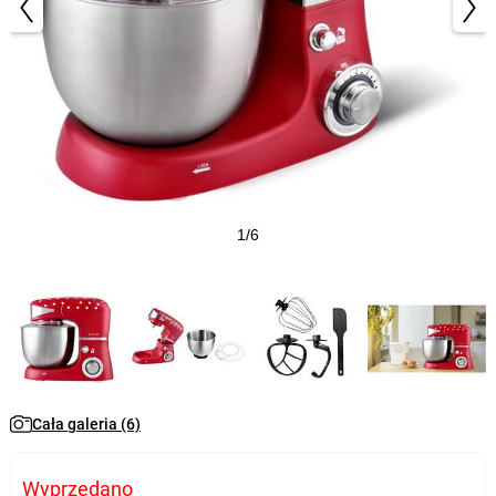
1/6
Cała galeria (6)
Wyprzedano