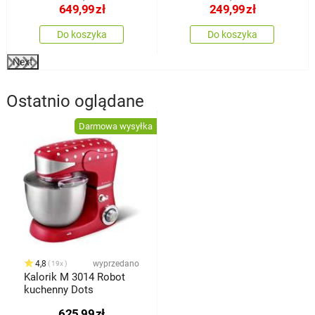
649,99
zł
249,99
zł
Do koszyka
Do koszyka
Next
Ostatnio oglądane
Darmowa wysyłka
4,8
wyprzedano
19x
Kalorik M 3014 Robot
kuchenny Dots
625,99
zł