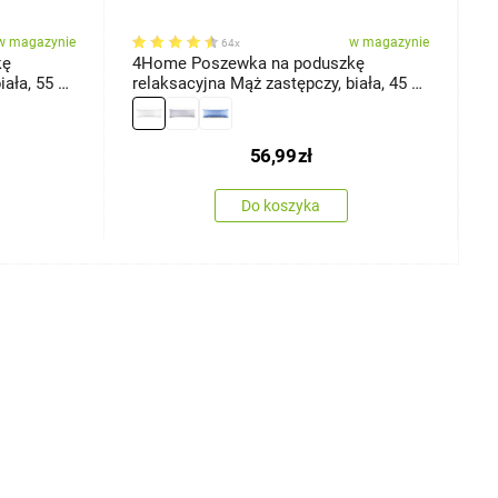
w magazynie
w magazynie
64x
kę
4Home Poszewka na poduszkę
4
ała, 55 x
relaksacyjna Mąż zastępczy, biała, 45 x
r
120 cm
j
56,99
zł
Do koszyka