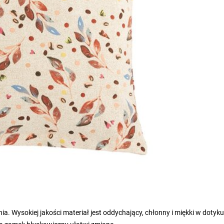
. Wysokiej jakości materiał jest oddychający, chłonny i miękki w dotyku