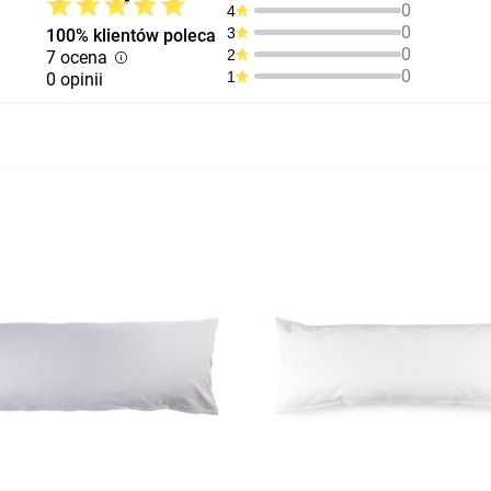
0
4
0
3
100% klientów poleca
0
2
7 ocena
0
1
0 opinii