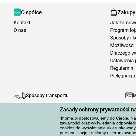
O spółce
Zakupy
Kontakt
Jak zamów
O nas
Program loj
Sposoby i k
Możliwości 
Dlaczego w
Ustawienia 
Regulamin
Pielęgnacja 
Sposoby transportu
M
Zasady ochrony prywatności n
4home.pl dostosowujemy do Ciebie. Na 
zawartości oraz wyświetlania odpowiedn
cookies do wyświetlania ukierunkowany
personalizację i reklamy ukierunkow
Ochrona danych osobowych