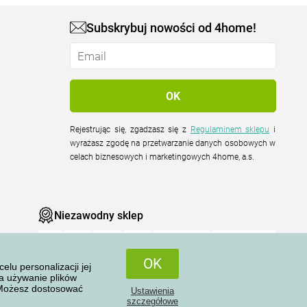
Subskrybuj nowości od 4home!
Rejestrując się, zgadzasz się z
Regulaminem sklepu
i
wyrażasz zgodę na przetwarzanie danych osobowych w
celach biznesowych i marketingowych 4home, a.s.
Niezawodny sklep
OK
u personalizacji jej
na używanie plików
 Możesz dostosować
Ustawienia
Wszelkie prawa zastrzeżone © 2004-2026 4home, a.s.
szczegółowe