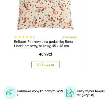
u dostawcy
7x
Bellatex Poszewka na poduszkę Berta
Listek brązowy, beżowy, 45 x 45 cm
46,99
zł
Do koszyka
Darmowa wysyłka powyżej 499
Duży wybór towaru
zł
magazynie)