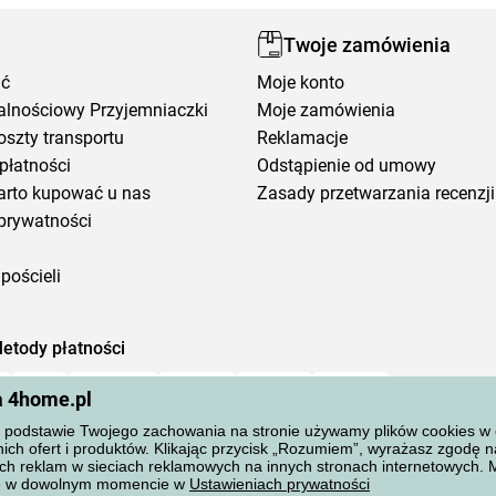
Twoje zamówienia
ić
Moje konto
alnościowy Przyjemniaczki
Moje zamówienia
oszty transportu
Reklamacje
płatności
Odstąpienie od umowy
arto kupować u nas
Zasady przetwarzania recenzji
prywatności
pościeli
etody płatności
a 4home.pl
podstawie Twojego zachowania na stronie używamy plików cookies w cel
ich ofert i produktów. Klikając przycisk „Rozumiem”, wyrażasz zgodę 
ch reklam w sieciach reklamowych na innych stronach internetowych.
ane w dowolnym momencie w
Ustawieniach prywatności