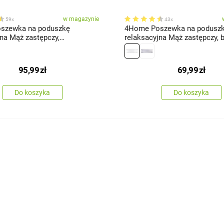
w magazynie
59x
43x
szewka na poduszkę
4Home Poszewka na podusz
jna Mąż zastępczy,
relaksacyjna Mąż zastępczy, bi
a, 55 x 180 cm
180 cm
95,99
zł
69,99
zł
Do koszyka
Do koszyka