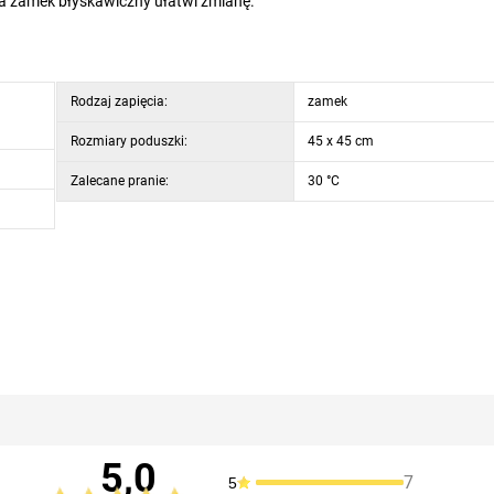
a zamek błyskawiczny ułatwi zmianę.
Rodzaj zapięcia:
zamek
Rozmiary poduszki:
45 x 45 cm
Zalecane pranie:
30 °C
5,0
7
5