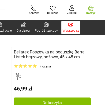
Zaloguj
Kontakt
Ulubione
Koszyk
 zdrowie
Dla dzieci
Podróż i zakupy
Wyprzedaż
Bellatex Poszewka na poduszkę Berta
Listek brązowy, beżowy, 45 x 45 cm
7 ocena
46,99 zł
Do koszyka