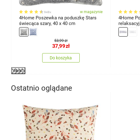
ie
w magazynie
948x
4Home Poszewka na poduszkę Stars
4Home Po
świecąca szary, 40 x 40 cm
relaksacy
jasnoszar
53,99 zł
37,99
zł
Do koszyka
Next
Ostatnio oglądane