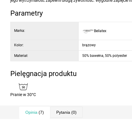
jego wytrzymałość zapewni długą żywotność. Wygodne zapięcie n
Parametry
Marka:
Bellatex
Kolor:
brązowy
Materiał:
50% bawełna, 50% polyester
Pielęgnacja produktu
Pranie w 30°C
Opinia
(7)
Pytania
(0)