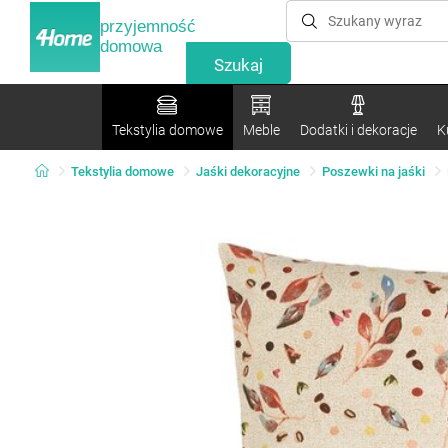
przyjemność
domowa
Tekstylia domowe
Meble
Dodatki i dekoracje
K
Tekstylia domowe
Jaśki dekoracyjne
Poszewki na jaśki