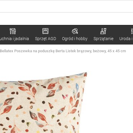
uchnia i jadalnia
Sprzęt AGD
Ogród i hobby
Sprzątanie
Uroda i
Bellatex Poszewka na poduszkę Berta Listek brązowy, beżowy, 45 x 45 cm