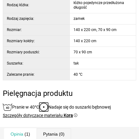
łóżko pojedyncze przedłużona
Rodzaj łóżka:
długość
Rodzaj zapięcia:
zamek
Rozmiar:
140 x 220 cm, 70 x 90 cm
Rozmiary kołdry:
140 x 220 cm
Rozmiary poduszki:
70 x 90 cm
Suszarka:
tak
Zalecane pranie:
40 °C
Pielęgnacja produktu
Pranie w 40°C
Nadaje się do suszarki bębnowej
Szczegóły dotyczące materiału
Kora
Opinia
(1)
Pytania
(0)