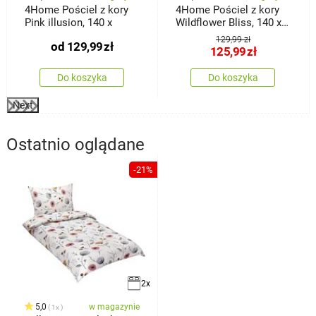
4Home Pościel z kory
4Home Pościel z kory
Pink illusion, 140 x
Wildflower Bliss, 140 x
220 cm, 70 x 90 cm
129,99 zł
od
129,99
zł
125,99
zł
Do koszyka
Do koszyka
Next
Ostatnio oglądane
-21%
2x
5,0
w magazynie
1x