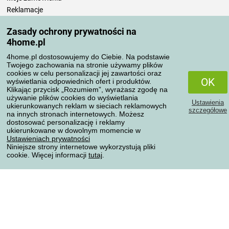
Reklamacje
Odstąpienie od umowy
Zasady ochrony prywatności na
Zasady przetwarzania recenzji
4home.pl
4home.pl dostosowujemy do Ciebie. Na podstawie
Sposoby transportu
Twojego zachowania na stronie używamy plików
cookies w celu personalizacji jej zawartości oraz
OK
wyświetlania odpowiednich ofert i produktów.
Klikając przycisk „Rozumiem”, wyrażasz zgodę na
Metody płatności
używanie plików cookies do wyświetlania
Ustawienia
ukierunkowanych reklam w sieciach reklamowych
szczegółowe
na innych stronach internetowych. Możesz
dostosować personalizację i reklamy
ukierunkowane w dowolnym momencie w
Niezawodny sklep
Ustawieniach prywatności
Niniejsze strony internetowe wykorzystują pliki
cookie. Więcej informacji
tutaj
.
Ochrona danych osobowych
Wszelkie prawa zastrzeżone © 2004-2026 4home, a.s.