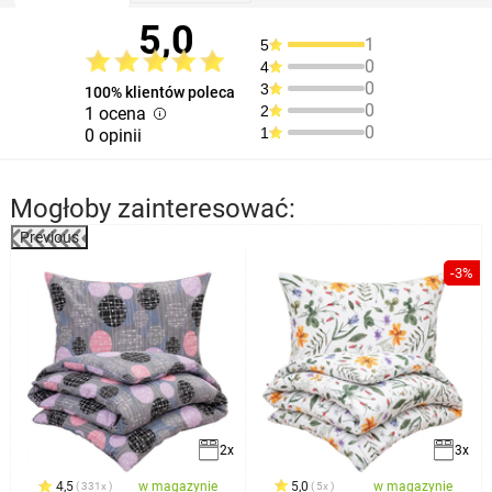
5,0
1
5
0
4
0
3
100% klientów poleca
0
2
1 ocena
0
1
0 opinii
Mogłoby zainteresować:
Previous
%
-3%
2x
3x
4,5
w magazynie
5,0
w magazynie
331x
5x