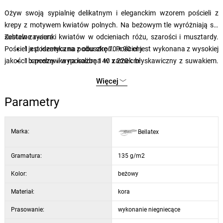
Ożyw swoją sypialnię delikatnym i eleganckim wzorem pościeli z
krepy z motywem kwiatów polnych. Na beżowym tle wyróżniają się
subtelne rysunki kwiatów w odcieniach różu, szarości i musztardy.
Zestaw zawiera:
Pościel jest identyczna z obu stron. Pościel jest wykonana z wysokiej
1 x poszewka na poduszkę 70 x 90 cm
jakości bawełny i wyposażona w zamek błyskawiczny z suwakiem.
1 x poszewka na kołdrę 140 x 220 cm
Zalecamy pranie pościeli na lewej stronie z zamkniętymi zamkami
Więcej
błyskawicznymi w delikatnym cyklu prania.
Parametry
Marka:
Bellatex
Gramatura:
135 g/m2
Kolor:
beżowy
Materiał:
kora
Prasowanie:
wykonanie niegniecące