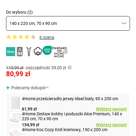
Do wyboru (2)
140 x 220 cm, 70 x 90 cm
6 ocena
STANDARD
100
4HOME
4HOME
119,99 zł
oszczędność 39,00 zł
80,99 zł
Polecamy dokupić
4Home prześcieradło jersey Ideal biały, 90 x 200 cm
61,99 zł
Wybierz wariant
4Home Zestaw kołdry i poduszki Aloe Premium, 140 x
220 cm, 70 x 90 cm
154,99 zł
Wybierz wariant
4Home Koc Cozy Knit kremowy, 150 x 200 cm