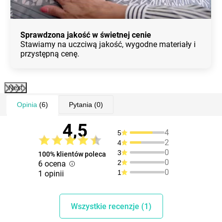
Sprawdzona jakość w świetnej cenie
Stawiamy na uczciwą jakość, wygodne materiały i
przystępną cenę.
Next
Opinia
(6)
Pytania
(0)
4,5
4
5
2
4
0
3
100% klientów poleca
0
2
6 ocena
0
1
1 opinii
Wszystkie recenzje (1)