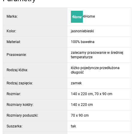
Marka:
4Home
Kolor:
jasnoniebieski
Materiał:
100% bawełna
zalecamy prasowanie w średniej
Prasowanie:
temperaturze
łóżko pojedyncze przedłużona
Rodzaj łóżka:
długość
Rodzaj zapięcia:
zamek
Rozmiar:
140 x 220 cm, 70 x 90 cm
Rozmiary kołdry:
140 x 220 cm
Rozmiary poduszki:
70 x 90 cm
Suszarka:
tak