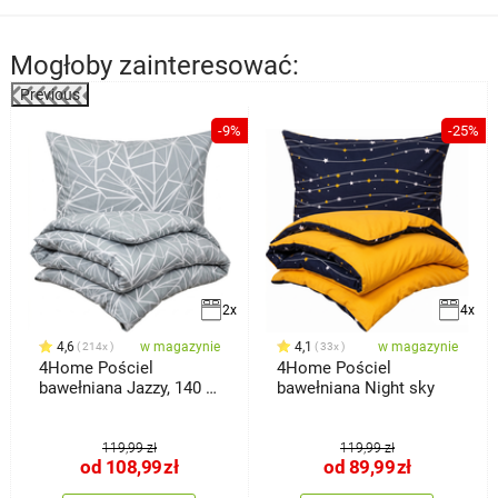
Mogłoby zainteresować:
Previous
%
-9%
-25%
2x
4x
4,6
w magazynie
4,1
w magazynie
214x
33x
4Home Pościel
4Home Pościel
bawełniana Jazzy, 140 x
bawełniana Night sky
200 cm, 70 x
119,99 zł
119,99 zł
od
108,99
zł
od
89,99
zł