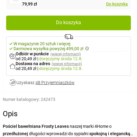
79,99 zł
Do koszyka
Do koszyka
W magazynie 20 sztuk i więcej
Darmowa wysyłka powyżej 499,00 zł
Odbiór w punkcie
(więcej informacji)
od 20,49 zł
|
doręczymy
środa 12.8.
Dostawa na adres
(więcej informacji)
od 20,49 zł
|
doręczymy
środa 12.8.
Uzyskasz
48 Przyjemniaczków
Numer katalogowy:
242473
Opis
Pościel bawełniana Frosty Leaves
naszej marki 4Home o
przedłużonej
długości wprowadzi do sypialni
spokojną i elegancką