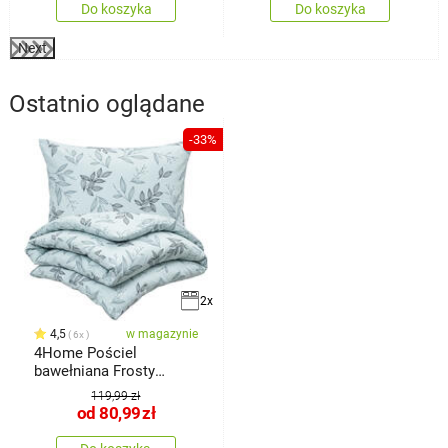
Do koszyka
Do koszyka
Next
Ostatnio oglądane
-33%
2x
4,5
w magazynie
6x
4Home Pościel
bawełniana Frosty
Leaves, 140 x 220
119,99 zł
od
80,99
zł