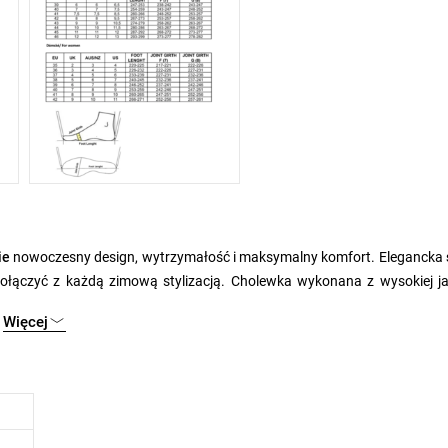
bie
nowoczesny design, wytrzymałość i maksymalny komfort. Elegancka
połączyć z każdą zimową stylizacją. Cholewka wykonana z wysokiej ja
wilgoć, a jednocześnie przyjemna w dotyku. Praktyczny
zamek błyskawic
Więcej
owanie do kształtu stopy.
ło i komfort nawet w chłodne dni. Buty są wyposażone w technologię
a i przyczynia się do naturalnego przetaczania stopy. Wytrzymała
pod
bezpieczne poruszanie się nawet na śliskiej powierzchni.