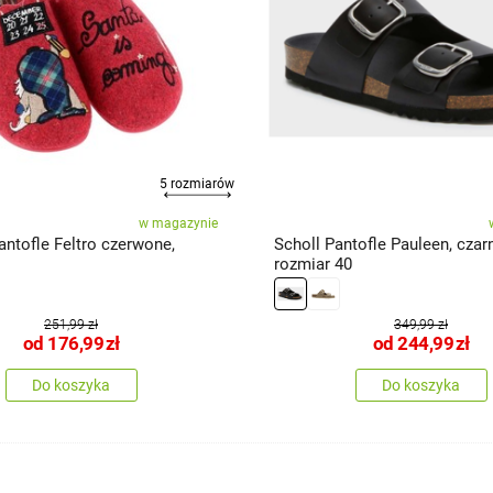
5 rozmiarów
w magazynie
antofle Feltro czerwone,
Scholl Pantofle Pauleen, czar
rozmiar 40
251,99 zł
349,99 zł
od
176,99
zł
od
244,99
zł
Do koszyka
Do koszyka