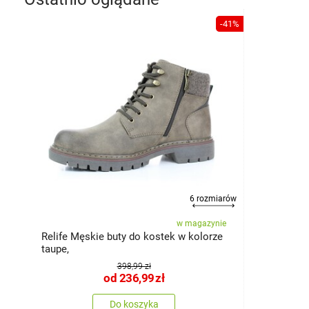
-41%
6 rozmiarów
w magazynie
Relife Męskie buty do kostek w kolorze
taupe,
398,99 zł
od
236,99
zł
Do koszyka