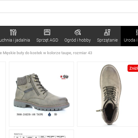
uchnia i jadalnia
Sprzęt AGD
Ogród i hobby
Sprzątanie
Uroda i
fe Męskie buty do kostek w kolorze taupe, rozmiar 43
Zniż