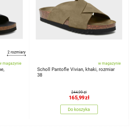
2 rozmiary
w magazynie
w magazynie
ne,
Scholl Pantofle Vivian, khaki, rozmiar
S
38
244,99 zł
165,99
zł
Do koszyka