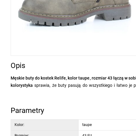
Opis
Męskie buty do kostek Relife, kolor taupe, rozmiar 43 łączą w so
kolorystyka
sprawia, że buty pasują do wszystkiego i łatwo je 
materiału PU z tekstylnymi dodatkami
jest solidna, odporna na 
boku
ułatwia zakładanie, a sznurowanie gwarantuje idealne dopas
Parametry
Wewnętrzna część z
miękkiej podszewki tekstylnej
zapewnia ciep
Soft Reflex System
, która amortyzuje wstrząsy podczas chodzeni
Kolor:
taupe
TPR
z podwyższonym wzorem zapewnia stabilność, pewność kroku i 
Rozmiar:
43 EU