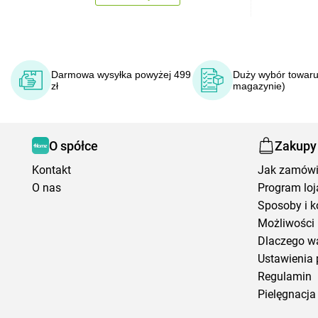
Darmowa wysyłka powyżej 499
Duży wybór towaru
zł
magazynie)
O spółce
Zakupy
Kontakt
Jak zamów
O nas
Program loj
Sposoby i k
Możliwości 
Dlaczego w
Ustawienia 
Regulamin
Pielęgnacja 