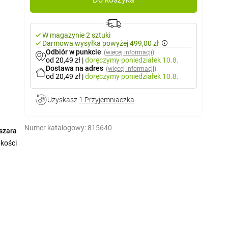
W magazynie 2 sztuki
Darmowa wysyłka powyżej 499,00 zł
Odbiór w punkcie
(więcej informacji)
od 20,49 zł
|
doręczymy
poniedziałek 10.8.
Dostawa na adres
(więcej informacji)
od 20,49 zł
|
doręczymy
poniedziałek 10.8.
Uzyskasz
1 Przyjemniaczka
Numer katalogowy:
815640
szara
kości
zny z
Relife
eszwa