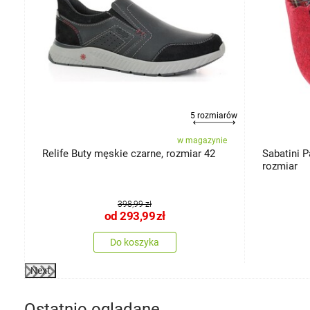
miary
5 rozmiarów
ie
w magazynie
Relife Buty męskie czarne, rozmiar 42
Sabatini P
rozmiar
398,99 zł
od
293,99
zł
Do koszyka
Next
Ostatnio oglądane