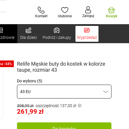
Zaloguj
Kontakt
Ulubione
Koszyk
 zdrowie
Dla dzieci
Podróż i zakupy
Wyprzedaż
Relife Męskie buty do kostek w kolorze
ka -34%
taupe, rozmiar 43
Do wyboru (5)
43 EU
398,99 zł
oszczędność 137,00 zł
261,99 zł
Do koszyka