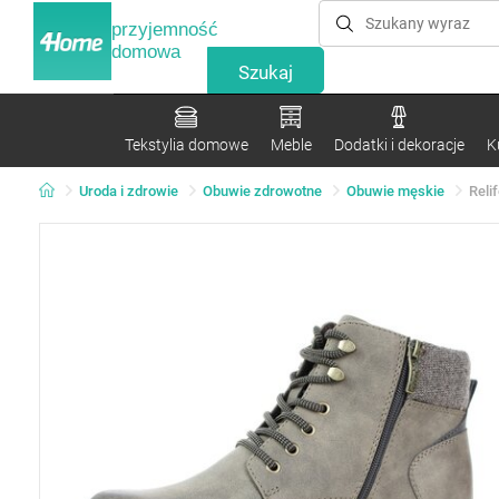
przyjemność
domowa
Tekstylia domowe
Meble
Dodatki i dekoracje
K
Uroda i zdrowie
Obuwie zdrowotne
Obuwie męskie
Reli