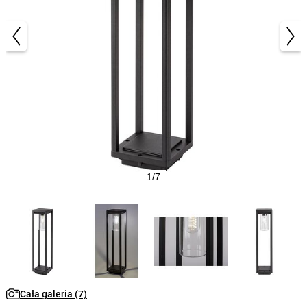
1/7
Cała galeria (7)